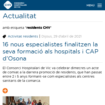
Navegació
MENÚ
principal
Actualitat
Actualitat
Coneix el Consorci
amb etiqueta "
residents CHV
"
|
Activitat residents
Dijous, 29 d'abril de 2021
Especialitats
16 nous especialistes finalitzen la
Oferta de places
seva formació als hospitals i CAP
d’Osona
Ser resident
El Consorci Hospitalari de Vic va celebrar dimecres un acte
Contacte
de comiat a la darrera promoció de residents, que han passat
entre 2 i 5 anys formant-se com especialistes als centres
Cercador
sanitaris de la comarca.
Català
Castellano