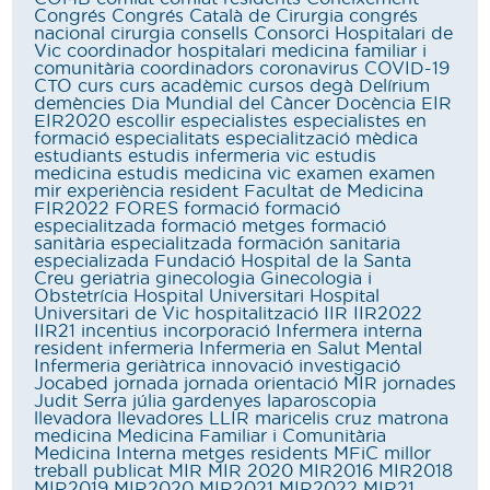
Congrés
Congrés Català de Cirurgia
congrés
nacional cirurgia
consells
Consorci Hospitalari de
Vic
coordinador hospitalari medicina familiar i
comunitària
coordinadors
coronavirus
COVID-19
CTO
curs
curs acadèmic
cursos
degà
Delírium
demències
Dia Mundial del Càncer
Docència
EIR
EIR2020
escollir
especialistes
especialistes en
formació
especialitats
especialització mèdica
estudiants
estudis infermeria vic
estudis
medicina
estudis medicina vic
examen
examen
mir
experiència resident
Facultat de Medicina
FIR2022
FORES
formació
formació
especialitzada
formació metges
formació
sanitària especialitzada
formación sanitaria
especializada
Fundació Hospital de la Santa
Creu
geriatria
ginecologia
Ginecologia i
Obstetrícia
Hospital Universitari
Hospital
Universitari de Vic
hospitalització
IIR
IIR2022
IIR21
incentius
incorporació
Infermera interna
resident
infermeria
Infermeria en Salut Mental
Infermeria geriàtrica
innovació
investigació
Jocabed
jornada
jornada orientació MIR
jornades
Judit Serra
júlia gardenyes
laparoscopia
llevadora
llevadores
LLIR
maricelis cruz
matrona
medicina
Medicina Familiar i Comunitària
Medicina Interna
metges residents
MFiC
millor
treball publicat
MIR
MIR 2020
MIR2016
MIR2018
MIR2019
MIR2020
MIR2021
MIR2022
MIR21