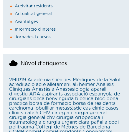
Activitat residents
Actualitat general
Avantatges
Informació d'interès
Jornades i cursos
Núvol d'etiquetes
2MIR19
Acadèmia Ciències Mèdiques de la Salut
acreditació
acte
alletament
alzheimer
Anàlisis
Clíniques
Anestèsia
Anestesiologia
aparell
digestiu
ARA
aspirants
associació espanyola de
cirurgians
beca
benvinguda
bioètica
bloc
bona
pràctica
borsa de formació
borsa de residents
carcinoma lobulillar metastàstic
cas clínic
casos
clínics
català
CHV
cirurgia
cirurgia general
cirurgia general chv
cirurgia ortopèdica i
traumatologia
cirurgia urgent
clara pañella
codi
politrauma
Col·legi de Metges de Barcelona
COMB
comiat
comiat residents
Coneixement