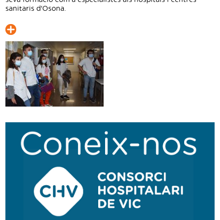
seva formació com a especialistes als hospitals i centres
sanitaris d'Osona.
Navegació
secundària