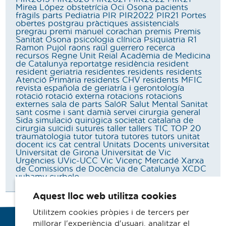
Mirea López
obstetrícia
Oci
Osona
pacients
fràgils
parts
Pediatria
PIR
PIR2022
PIR21
Portes
obertes
postgrau
pràctiques assistencials
pregrau
premi manuel corachan
premis
Premis
Sanitat Osona
psicologia clínica
Psiquiatria
R1
Ramon Pujol
raons
raül guerrero
recerca
recursos
Regne Unit
Reial Acadèmia de Medicina
de Catalunya
reportatge
residència
resident
resident geriatria
residentes
residents
residents
Atenció Primària
residents CHV
residents MFIC
revista española de geriatría i gerontología
rotació
rotació externa
rotacions
rotacions
externes
sala de parts
SalóR
Salut Mental
Sanitat
sant cosme i sant damià
servei cirurgia general
Sida
simulació quirúgica
societat catalana de
cirurgia
suïcidi
sutures
taller
tallers
TIC
TOP 20
traumatologia
tutor
tutora
tutores
tutors
unitat
docent ics cat central
Unitats Docents
universitat
Universitat de Girona
Universitat de Vic
Urgències
UVic-UCC
Vic
Vicenç Mercadé
Xarxa
de Comissions de Docència de Catalunya
XCDC
yuhamy curbelo
Aquest lloc web utilitza cookies
Utilitzem cookies pròpies i de tercers per
millorar l'experiència d'usuari, analitzar el