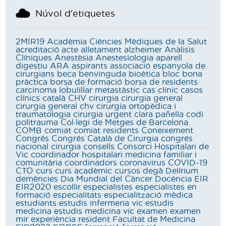
Núvol d'etiquetes
2MIR19
Acadèmia Ciències Mèdiques de la Salut
acreditació
acte
alletament
alzheimer
Anàlisis
Clíniques
Anestèsia
Anestesiologia
aparell
digestiu
ARA
aspirants
associació espanyola de
cirurgians
beca
benvinguda
bioètica
bloc
bona
pràctica
borsa de formació
borsa de residents
carcinoma lobulillar metastàstic
cas clínic
casos
clínics
català
CHV
cirurgia
cirurgia general
cirurgia general chv
cirurgia ortopèdica i
traumatologia
cirurgia urgent
clara pañella
codi
politrauma
Col·legi de Metges de Barcelona
COMB
comiat
comiat residents
Coneixement
Congrés
Congrés Català de Cirurgia
congrés
nacional cirurgia
consells
Consorci Hospitalari de
Vic
coordinador hospitalari medicina familiar i
comunitària
coordinadors
coronavirus
COVID-19
CTO
curs
curs acadèmic
cursos
degà
Delírium
demències
Dia Mundial del Càncer
Docència
EIR
EIR2020
escollir
especialistes
especialistes en
formació
especialitats
especialització mèdica
estudiants
estudis infermeria vic
estudis
medicina
estudis medicina vic
examen
examen
mir
experiència resident
Facultat de Medicina