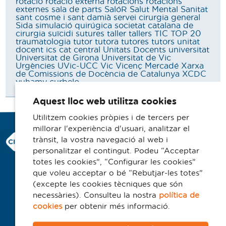
rotació
rotació externa
rotacions
rotacions
externes
sala de parts
SalóR
Salut Mental
Sanitat
sant cosme i sant damià
servei cirurgia general
Sida
simulació quirúgica
societat catalana de
cirurgia
suïcidi
sutures
taller
tallers
TIC
TOP 20
traumatologia
tutor
tutora
tutores
tutors
unitat
docent ics cat central
Unitats Docents
universitat
Universitat de Girona
Universitat de Vic
Urgències
UVic-UCC
Vic
Vicenç Mercadé
Xarxa
de Comissions de Docència de Catalunya
XCDC
yuhamy curbelo
Aquest lloc web utilitza cookies
Utilitzem cookies pròpies i de tercers per
millorar l'experiència d'usuari, analitzar el
Consorci Hospitalari de Vic
trànsit, la vostra navegació al web i
Carrer Francesc Pla 'El Vigatà', 1
personalitzar el contingut. Podeu “Acceptar
08500 Vic
totes les cookies”, “Configurar les cookies”
que voleu acceptar o bé “Rebutjar-les totes”
Telèfon 93 702 77 16
(excepte les cookies tècniques que són
Contacte
necessàries). Consulteu la nostra
política de
Avís legal
cookies
per obtenir més informació.
Politica de cookies