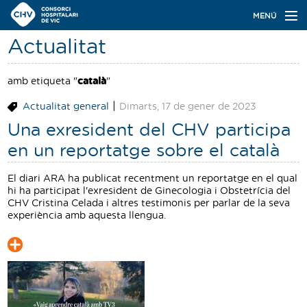
Navegació
MENÚ
principal
Actualitat
Actualitat
Coneix el Consorci
amb etiqueta "
català
"
|
Actualitat general
Dimarts, 17 de gener de 2023
Especialitats
Una exresident del CHV participa
Oferta de places
en un reportatge sobre el català
Ser resident
El diari ARA ha publicat recentment un reportatge en el qual
hi ha participat l'exresident de Ginecologia i Obstetrícia del
Contacte
CHV Cristina Celada i altres testimonis per parlar de la seva
experiència amb aquesta llengua.
Cercador
Català
Castellano