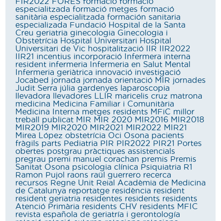
FIR2022
FORES
formació
formació
especialitzada
formació metges
formació
sanitària especialitzada
formación sanitaria
especializada
Fundació Hospital de la Santa
Creu
geriatria
ginecologia
Ginecologia i
Obstetrícia
Hospital Universitari
Hospital
Universitari de Vic
hospitalització
IIR
IIR2022
IIR21
incentius
incorporació
Infermera interna
resident
infermeria
Infermeria en Salut Mental
Infermeria geriàtrica
innovació
investigació
Jocabed
jornada
jornada orientació MIR
jornades
Judit Serra
júlia gardenyes
laparoscopia
llevadora
llevadores
LLIR
maricelis cruz
matrona
medicina
Medicina Familiar i Comunitària
Medicina Interna
metges residents
MFiC
millor
treball publicat
MIR
MIR 2020
MIR2016
MIR2018
MIR2019
MIR2020
MIR2021
MIR2022
MIR21
Mirea López
obstetrícia
Oci
Osona
pacients
fràgils
parts
Pediatria
PIR
PIR2022
PIR21
Portes
obertes
postgrau
pràctiques assistencials
pregrau
premi manuel corachan
premis
Premis
Sanitat Osona
psicologia clínica
Psiquiatria
R1
Ramon Pujol
raons
raül guerrero
recerca
recursos
Regne Unit
Reial Acadèmia de Medicina
de Catalunya
reportatge
residència
resident
resident geriatria
residentes
residents
residents
Atenció Primària
residents CHV
residents MFIC
revista española de geriatría i gerontología