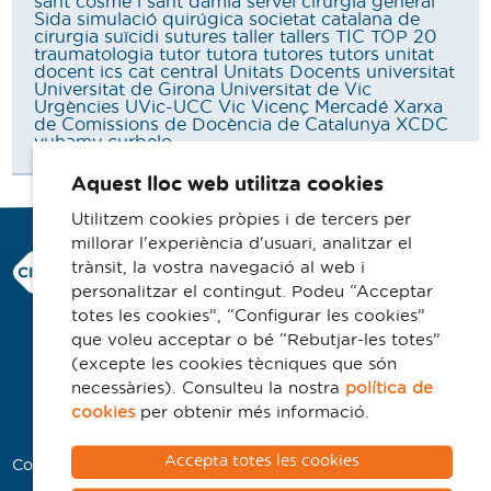
sant cosme i sant damià
servei cirurgia general
Sida
simulació quirúgica
societat catalana de
cirurgia
suïcidi
sutures
taller
tallers
TIC
TOP 20
traumatologia
tutor
tutora
tutores
tutors
unitat
docent ics cat central
Unitats Docents
universitat
Universitat de Girona
Universitat de Vic
Urgències
UVic-UCC
Vic
Vicenç Mercadé
Xarxa
de Comissions de Docència de Catalunya
XCDC
yuhamy curbelo
Aquest lloc web utilitza cookies
Utilitzem cookies pròpies i de tercers per
millorar l'experiència d'usuari, analitzar el
Consorci Hospitalari de Vic
trànsit, la vostra navegació al web i
Carrer Francesc Pla 'El Vigatà', 1
personalitzar el contingut. Podeu “Acceptar
08500 Vic
totes les cookies”, “Configurar les cookies”
que voleu acceptar o bé “Rebutjar-les totes”
Telèfon 93 702 77 16
(excepte les cookies tècniques que són
Contacte
necessàries). Consulteu la nostra
política de
Avís legal
cookies
per obtenir més informació.
Politica de cookies
Accepta totes les cookies
Col·laboradors