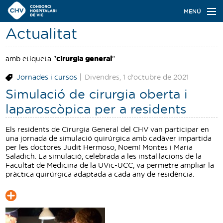
Navegació
MENÚ
principal
Actualitat
Actualitat
Coneix el Consorci
amb etiqueta "
cirurgia general
"
|
Jornades i cursos
Divendres, 1 d'octubre de 2021
Especialitats
Simulació de cirurgia oberta i
Oferta de places
laparoscòpica per a residents
Ser resident
Els residents de Cirurgia General del CHV van participar en
una jornada de simulació quirúrgica amb cadàver impartida
Contacte
per les doctores Judit Hermoso, Noemí Montes i Maria
Saladich. La simulació, celebrada a les instal·lacions de la
Facultat de Medicina de la UVic-UCC, va permetre ampliar la
Cercador
pràctica quirúrgica adaptada a cada any de residència.
Català
Castellano