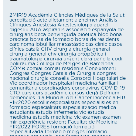
2MIR19
Acadèmia Ciències Mèdiques de la Salut
acreditació
acte
alletament
alzheimer
Anàlisis
Clíniques
Anestèsia
Anestesiologia
aparell
digestiu
ARA
aspirants
associació espanyola de
cirurgians
beca
benvinguda
bioètica
bloc
bona
pràctica
borsa de formació
borsa de residents
carcinoma lobulillar metastàstic
cas clínic
casos
clínics
català
CHV
cirurgia
cirurgia general
cirurgia general chv
cirurgia ortopèdica i
traumatologia
cirurgia urgent
clara pañella
codi
politrauma
Col·legi de Metges de Barcelona
COMB
comiat
comiat residents
Coneixement
Congrés
Congrés Català de Cirurgia
congrés
nacional cirurgia
consells
Consorci Hospitalari de
Vic
coordinador hospitalari medicina familiar i
comunitària
coordinadors
coronavirus
COVID-19
CTO
curs
curs acadèmic
cursos
degà
Delírium
demències
Dia Mundial del Càncer
Docència
EIR
EIR2020
escollir
especialistes
especialistes en
formació
especialitats
especialització mèdica
estudiants
estudis infermeria vic
estudis
medicina
estudis medicina vic
examen
examen
mir
experiència resident
Facultat de Medicina
FIR2022
FORES
formació
formació
especialitzada
formació metges
formació