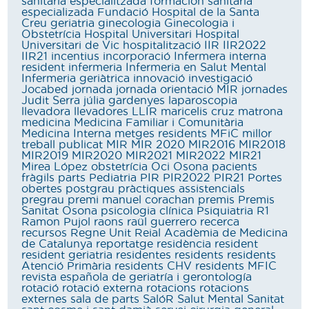
sanitària especialitzada
formación sanitaria
especializada
Fundació Hospital de la Santa
Creu
geriatria
ginecologia
Ginecologia i
Obstetrícia
Hospital Universitari
Hospital
Universitari de Vic
hospitalització
IIR
IIR2022
IIR21
incentius
incorporació
Infermera interna
resident
infermeria
Infermeria en Salut Mental
Infermeria geriàtrica
innovació
investigació
Jocabed
jornada
jornada orientació MIR
jornades
Judit Serra
júlia gardenyes
laparoscopia
llevadora
llevadores
LLIR
maricelis cruz
matrona
medicina
Medicina Familiar i Comunitària
Medicina Interna
metges residents
MFiC
millor
treball publicat
MIR
MIR 2020
MIR2016
MIR2018
MIR2019
MIR2020
MIR2021
MIR2022
MIR21
Mirea López
obstetrícia
Oci
Osona
pacients
fràgils
parts
Pediatria
PIR
PIR2022
PIR21
Portes
obertes
postgrau
pràctiques assistencials
pregrau
premi manuel corachan
premis
Premis
Sanitat Osona
psicologia clínica
Psiquiatria
R1
Ramon Pujol
raons
raül guerrero
recerca
recursos
Regne Unit
Reial Acadèmia de Medicina
de Catalunya
reportatge
residència
resident
resident geriatria
residentes
residents
residents
Atenció Primària
residents CHV
residents MFIC
revista española de geriatría i gerontología
rotació
rotació externa
rotacions
rotacions
externes
sala de parts
SalóR
Salut Mental
Sanitat