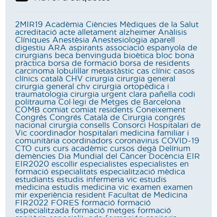
2MIR19
Acadèmia Ciències Mèdiques de la Salut
acreditació
acte
alletament
alzheimer
Anàlisis
Clíniques
Anestèsia
Anestesiologia
aparell
digestiu
ARA
aspirants
associació espanyola de
cirurgians
beca
benvinguda
bioètica
bloc
bona
pràctica
borsa de formació
borsa de residents
carcinoma lobulillar metastàstic
cas clínic
casos
clínics
català
CHV
cirurgia
cirurgia general
cirurgia general chv
cirurgia ortopèdica i
traumatologia
cirurgia urgent
clara pañella
codi
politrauma
Col·legi de Metges de Barcelona
COMB
comiat
comiat residents
Coneixement
Congrés
Congrés Català de Cirurgia
congrés
nacional cirurgia
consells
Consorci Hospitalari de
Vic
coordinador hospitalari medicina familiar i
comunitària
coordinadors
coronavirus
COVID-19
CTO
curs
curs acadèmic
cursos
degà
Delírium
demències
Dia Mundial del Càncer
Docència
EIR
EIR2020
escollir
especialistes
especialistes en
formació
especialitats
especialització mèdica
estudiants
estudis infermeria vic
estudis
medicina
estudis medicina vic
examen
examen
mir
experiència resident
Facultat de Medicina
FIR2022
FORES
formació
formació
especialitzada
formació metges
formació