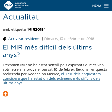
Navegació
MENÚ
principal
Actualitat
Actualitat
Coneix el Consorci
amb etiqueta "
MIR2018
"
|
Activitat residents
Dimarts, 13 de febrer de 2018
Especialitats
El MIR més difícil dels últims
Oferta de places
anys?
Ser resident
L'examen MIR no ha estat senzill pels aspirants que es van
sotmetre a la prova el passat 10 de febrer. Segons l'enquesta
Contacte
realitzada per Redacción Médica,
el 33% dels enquestats
considera que ha estat un dels exàmens més difícils dels
últims anys.
Cercador
Català
Castellano