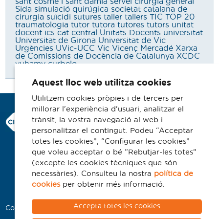
sant cosme i sant damià
servei cirurgia general
Sida
simulació quirúgica
societat catalana de
cirurgia
suïcidi
sutures
taller
tallers
TIC
TOP 20
traumatologia
tutor
tutora
tutores
tutors
unitat
docent ics cat central
Unitats Docents
universitat
Universitat de Girona
Universitat de Vic
Urgències
UVic-UCC
Vic
Vicenç Mercadé
Xarxa
de Comissions de Docència de Catalunya
XCDC
yuhamy curbelo
Aquest lloc web utilitza cookies
Utilitzem cookies pròpies i de tercers per
millorar l'experiència d'usuari, analitzar el
Consorci Hospitalari de Vic
trànsit, la vostra navegació al web i
Carrer Francesc Pla 'El Vigatà', 1
personalitzar el contingut. Podeu “Acceptar
08500 Vic
totes les cookies”, “Configurar les cookies”
que voleu acceptar o bé “Rebutjar-les totes”
Telèfon 93 702 77 16
(excepte les cookies tècniques que són
Contacte
necessàries). Consulteu la nostra
política de
Avís legal
cookies
per obtenir més informació.
Politica de cookies
Accepta totes les cookies
Col·laboradors