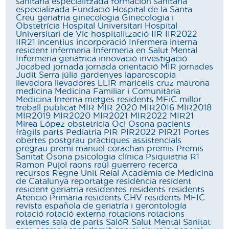
sanitària especialitzada
formación sanitaria
especializada
Fundació Hospital de la Santa
Creu
geriatria
ginecologia
Ginecologia i
Obstetrícia
Hospital Universitari
Hospital
Universitari de Vic
hospitalització
IIR
IIR2022
IIR21
incentius
incorporació
Infermera interna
resident
infermeria
Infermeria en Salut Mental
Infermeria geriàtrica
innovació
investigació
Jocabed
jornada
jornada orientació MIR
jornades
Judit Serra
júlia gardenyes
laparoscopia
llevadora
llevadores
LLIR
maricelis cruz
matrona
medicina
Medicina Familiar i Comunitària
Medicina Interna
metges residents
MFiC
millor
treball publicat
MIR
MIR 2020
MIR2016
MIR2018
MIR2019
MIR2020
MIR2021
MIR2022
MIR21
Mirea López
obstetrícia
Oci
Osona
pacients
fràgils
parts
Pediatria
PIR
PIR2022
PIR21
Portes
obertes
postgrau
pràctiques assistencials
pregrau
premi manuel corachan
premis
Premis
Sanitat Osona
psicologia clínica
Psiquiatria
R1
Ramon Pujol
raons
raül guerrero
recerca
recursos
Regne Unit
Reial Acadèmia de Medicina
de Catalunya
reportatge
residència
resident
resident geriatria
residentes
residents
residents
Atenció Primària
residents CHV
residents MFIC
revista española de geriatría i gerontología
rotació
rotació externa
rotacions
rotacions
externes
sala de parts
SalóR
Salut Mental
Sanitat