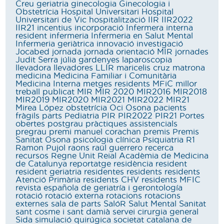
Creu
geriatria
ginecologia
Ginecologia i
Obstetrícia
Hospital Universitari
Hospital
Universitari de Vic
hospitalització
IIR
IIR2022
IIR21
incentius
incorporació
Infermera interna
resident
infermeria
Infermeria en Salut Mental
Infermeria geriàtrica
innovació
investigació
Jocabed
jornada
jornada orientació MIR
jornades
Judit Serra
júlia gardenyes
laparoscopia
llevadora
llevadores
LLIR
maricelis cruz
matrona
medicina
Medicina Familiar i Comunitària
Medicina Interna
metges residents
MFiC
millor
treball publicat
MIR
MIR 2020
MIR2016
MIR2018
MIR2019
MIR2020
MIR2021
MIR2022
MIR21
Mirea López
obstetrícia
Oci
Osona
pacients
fràgils
parts
Pediatria
PIR
PIR2022
PIR21
Portes
obertes
postgrau
pràctiques assistencials
pregrau
premi manuel corachan
premis
Premis
Sanitat Osona
psicologia clínica
Psiquiatria
R1
Ramon Pujol
raons
raül guerrero
recerca
recursos
Regne Unit
Reial Acadèmia de Medicina
de Catalunya
reportatge
residència
resident
resident geriatria
residentes
residents
residents
Atenció Primària
residents CHV
residents MFIC
revista española de geriatría i gerontología
rotació
rotació externa
rotacions
rotacions
externes
sala de parts
SalóR
Salut Mental
Sanitat
sant cosme i sant damià
servei cirurgia general
Sida
simulació quirúgica
societat catalana de