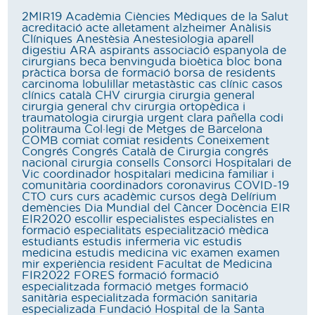
2MIR19
Acadèmia Ciències Mèdiques de la Salut
acreditació
acte
alletament
alzheimer
Anàlisis
Clíniques
Anestèsia
Anestesiologia
aparell
digestiu
ARA
aspirants
associació espanyola de
cirurgians
beca
benvinguda
bioètica
bloc
bona
pràctica
borsa de formació
borsa de residents
carcinoma lobulillar metastàstic
cas clínic
casos
clínics
català
CHV
cirurgia
cirurgia general
cirurgia general chv
cirurgia ortopèdica i
traumatologia
cirurgia urgent
clara pañella
codi
politrauma
Col·legi de Metges de Barcelona
COMB
comiat
comiat residents
Coneixement
Congrés
Congrés Català de Cirurgia
congrés
nacional cirurgia
consells
Consorci Hospitalari de
Vic
coordinador hospitalari medicina familiar i
comunitària
coordinadors
coronavirus
COVID-19
CTO
curs
curs acadèmic
cursos
degà
Delírium
demències
Dia Mundial del Càncer
Docència
EIR
EIR2020
escollir
especialistes
especialistes en
formació
especialitats
especialització mèdica
estudiants
estudis infermeria vic
estudis
medicina
estudis medicina vic
examen
examen
mir
experiència resident
Facultat de Medicina
FIR2022
FORES
formació
formació
especialitzada
formació metges
formació
sanitària especialitzada
formación sanitaria
especializada
Fundació Hospital de la Santa