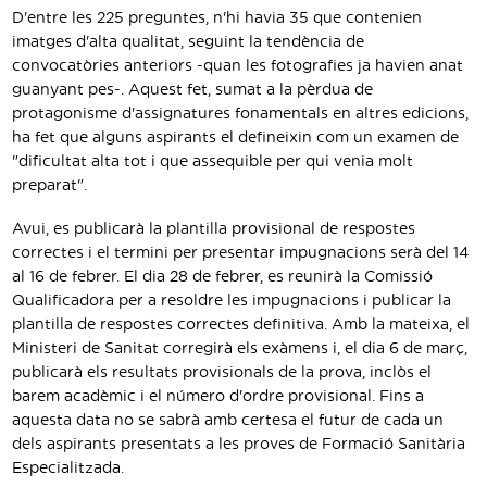
Traductor
D'entre les 225 preguntes, n'hi havia 35 que contenien
imatges d'alta qualitat, seguint la tendència de
Segueix-nos:
convocatòries anteriors -quan les fotografies ja havien anat
guanyant pes-. Aquest fet, sumat a la pèrdua de
protagonisme d'assignatures fonamentals en altres edicions,
ha fet que alguns aspirants el defineixin com un examen de
"dificultat alta tot i que assequible per qui venia molt
preparat".
Avui, es publicarà la plantilla provisional de respostes
correctes i el termini per presentar impugnacions serà del 14
al 16 de febrer. El dia 28 de febrer, es reunirà la Comissió
Qualificadora per a resoldre les impugnacions i publicar la
plantilla de respostes correctes definitiva. Amb la mateixa, el
Ministeri de Sanitat corregirà els exàmens i, el dia 6 de març,
publicarà els resultats provisionals de la prova, inclòs el
barem acadèmic i el número d'ordre provisional. Fins a
aquesta data no se sabrà amb certesa el futur de cada un
dels aspirants presentats a les proves de Formació Sanitària
Especialitzada.