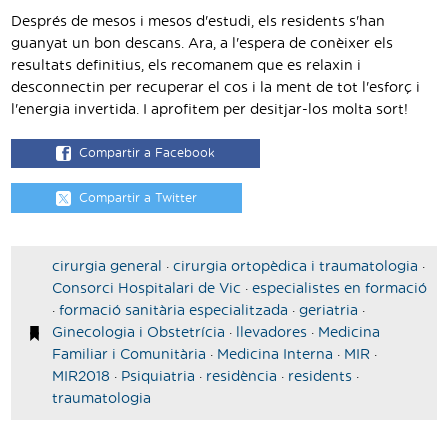
Després de mesos i mesos d'estudi, els residents s'han
guanyat un bon descans. Ara, a l'espera de conèixer els
resultats definitius, els recomanem que es relaxin i
desconnectin per recuperar el cos i la ment de tot l'esforç i
l'energia invertida. I aprofitem per desitjar-los molta sort!
Compartir a Facebook
Compartir a Twitter
cirurgia general
·
cirurgia ortopèdica i traumatologia
·
Consorci Hospitalari de Vic
·
especialistes en formació
·
formació sanitària especialitzada
·
geriatria
·
Ginecologia i Obstetrícia
·
llevadores
·
Medicina
Familiar i Comunitària
·
Medicina Interna
·
MIR
·
MIR2018
·
Psiquiatria
·
residència
·
residents
·
traumatologia