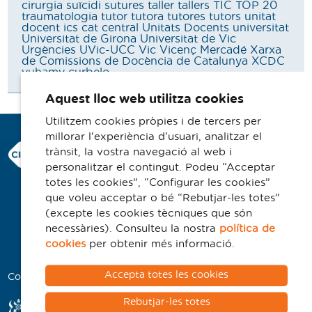
cirurgia
suïcidi
sutures
taller
tallers
TIC
TOP 20
traumatologia
tutor
tutora
tutores
tutors
unitat
docent ics cat central
Unitats Docents
universitat
Universitat de Girona
Universitat de Vic
Urgències
UVic-UCC
Vic
Vicenç Mercadé
Xarxa
de Comissions de Docència de Catalunya
XCDC
yuhamy curbelo
Aquest lloc web utilitza cookies
Utilitzem cookies pròpies i de tercers per
millorar l'experiència d'usuari, analitzar el
Consorci Hospitalari de Vic
trànsit, la vostra navegació al web i
Carrer Francesc Pla 'El Vigatà', 1
personalitzar el contingut. Podeu “Acceptar
08500 Vic
totes les cookies”, “Configurar les cookies”
que voleu acceptar o bé “Rebutjar-les totes”
Telèfon 93 702 77 16
(excepte les cookies tècniques que són
Contacte
necessàries). Consulteu la nostra
política de
Avís legal
cookies
per obtenir més informació.
Politica de cookies
Accepta totes les cookies
Col·laboradors
Rebutjar-les totes