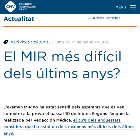
Navegació
MENÚ
principal
Actualitat
← Altres notícies
Actualitat
Coneix el Consorci
|
Activitat residents
Dimarts, 13 de febrer de 2018
Especialitats
El MIR més difícil
Oferta de places
dels últims anys?
Ser resident
Contacte
Cercador
L'examen MIR no ha estat senzill pels aspirants que es van
sotmetre a la prova el passat 10 de febrer. Segons l'enquesta
realitzada per Redacción Médica,
el 33% dels enquestats
considera que ha estat un dels exàmens més difícils dels últims
Català
Castellano
anys.