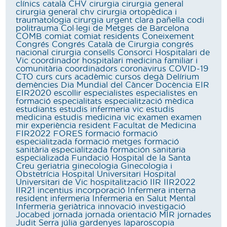
clínics
català
CHV
cirurgia
cirurgia general
cirurgia general chv
cirurgia ortopèdica i
traumatologia
cirurgia urgent
clara pañella
codi
politrauma
Col·legi de Metges de Barcelona
COMB
comiat
comiat residents
Coneixement
Congrés
Congrés Català de Cirurgia
congrés
nacional cirurgia
consells
Consorci Hospitalari de
Vic
coordinador hospitalari medicina familiar i
comunitària
coordinadors
coronavirus
COVID-19
CTO
curs
curs acadèmic
cursos
degà
Delírium
demències
Dia Mundial del Càncer
Docència
EIR
EIR2020
escollir
especialistes
especialistes en
formació
especialitats
especialització mèdica
estudiants
estudis infermeria vic
estudis
medicina
estudis medicina vic
examen
examen
mir
experiència resident
Facultat de Medicina
FIR2022
FORES
formació
formació
especialitzada
formació metges
formació
sanitària especialitzada
formación sanitaria
especializada
Fundació Hospital de la Santa
Creu
geriatria
ginecologia
Ginecologia i
Obstetrícia
Hospital Universitari
Hospital
Universitari de Vic
hospitalització
IIR
IIR2022
IIR21
incentius
incorporació
Infermera interna
resident
infermeria
Infermeria en Salut Mental
Infermeria geriàtrica
innovació
investigació
Jocabed
jornada
jornada orientació MIR
jornades
Judit Serra
júlia gardenyes
laparoscopia