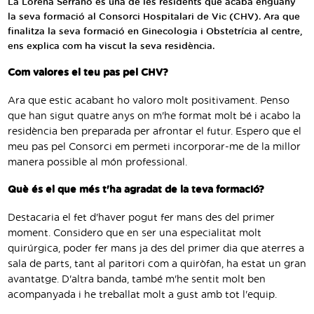
La Lorena Serrano és una de les residents que acaba enguany
Traductor
la seva formació al Consorci Hospitalari de Vic (CHV). Ara que
finalitza la seva formació en Ginecologia i Obstetrícia al centre,
Segueix-nos:
ens explica com ha viscut la seva residència.
Com valores el teu pas pel CHV?
Ara que estic acabant ho valoro molt positivament. Penso
que han sigut quatre anys on m'he format molt bé i acabo la
residència ben preparada per afrontar el futur. Espero que el
meu pas pel Consorci em permeti incorporar-me de la millor
manera possible al món professional.
Què és el que més t'ha agradat de la teva formació?
Destacaria el fet d'haver pogut fer mans des del primer
moment. Considero que en ser una especialitat molt
quirúrgica, poder fer mans ja des del primer dia que aterres a
sala de parts, tant al paritori com a quiròfan, ha estat un gran
avantatge. D'altra banda, també m'he sentit molt ben
acompanyada i he treballat molt a gust amb tot l'equip.