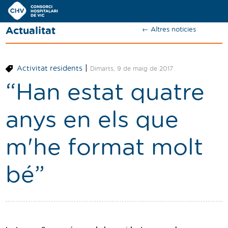
Navegació
principal
Actualitat
← Altres notícies
Actualitat
Coneix el Consorci
|
Activitat residents
Dimarts, 9 de maig de 2017
Especialitats
“Han estat quatre
Oferta de places
anys en els que
Ser resident
m'he format molt
Contacte
bé”
Cercador
Català
Castellano