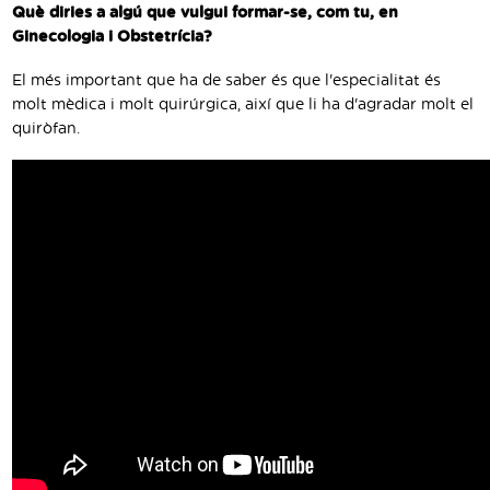
Què diries a algú que vulgui formar-se, com tu, en
Ginecologia i Obstetrícia?
El més important que ha de saber és que l'especialitat és
molt mèdica i molt quirúrgica, així que li ha d'agradar molt el
quiròfan.