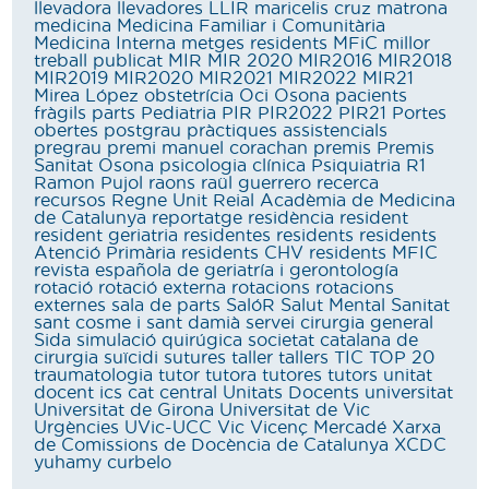
llevadora
llevadores
LLIR
maricelis cruz
matrona
medicina
Medicina Familiar i Comunitària
Medicina Interna
metges residents
MFiC
millor
treball publicat
MIR
MIR 2020
MIR2016
MIR2018
MIR2019
MIR2020
MIR2021
MIR2022
MIR21
Mirea López
obstetrícia
Oci
Osona
pacients
fràgils
parts
Pediatria
PIR
PIR2022
PIR21
Portes
obertes
postgrau
pràctiques assistencials
pregrau
premi manuel corachan
premis
Premis
Sanitat Osona
psicologia clínica
Psiquiatria
R1
Ramon Pujol
raons
raül guerrero
recerca
recursos
Regne Unit
Reial Acadèmia de Medicina
de Catalunya
reportatge
residència
resident
resident geriatria
residentes
residents
residents
Atenció Primària
residents CHV
residents MFIC
revista española de geriatría i gerontología
rotació
rotació externa
rotacions
rotacions
externes
sala de parts
SalóR
Salut Mental
Sanitat
sant cosme i sant damià
servei cirurgia general
Sida
simulació quirúgica
societat catalana de
cirurgia
suïcidi
sutures
taller
tallers
TIC
TOP 20
traumatologia
tutor
tutora
tutores
tutors
unitat
docent ics cat central
Unitats Docents
universitat
Universitat de Girona
Universitat de Vic
Urgències
UVic-UCC
Vic
Vicenç Mercadé
Xarxa
de Comissions de Docència de Catalunya
XCDC
yuhamy curbelo