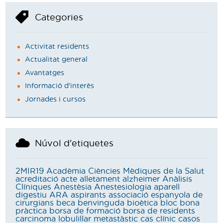
Categories
Activitat residents
Actualitat general
Avantatges
Informació d'interès
Jornades i cursos
Núvol d'etiquetes
2MIR19
Acadèmia Ciències Mèdiques de la Salut
acreditació
acte
alletament
alzheimer
Anàlisis
Clíniques
Anestèsia
Anestesiologia
aparell
digestiu
ARA
aspirants
associació espanyola de
cirurgians
beca
benvinguda
bioètica
bloc
bona
pràctica
borsa de formació
borsa de residents
carcinoma lobulillar metastàstic
cas clínic
casos