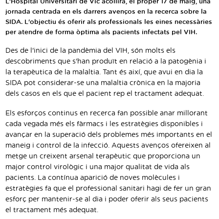
L'Hospital Universitari de Vic acollirà, el proper 17 de maig, una
Traductor
jornada centrada en els darrers avenços en la recerca sobre la
SIDA. L'objectiu és oferir als professionals les eines necessàries
Segueix-nos:
per atendre de forma òptima als pacients infectats pel VIH.
Des de l'inici de la pandèmia del VIH, són molts els
descobriments que s'han produït en relació a la patogènia i
la terapèutica de la malaltia. Tant és així, que avui en dia la
SIDA pot considerar-se una malaltia crònica en la majoria
dels casos en els que el pacient rep el tractament adequat.
Els esforços continus en recerca fan possible anar millorant
cada vegada més els fàrmacs i les estratègies disponibles i
avançar en la superació dels problemes més importants en el
maneig i control de la infecció. Aquests avenços ofereixen al
metge un creixent arsenal terapèutic que proporciona un
major control virològic i una major qualitat de vida als
pacients. La contínua aparició de noves molècules i
estratègies fa que el professional sanitari hagi de fer un gran
esforç per mantenir-se al dia i poder oferir als seus pacients
el tractament més adequat.