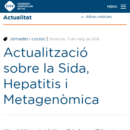
Navegació
MENÚ
principal
Actualitat
← Altres notícies
Actualitat
Coneix el Consorci
|
Jornades i cursos
Dimecres, 11 de maig de 2016
Especialitats
Actualització
Oferta de places
sobre la Sida,
Ser resident
Hepatitis i
Contacte
Metagenòmica
Cercador
Català
Castellano