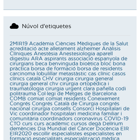
Núvol d'etiquetes
2MIR19
Acadèmia Ciències Mèdiques de la Salut
acreditació
acte
alletament
alzheimer
Anàlisis
Clíniques
Anestèsia
Anestesiologia
aparell
digestiu
ARA
aspirants
associació espanyola de
cirurgians
beca
benvinguda
bioètica
bloc
bona
pràctica
borsa de formació
borsa de residents
carcinoma lobulillar metastàstic
cas clínic
casos
clínics
català
CHV
cirurgia
cirurgia general
cirurgia general chv
cirurgia ortopèdica i
traumatologia
cirurgia urgent
clara pañella
codi
politrauma
Col·legi de Metges de Barcelona
COMB
comiat
comiat residents
Coneixement
Congrés
Congrés Català de Cirurgia
congrés
nacional cirurgia
consells
Consorci Hospitalari de
Vic
coordinador hospitalari medicina familiar i
comunitària
coordinadors
coronavirus
COVID-19
CTO
curs
curs acadèmic
cursos
degà
Delírium
demències
Dia Mundial del Càncer
Docència
EIR
EIR2020
escollir
especialistes
especialistes en
formació
especialitats
especialització mèdica