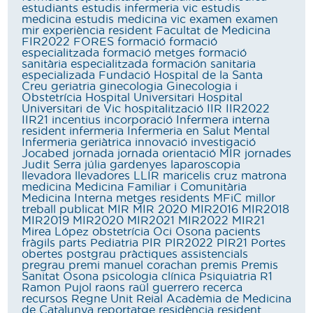
estudiants
estudis infermeria vic
estudis
medicina
estudis medicina vic
examen
examen
mir
experiència resident
Facultat de Medicina
FIR2022
FORES
formació
formació
especialitzada
formació metges
formació
sanitària especialitzada
formación sanitaria
especializada
Fundació Hospital de la Santa
Creu
geriatria
ginecologia
Ginecologia i
Obstetrícia
Hospital Universitari
Hospital
Universitari de Vic
hospitalització
IIR
IIR2022
IIR21
incentius
incorporació
Infermera interna
resident
infermeria
Infermeria en Salut Mental
Infermeria geriàtrica
innovació
investigació
Jocabed
jornada
jornada orientació MIR
jornades
Judit Serra
júlia gardenyes
laparoscopia
llevadora
llevadores
LLIR
maricelis cruz
matrona
medicina
Medicina Familiar i Comunitària
Medicina Interna
metges residents
MFiC
millor
treball publicat
MIR
MIR 2020
MIR2016
MIR2018
MIR2019
MIR2020
MIR2021
MIR2022
MIR21
Mirea López
obstetrícia
Oci
Osona
pacients
fràgils
parts
Pediatria
PIR
PIR2022
PIR21
Portes
obertes
postgrau
pràctiques assistencials
pregrau
premi manuel corachan
premis
Premis
Sanitat Osona
psicologia clínica
Psiquiatria
R1
Ramon Pujol
raons
raül guerrero
recerca
recursos
Regne Unit
Reial Acadèmia de Medicina
de Catalunya
reportatge
residència
resident