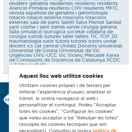
resident geriatria
residentes
residents
residents
Atenció Primària
residents CHV
residents MFIC
revista española de geriatría i gerontología
rotació
rotació externa
rotacions
rotacions
externes
sala de parts
SalóR
Salut Mental
Sanitat
sant cosme i sant damià
servei cirurgia general
Sida
simulació quirúgica
societat catalana de
cirurgia
suïcidi
sutures
taller
tallers
TIC
TOP 20
traumatologia
tutor
tutora
tutores
tutors
unitat
docent ics cat central
Unitats Docents
universitat
Universitat de Girona
Universitat de Vic
Urgències
UVic-UCC
Vic
Vicenç Mercadé
Xarxa
de Comissions de Docència de Catalunya
XCDC
yuhamy curbelo
Aquest lloc web utilitza cookies
Utilitzem cookies pròpies i de tercers per
millorar l'experiència d'usuari, analitzar el
Consorci Hospitalari de Vic
trànsit, la vostra navegació al web i
Carrer Francesc Pla 'El Vigatà', 1
personalitzar el contingut. Podeu “Acceptar
08500 Vic
totes les cookies”, “Configurar les cookies”
que voleu acceptar o bé “Rebutjar-les totes”
Telèfon 93 702 77 16
(excepte les cookies tècniques que són
Contacte
necessàries). Consulteu la nostra
política de