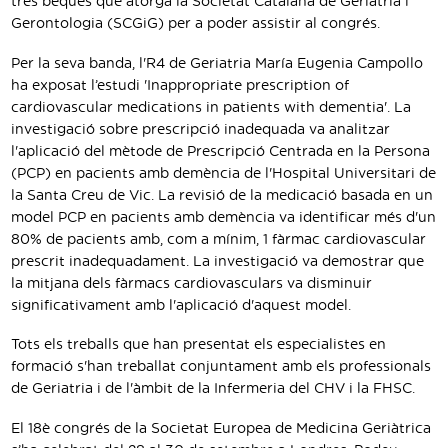
tres beques que atorga la Societat Catalana de Geriatria i
Gerontologia (SCGiG) per a poder assistir al congrés.
Per la seva banda, l'R4 de Geriatria María Eugenia Campollo
ha exposat l’estudi 'Inappropriate prescription of
cardiovascular medications in patients with dementia'. La
investigació sobre prescripció inadequada va analitzar
l'aplicació del mètode de Prescripció Centrada en la Persona
(PCP) en pacients amb demència de l'Hospital Universitari de
la Santa Creu de Vic. La revisió de la medicació basada en un
model PCP en pacients amb demència va identificar més d'un
80% de pacients amb, com a mínim, 1 fàrmac cardiovascular
prescrit inadequadament. La investigació va demostrar que
la mitjana dels fàrmacs cardiovasculars va disminuir
significativament amb l'aplicació d'aquest model.
Tots els treballs que han presentat els especialistes en
formació s'han treballat conjuntament amb els professionals
de Geriatria i de l'àmbit de la Infermeria del CHV i la FHSC.
El 18è congrés de la Societat Europea de Medicina Geriàtrica