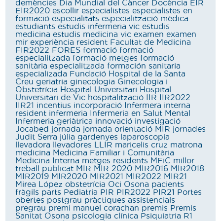
demències
Dia Mundial del Càncer
Docència
EIR
EIR2020
escollir
especialistes
especialistes en
formació
especialitats
especialització mèdica
estudiants
estudis infermeria vic
estudis
medicina
estudis medicina vic
examen
examen
mir
experiència resident
Facultat de Medicina
FIR2022
FORES
formació
formació
especialitzada
formació metges
formació
sanitària especialitzada
formación sanitaria
especializada
Fundació Hospital de la Santa
Creu
geriatria
ginecologia
Ginecologia i
Obstetrícia
Hospital Universitari
Hospital
Universitari de Vic
hospitalització
IIR
IIR2022
IIR21
incentius
incorporació
Infermera interna
resident
infermeria
Infermeria en Salut Mental
Infermeria geriàtrica
innovació
investigació
Jocabed
jornada
jornada orientació MIR
jornades
Judit Serra
júlia gardenyes
laparoscopia
llevadora
llevadores
LLIR
maricelis cruz
matrona
medicina
Medicina Familiar i Comunitària
Medicina Interna
metges residents
MFiC
millor
treball publicat
MIR
MIR 2020
MIR2016
MIR2018
MIR2019
MIR2020
MIR2021
MIR2022
MIR21
Mirea López
obstetrícia
Oci
Osona
pacients
fràgils
parts
Pediatria
PIR
PIR2022
PIR21
Portes
obertes
postgrau
pràctiques assistencials
pregrau
premi manuel corachan
premis
Premis
Sanitat Osona
psicologia clínica
Psiquiatria
R1