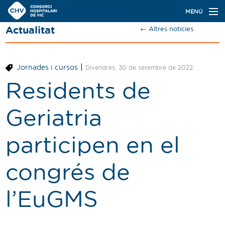
Navegació
MENÚ
principal
Actualitat
← Altres notícies
Actualitat
Coneix el Consorci
|
Jornades i cursos
Divendres, 30 de setembre de 2022
Especialitats
Residents de
Oferta de places
Geriatria
Ser resident
participen en el
Contacte
congrés de
Cercador
l’EuGMS
Català
Castellano