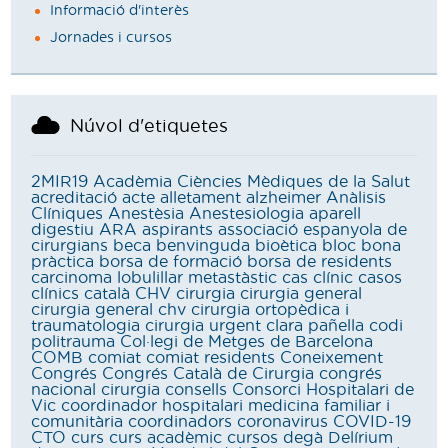
Informació d'interès
Jornades i cursos
Núvol d'etiquetes
2MIR19
Acadèmia Ciències Mèdiques de la Salut
acreditació
acte
alletament
alzheimer
Anàlisis
Clíniques
Anestèsia
Anestesiologia
aparell
digestiu
ARA
aspirants
associació espanyola de
cirurgians
beca
benvinguda
bioètica
bloc
bona
pràctica
borsa de formació
borsa de residents
carcinoma lobulillar metastàstic
cas clínic
casos
clínics
català
CHV
cirurgia
cirurgia general
cirurgia general chv
cirurgia ortopèdica i
traumatologia
cirurgia urgent
clara pañella
codi
politrauma
Col·legi de Metges de Barcelona
COMB
comiat
comiat residents
Coneixement
Congrés
Congrés Català de Cirurgia
congrés
nacional cirurgia
consells
Consorci Hospitalari de
Vic
coordinador hospitalari medicina familiar i
comunitària
coordinadors
coronavirus
COVID-19
CTO
curs
curs acadèmic
cursos
degà
Delírium