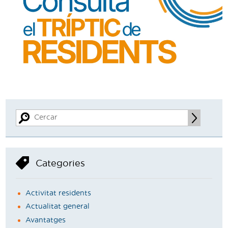
Categories
Activitat residents
Actualitat general
Avantatges