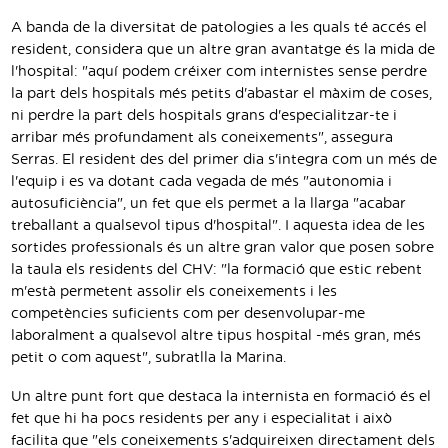
A banda de la diversitat de patologies a les quals té accés el
resident, considera que un altre gran avantatge és la mida de
l'hospital: "aquí podem créixer com internistes sense perdre
la part dels hospitals més petits d'abastar el màxim de coses,
ni perdre la part dels hospitals grans d'especialitzar-te i
arribar més profundament als coneixements", assegura
Serras. El resident des del primer dia s'integra com un més de
l'equip i es va dotant cada vegada de més "autonomia i
autosuficiència", un fet que els permet a la llarga "acabar
treballant a qualsevol tipus d'hospital". I aquesta idea de les
sortides professionals és un altre gran valor que posen sobre
la taula els residents del CHV: "la formació que estic rebent
m'està permetent assolir els coneixements i les
competències suficients com per desenvolupar-me
laboralment a qualsevol altre tipus hospital -més gran, més
petit o com aquest", subratlla la Marina.
Un altre punt fort que destaca la internista en formació és el
fet que hi ha pocs residents per any i especialitat i això
facilita que "els coneixements s'adquireixen directament dels