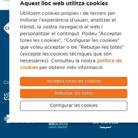
Aquest lloc web utilitza cookies
Utilitzem cookies pròpies i de tercers per
millorar l'experiència d'usuari, analitzar el
Consorci Hospitalari de Vic
trànsit, la vostra navegació al web i
Carrer Francesc Pla 'El Vigatà', 1
personalitzar el contingut. Podeu “Acceptar
08500 Vic
totes les cookies”, “Configurar les cookies”
que voleu acceptar o bé “Rebutjar-les totes”
Telèfon 93 702 77 16
(excepte les cookies tècniques que són
Contacte
necessàries). Consulteu la nostra
política de
Avís legal
cookies
per obtenir més informació.
Politica de cookies
Accepta totes les cookies
Col·laboradors
Rebutjar-les totes
Configurar les cookies