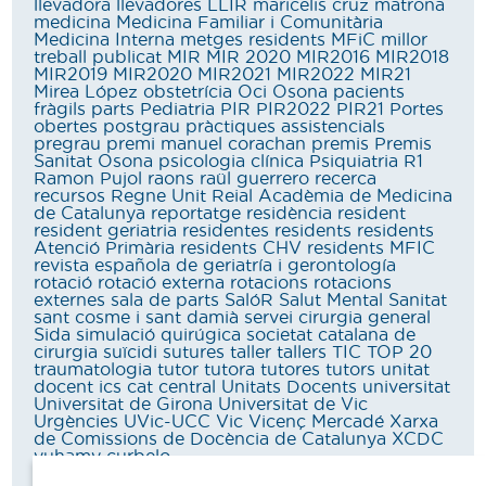
llevadora
llevadores
LLIR
maricelis cruz
matrona
medicina
Medicina Familiar i Comunitària
Medicina Interna
metges residents
MFiC
millor
treball publicat
MIR
MIR 2020
MIR2016
MIR2018
MIR2019
MIR2020
MIR2021
MIR2022
MIR21
Mirea López
obstetrícia
Oci
Osona
pacients
fràgils
parts
Pediatria
PIR
PIR2022
PIR21
Portes
obertes
postgrau
pràctiques assistencials
pregrau
premi manuel corachan
premis
Premis
Sanitat Osona
psicologia clínica
Psiquiatria
R1
Ramon Pujol
raons
raül guerrero
recerca
recursos
Regne Unit
Reial Acadèmia de Medicina
de Catalunya
reportatge
residència
resident
resident geriatria
residentes
residents
residents
Atenció Primària
residents CHV
residents MFIC
revista española de geriatría i gerontología
rotació
rotació externa
rotacions
rotacions
externes
sala de parts
SalóR
Salut Mental
Sanitat
sant cosme i sant damià
servei cirurgia general
Sida
simulació quirúgica
societat catalana de
cirurgia
suïcidi
sutures
taller
tallers
TIC
TOP 20
traumatologia
tutor
tutora
tutores
tutors
unitat
docent ics cat central
Unitats Docents
universitat
Universitat de Girona
Universitat de Vic
Urgències
UVic-UCC
Vic
Vicenç Mercadé
Xarxa
de Comissions de Docència de Catalunya
XCDC
yuhamy curbelo