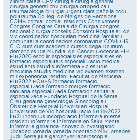
clínics
català
CHV
cirurgia
cirurgia general
cirurgia general chv
cirurgia ortopèdica i
traumatologia
cirurgia urgent
clara pañella
codi
politrauma
Col·legi de Metges de Barcelona
COMB
comiat
comiat residents
Coneixement
Congrés
Congrés Català de Cirurgia
congrés
nacional cirurgia
consells
Consorci Hospitalari de
Vic
coordinador hospitalari medicina familiar i
comunitària
coordinadors
coronavirus
COVID-19
CTO
curs
curs acadèmic
cursos
degà
Delírium
demències
Dia Mundial del Càncer
Docència
EIR
EIR2020
escollir
especialistes
especialistes en
formació
especialitats
especialització mèdica
estudiants
estudis infermeria vic
estudis
medicina
estudis medicina vic
examen
examen
mir
experiència resident
Facultat de Medicina
FIR2022
FORES
formació
formació
especialitzada
formació metges
formació
sanitària especialitzada
formación sanitaria
especializada
Fundació Hospital de la Santa
Creu
geriatria
ginecologia
Ginecologia i
Obstetrícia
Hospital Universitari
Hospital
Universitari de Vic
hospitalització
IIR
IIR2022
IIR21
incentius
incorporació
Infermera interna
resident
infermeria
Infermeria en Salut Mental
Infermeria geriàtrica
innovació
investigació
Jocabed
jornada
jornada orientació MIR
jornades
Judit Serra
júlia gardenyes
laparoscopia