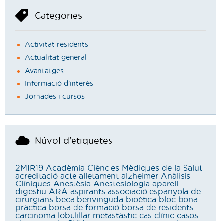
Categories
Activitat residents
Actualitat general
Avantatges
Informació d'interès
Jornades i cursos
Núvol d'etiquetes
2MIR19
Acadèmia Ciències Mèdiques de la Salut
acreditació
acte
alletament
alzheimer
Anàlisis
Clíniques
Anestèsia
Anestesiologia
aparell
digestiu
ARA
aspirants
associació espanyola de
cirurgians
beca
benvinguda
bioètica
bloc
bona
pràctica
borsa de formació
borsa de residents
carcinoma lobulillar metastàstic
cas clínic
casos