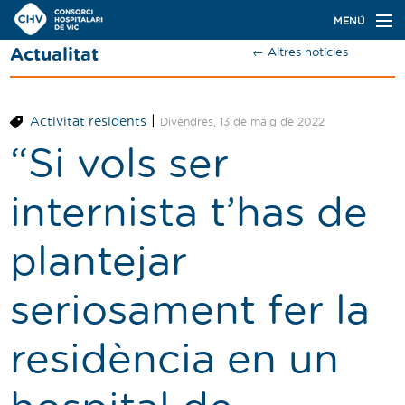
Navegació
MENÚ
principal
Actualitat
← Altres notícies
Actualitat
Coneix el Consorci
|
Activitat residents
Divendres, 13 de maig de 2022
Especialitats
“Si vols ser
Oferta de places
internista t’has de
Ser resident
plantejar
Contacte
seriosament fer la
Cercador
residència en un
Català
Castellano