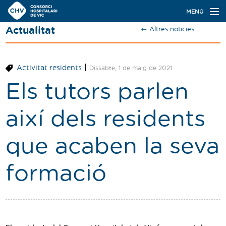
Navegació
MENÚ
principal
Actualitat
← Altres notícies
Actualitat
Coneix el Consorci
|
Activitat residents
Dissabte, 1 de maig de 2021
Especialitats
Els tutors parlen
Oferta de places
així dels residents
Ser resident
que acaben la seva
Contacte
formació
Cercador
Català
Castellano