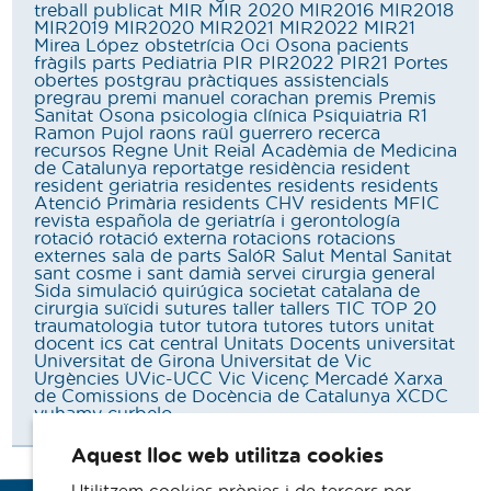
treball publicat
MIR
MIR 2020
MIR2016
MIR2018
MIR2019
MIR2020
MIR2021
MIR2022
MIR21
Mirea López
obstetrícia
Oci
Osona
pacients
fràgils
parts
Pediatria
PIR
PIR2022
PIR21
Portes
obertes
postgrau
pràctiques assistencials
pregrau
premi manuel corachan
premis
Premis
Sanitat Osona
psicologia clínica
Psiquiatria
R1
Ramon Pujol
raons
raül guerrero
recerca
recursos
Regne Unit
Reial Acadèmia de Medicina
de Catalunya
reportatge
residència
resident
resident geriatria
residentes
residents
residents
Atenció Primària
residents CHV
residents MFIC
revista española de geriatría i gerontología
rotació
rotació externa
rotacions
rotacions
externes
sala de parts
SalóR
Salut Mental
Sanitat
sant cosme i sant damià
servei cirurgia general
Sida
simulació quirúgica
societat catalana de
cirurgia
suïcidi
sutures
taller
tallers
TIC
TOP 20
traumatologia
tutor
tutora
tutores
tutors
unitat
docent ics cat central
Unitats Docents
universitat
Universitat de Girona
Universitat de Vic
Urgències
UVic-UCC
Vic
Vicenç Mercadé
Xarxa
de Comissions de Docència de Catalunya
XCDC
yuhamy curbelo
Aquest lloc web utilitza cookies