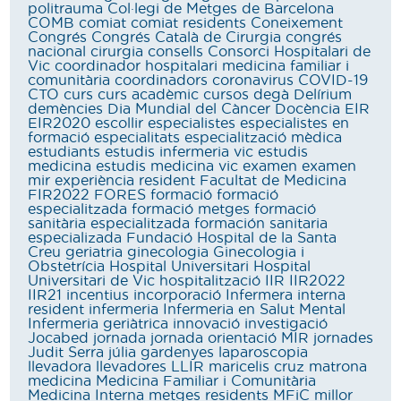
politrauma
Col·legi de Metges de Barcelona
COMB
comiat
comiat residents
Coneixement
Congrés
Congrés Català de Cirurgia
congrés
nacional cirurgia
consells
Consorci Hospitalari de
Vic
coordinador hospitalari medicina familiar i
comunitària
coordinadors
coronavirus
COVID-19
CTO
curs
curs acadèmic
cursos
degà
Delírium
demències
Dia Mundial del Càncer
Docència
EIR
EIR2020
escollir
especialistes
especialistes en
formació
especialitats
especialització mèdica
estudiants
estudis infermeria vic
estudis
medicina
estudis medicina vic
examen
examen
mir
experiència resident
Facultat de Medicina
FIR2022
FORES
formació
formació
especialitzada
formació metges
formació
sanitària especialitzada
formación sanitaria
especializada
Fundació Hospital de la Santa
Creu
geriatria
ginecologia
Ginecologia i
Obstetrícia
Hospital Universitari
Hospital
Universitari de Vic
hospitalització
IIR
IIR2022
IIR21
incentius
incorporació
Infermera interna
resident
infermeria
Infermeria en Salut Mental
Infermeria geriàtrica
innovació
investigació
Jocabed
jornada
jornada orientació MIR
jornades
Judit Serra
júlia gardenyes
laparoscopia
llevadora
llevadores
LLIR
maricelis cruz
matrona
medicina
Medicina Familiar i Comunitària
Medicina Interna
metges residents
MFiC
millor