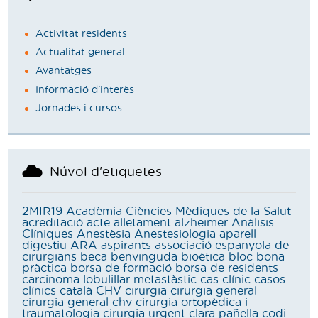
Activitat residents
Actualitat general
Avantatges
Informació d'interès
Jornades i cursos
Núvol d'etiquetes
2MIR19
Acadèmia Ciències Mèdiques de la Salut
acreditació
acte
alletament
alzheimer
Anàlisis
Clíniques
Anestèsia
Anestesiologia
aparell
digestiu
ARA
aspirants
associació espanyola de
cirurgians
beca
benvinguda
bioètica
bloc
bona
pràctica
borsa de formació
borsa de residents
carcinoma lobulillar metastàstic
cas clínic
casos
clínics
català
CHV
cirurgia
cirurgia general
cirurgia general chv
cirurgia ortopèdica i
traumatologia
cirurgia urgent
clara pañella
codi