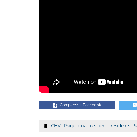
Compartir a Facebook
CHV
·
Psiquiatria
·
resident
·
residents
·
S