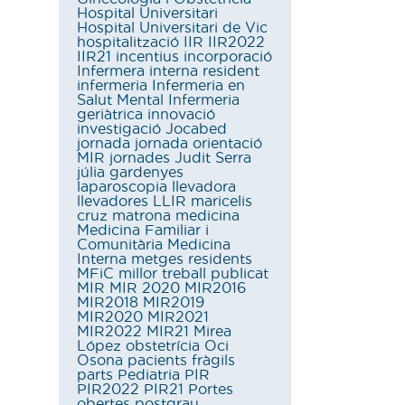
Hospital Universitari
Hospital Universitari de Vic
hospitalització
IIR
IIR2022
IIR21
incentius
incorporació
Infermera interna resident
infermeria
Infermeria en
Salut Mental
Infermeria
geriàtrica
innovació
investigació
Jocabed
jornada
jornada orientació
MIR
jornades
Judit Serra
júlia gardenyes
laparoscopia
llevadora
llevadores
LLIR
maricelis
cruz
matrona
medicina
Medicina Familiar i
Comunitària
Medicina
Interna
metges residents
MFiC
millor treball publicat
MIR
MIR 2020
MIR2016
MIR2018
MIR2019
MIR2020
MIR2021
MIR2022
MIR21
Mirea
López
obstetrícia
Oci
Osona
pacients fràgils
parts
Pediatria
PIR
PIR2022
PIR21
Portes
obertes
postgrau