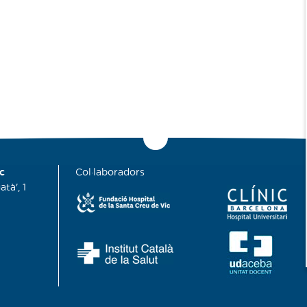
c
Col·laboradors
tà', 1