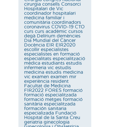
cirurgia
consells
Consorci
Hospitalari de Vic
coordinador hospitalari
medicina familiar i
comunitària
coordinadors
coronavirus
COVID-19
CTO
curs
curs acadèmic
cursos
degà
Delírium
demències
Dia Mundial del Càncer
Docència
EIR
EIR2020
escollir
especialistes
especialistes en formació
especialitats
especialització
mèdica
estudiants
estudis
infermeria vic
estudis
medicina
estudis medicina
vic
examen
examen mir
experiència resident
Facultat de Medicina
FIR2022
FORES
formació
formació especialitzada
formació metges
formació
sanitària especialitzada
formación sanitaria
especializada
Fundació
Hospital de la Santa Creu
geriatria
ginecologia
Ginecologia i Obstetrícia