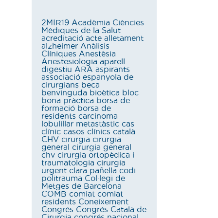
2MIR19
Acadèmia Ciències
Mèdiques de la Salut
acreditació
acte
alletament
alzheimer
Anàlisis
Clíniques
Anestèsia
Anestesiologia
aparell
digestiu
ARA
aspirants
associació espanyola de
cirurgians
beca
benvinguda
bioètica
bloc
bona pràctica
borsa de
formació
borsa de
residents
carcinoma
lobulillar metastàstic
cas
clínic
casos clínics
català
CHV
cirurgia
cirurgia
general
cirurgia general
chv
cirurgia ortopèdica i
traumatologia
cirurgia
urgent
clara pañella
codi
politrauma
Col·legi de
Metges de Barcelona
COMB
comiat
comiat
residents
Coneixement
Congrés
Congrés Català de
Cirurgia
congrés nacional