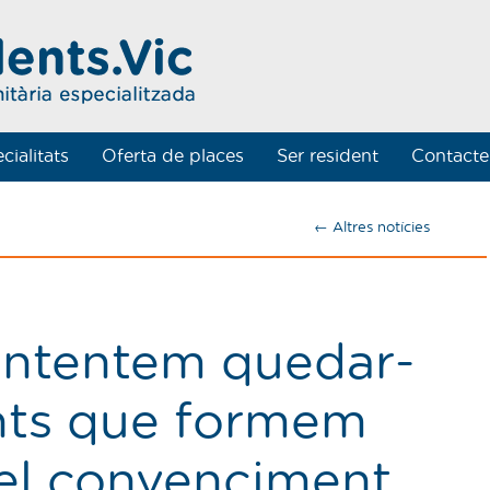
cialitats
Oferta de places
Ser resident
Contacte
← Altres notícies
 intentem quedar-
ents que formem
el convenciment