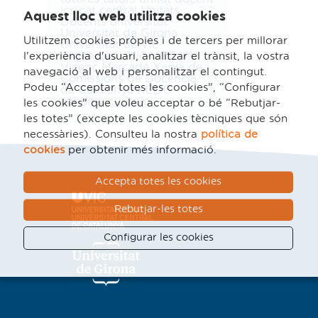
ics cat central
Unitats
Aquest lloc web utilitza cookies
Docents
universitat
Universitat de Girona
Utilitzem cookies pròpies i de tercers per millorar
Universitat de Vic
Urgències
UVic-UCC
Vic
l'experiència d'usuari, analitzar el trànsit, la vostra
Vicenç Mercadé
Xarxa de
navegació al web i personalitzar el contingut.
Comissions de Docència
Podeu “Acceptar totes les cookies”, “Configurar
de Catalunya
XCDC
yuhamy curbelo
les cookies” que voleu acceptar o bé “Rebutjar-
les totes” (excepte les cookies tècniques que són
necessàries). Consulteu la nostra
política de
cookies
per obtenir més informació.
Accepta totes les cookies
Rebutjar-les totes
Configurar les cookies