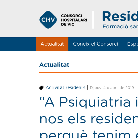
Actualitat
Coneix el Consorci
Espe
Actualitat
|
Activitat residents
Dijous, 4 d'abril de 2019
“A Psiquiatria
nos els resid
perquè tenim 