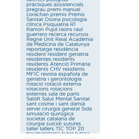
pràctiques assistencials
pregrau
premi manuel
corachan
premis
Premis
Sanitat Osona
psicologia
clínica
Psiquiatria
R1
Ramon Pujol
raons
raül
guerrero
recerca
recursos
Regne Unit
Reial Acadèmia
de Medicina de Catalunya
reportatge
residència
resident
resident geriatria
residentes
residents
residents Atenció Primària
residents CHV
residents
MFIC
revista española de
geriatría i gerontología
rotació
rotació externa
rotacions
rotacions
externes
sala de parts
SalóR
Salut Mental
Sanitat
sant cosme i sant damià
servei cirurgia general
Sida
simulació quirúgica
societat catalana de
cirurgia
suïcidi
sutures
taller
tallers
TIC
TOP 20
traumatologia
tutor
tutora
tutores
tutors
unitat docent