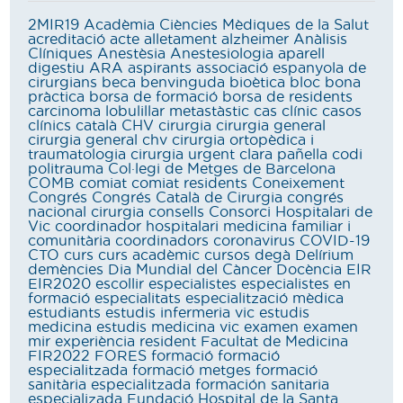
2MIR19
Acadèmia Ciències Mèdiques de la Salut
acreditació
acte
alletament
alzheimer
Anàlisis
Clíniques
Anestèsia
Anestesiologia
aparell
digestiu
ARA
aspirants
associació espanyola de
cirurgians
beca
benvinguda
bioètica
bloc
bona
pràctica
borsa de formació
borsa de residents
carcinoma lobulillar metastàstic
cas clínic
casos
clínics
català
CHV
cirurgia
cirurgia general
cirurgia general chv
cirurgia ortopèdica i
traumatologia
cirurgia urgent
clara pañella
codi
politrauma
Col·legi de Metges de Barcelona
COMB
comiat
comiat residents
Coneixement
Congrés
Congrés Català de Cirurgia
congrés
nacional cirurgia
consells
Consorci Hospitalari de
Vic
coordinador hospitalari medicina familiar i
comunitària
coordinadors
coronavirus
COVID-19
CTO
curs
curs acadèmic
cursos
degà
Delírium
demències
Dia Mundial del Càncer
Docència
EIR
EIR2020
escollir
especialistes
especialistes en
formació
especialitats
especialització mèdica
estudiants
estudis infermeria vic
estudis
medicina
estudis medicina vic
examen
examen
mir
experiència resident
Facultat de Medicina
FIR2022
FORES
formació
formació
especialitzada
formació metges
formació
sanitària especialitzada
formación sanitaria
especializada
Fundació Hospital de la Santa