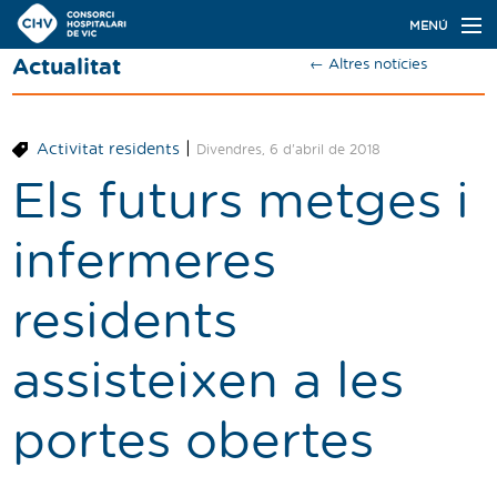
Navegació
MENÚ
principal
Actualitat
← Altres notícies
Actualitat
Coneix el Consorci
|
Activitat residents
Divendres, 6 d'abril de 2018
Especialitats
Els futurs metges i
Oferta de places
infermeres
Ser resident
residents
Contacte
assisteixen a les
Cercador
portes obertes
Català
Castellano