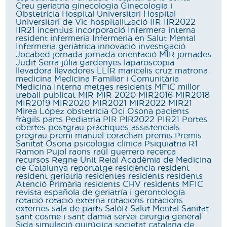
Creu
geriatria
ginecologia
Ginecologia i
Obstetrícia
Hospital Universitari
Hospital
Universitari de Vic
hospitalització
IIR
IIR2022
IIR21
incentius
incorporació
Infermera interna
resident
infermeria
Infermeria en Salut Mental
Infermeria geriàtrica
innovació
investigació
Jocabed
jornada
jornada orientació MIR
jornades
Judit Serra
júlia gardenyes
laparoscopia
llevadora
llevadores
LLIR
maricelis cruz
matrona
medicina
Medicina Familiar i Comunitària
Medicina Interna
metges residents
MFiC
millor
treball publicat
MIR
MIR 2020
MIR2016
MIR2018
MIR2019
MIR2020
MIR2021
MIR2022
MIR21
Mirea López
obstetrícia
Oci
Osona
pacients
fràgils
parts
Pediatria
PIR
PIR2022
PIR21
Portes
obertes
postgrau
pràctiques assistencials
pregrau
premi manuel corachan
premis
Premis
Sanitat Osona
psicologia clínica
Psiquiatria
R1
Ramon Pujol
raons
raül guerrero
recerca
recursos
Regne Unit
Reial Acadèmia de Medicina
de Catalunya
reportatge
residència
resident
resident geriatria
residentes
residents
residents
Atenció Primària
residents CHV
residents MFIC
revista española de geriatría i gerontología
rotació
rotació externa
rotacions
rotacions
externes
sala de parts
SalóR
Salut Mental
Sanitat
sant cosme i sant damià
servei cirurgia general
Sida
simulació quirúgica
societat catalana de