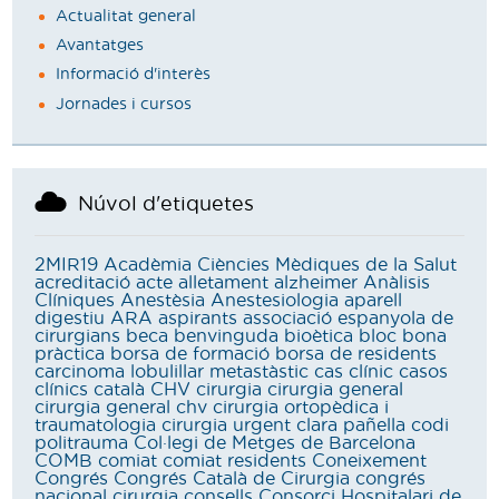
Actualitat general
Avantatges
Informació d'interès
Jornades i cursos
Núvol d'etiquetes
2MIR19
Acadèmia Ciències Mèdiques de la Salut
acreditació
acte
alletament
alzheimer
Anàlisis
Clíniques
Anestèsia
Anestesiologia
aparell
digestiu
ARA
aspirants
associació espanyola de
cirurgians
beca
benvinguda
bioètica
bloc
bona
pràctica
borsa de formació
borsa de residents
carcinoma lobulillar metastàstic
cas clínic
casos
clínics
català
CHV
cirurgia
cirurgia general
cirurgia general chv
cirurgia ortopèdica i
traumatologia
cirurgia urgent
clara pañella
codi
politrauma
Col·legi de Metges de Barcelona
COMB
comiat
comiat residents
Coneixement
Congrés
Congrés Català de Cirurgia
congrés
nacional cirurgia
consells
Consorci Hospitalari de