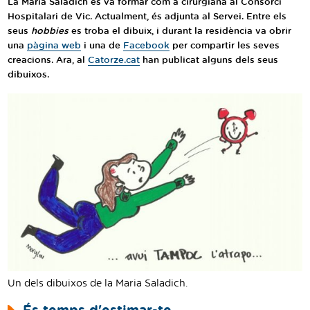
La Maria Saladich es va formar com a cirurgiana al Consorci
Traductor
Hospitalari de Vic. Actualment, és adjunta al Servei. Entre els
seus
hobbies
es troba el dibuix, i durant la residència va obrir
Segueix-nos:
una
pàgina web
i una de
Facebook
per compartir les seves
creacions. Ara, al
Catorze.cat
han publicat alguns dels seus
dibuixos.
Un dels dibuixos de la Maria Saladich.