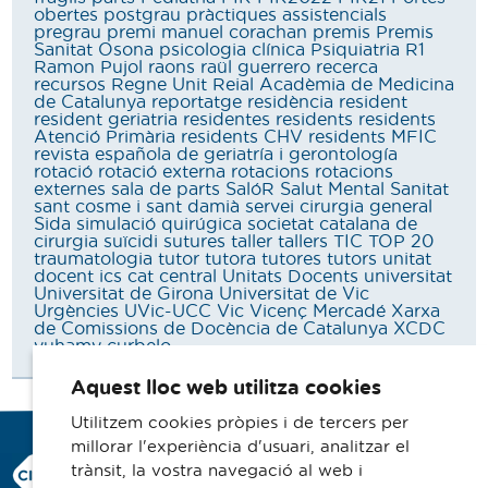
obertes
postgrau
pràctiques assistencials
pregrau
premi manuel corachan
premis
Premis
Sanitat Osona
psicologia clínica
Psiquiatria
R1
Ramon Pujol
raons
raül guerrero
recerca
recursos
Regne Unit
Reial Acadèmia de Medicina
de Catalunya
reportatge
residència
resident
resident geriatria
residentes
residents
residents
Atenció Primària
residents CHV
residents MFIC
revista española de geriatría i gerontología
rotació
rotació externa
rotacions
rotacions
externes
sala de parts
SalóR
Salut Mental
Sanitat
sant cosme i sant damià
servei cirurgia general
Sida
simulació quirúgica
societat catalana de
cirurgia
suïcidi
sutures
taller
tallers
TIC
TOP 20
traumatologia
tutor
tutora
tutores
tutors
unitat
docent ics cat central
Unitats Docents
universitat
Universitat de Girona
Universitat de Vic
Urgències
UVic-UCC
Vic
Vicenç Mercadé
Xarxa
de Comissions de Docència de Catalunya
XCDC
yuhamy curbelo
Aquest lloc web utilitza cookies
Utilitzem cookies pròpies i de tercers per
millorar l'experiència d'usuari, analitzar el
Consorci Hospitalari de Vic
trànsit, la vostra navegació al web i