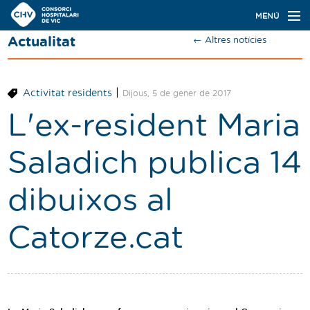
Navegació
MENÚ
principal
Actualitat
← Altres notícies
Actualitat
Coneix el Consorci
|
Activitat residents
Dijous, 5 de gener de 2017
Especialitats
L'ex-resident Maria
Oferta de places
Saladich publica 14
Ser resident
dibuixos al
Contacte
Catorze.cat
Cercador
Català
Castellano