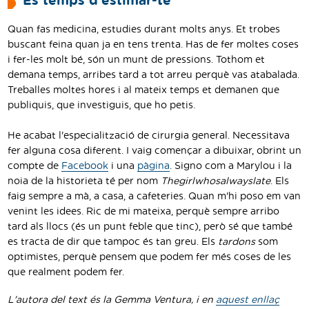
És temps d'estimar-te
Quan fas medicina, estudies durant molts anys. Et trobes
buscant feina quan ja en tens trenta. Has de fer moltes coses
i fer-les molt bé, són un munt de pressions. Tothom et
demana temps, arribes tard a tot arreu perquè vas atabalada.
Treballes moltes hores i al mateix temps et demanen que
publiquis, que investiguis, que ho petis.
He acabat l'especialització de cirurgia general. Necessitava
fer alguna cosa diferent. I vaig començar a dibuixar, obrint un
compte de
Facebook
i una
pàgina
. Signo com a Marylou i la
noia de la historieta té per nom
Thegirlwhosalwayslate
. Els
faig sempre a mà, a casa, a cafeteries. Quan m'hi poso em van
venint les idees. Ric de mi mateixa, perquè sempre arribo
tard als llocs (és un punt feble que tinc), però sé que també
es tracta de dir que tampoc és tan greu. Els
tardons
som
optimistes, perquè pensem que podem fer més coses de les
que realment podem fer.
L'autora del text és la Gemma Ventura, i en
aquest enllaç