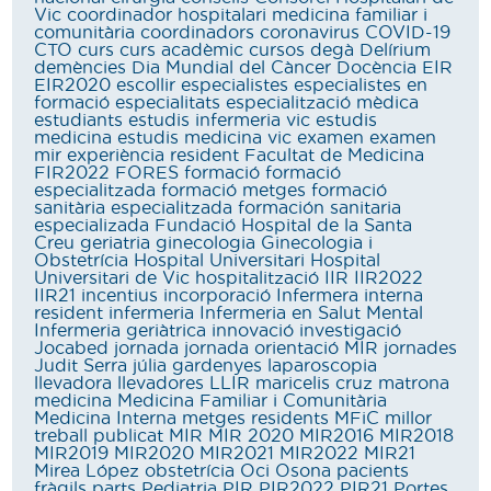
Vic
coordinador hospitalari medicina familiar i
comunitària
coordinadors
coronavirus
COVID-19
CTO
curs
curs acadèmic
cursos
degà
Delírium
demències
Dia Mundial del Càncer
Docència
EIR
EIR2020
escollir
especialistes
especialistes en
formació
especialitats
especialització mèdica
estudiants
estudis infermeria vic
estudis
medicina
estudis medicina vic
examen
examen
mir
experiència resident
Facultat de Medicina
FIR2022
FORES
formació
formació
especialitzada
formació metges
formació
sanitària especialitzada
formación sanitaria
especializada
Fundació Hospital de la Santa
Creu
geriatria
ginecologia
Ginecologia i
Obstetrícia
Hospital Universitari
Hospital
Universitari de Vic
hospitalització
IIR
IIR2022
IIR21
incentius
incorporació
Infermera interna
resident
infermeria
Infermeria en Salut Mental
Infermeria geriàtrica
innovació
investigació
Jocabed
jornada
jornada orientació MIR
jornades
Judit Serra
júlia gardenyes
laparoscopia
llevadora
llevadores
LLIR
maricelis cruz
matrona
medicina
Medicina Familiar i Comunitària
Medicina Interna
metges residents
MFiC
millor
treball publicat
MIR
MIR 2020
MIR2016
MIR2018
MIR2019
MIR2020
MIR2021
MIR2022
MIR21
Mirea López
obstetrícia
Oci
Osona
pacients
fràgils
parts
Pediatria
PIR
PIR2022
PIR21
Portes