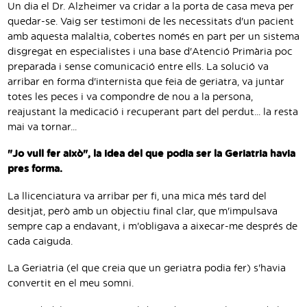
Un dia el Dr. Alzheimer va cridar a la porta de casa meva per
quedar-se. Vaig ser testimoni de les necessitats d'un pacient
amb aquesta malaltia, cobertes només en part per un sistema
disgregat en especialistes i una base d'Atenció Primària poc
preparada i sense comunicació entre ells. La solució va
arribar en forma d'internista que feia de geriatra, va juntar
totes les peces i va compondre de nou a la persona,
reajustant la medicació i recuperant part del perdut... la resta
mai va tornar...
"Jo vull fer això", la idea del que podia ser la Geriatria havia
pres forma.
La llicenciatura va arribar per fi, una mica més tard del
desitjat, però amb un objectiu final clar, que m'impulsava
sempre cap a endavant, i m'obligava a aixecar-me després de
cada caiguda.
La Geriatria (el que creia que un geriatra podia fer) s'havia
convertit en el meu somni.