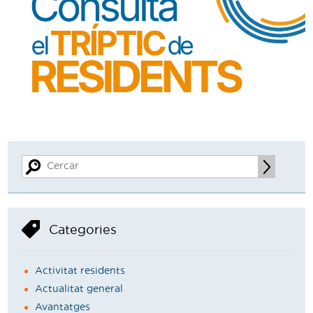
Categories
Activitat residents
Actualitat general
Avantatges