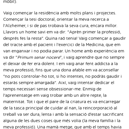
mòbil).
Vaig començar la residència amb molts plans i projectes.
Començar la tesi doctoral, orientar la meva recerca a
l'Alzheimer, i si de pas trobava la seva cura, encara millor.
Llavors un home savi em va dir: "Aprèn primer la professió,
després fes la resta". Quina raó tenia! Vaig començar a gaudir
del tracte amb el pacient i l'exercici de la Medicina, que em
van enganxar i no podia parar. Un home amb experiència em
va dir "
Primum senar nocere
", i vaig aprendre que no sempre
el deixar de fer era dolent. I em vaig anar fent addicta a la
meva professió, fins que una dona afable em va aconsellar
"no pots controlar-ho tot, si ho intentes, no podràs gaudir i
estaràs sempre amargada". Així, vaig intentar dedicar el
temps necessari sense obsessionar-me. Enmig de
l'aprenentatge em vaig trobar amb un altre repte, la
maternitat. Tot i que el pare de la criatura es va encarregar
de la tasca principal de cuidar al nan, la reincorporació al
treball va ser dura, lenta i amb la sensació d'estar sacrificant
alguna de les dues coses que més volia (la meva família i la
meva professió). Una mamà metge, que amb el temps havia