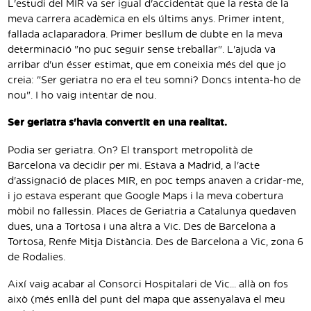
L'estudi del MIR va ser igual d'accidentat que la resta de la
meva carrera acadèmica en els últims anys. Primer intent,
fallada aclaparadora. Primer besllum de dubte en la meva
determinació "no puc seguir sense treballar". L'ajuda va
arribar d'un ésser estimat, que em coneixia més del que jo
creia: "Ser geriatra no era el teu somni? Doncs intenta-ho de
nou". I ho vaig intentar de nou.
Ser geriatra s'havia convertit en una realitat.
Podia ser geriatra. On? El transport metropolità de
Barcelona va decidir per mi. Estava a Madrid, a l'acte
d'assignació de places MIR, en poc temps anaven a cridar-me,
i jo estava esperant que Google Maps i la meva cobertura
mòbil no fallessin. Places de Geriatria a Catalunya quedaven
dues, una a Tortosa i una altra a Vic. Des de Barcelona a
Tortosa, Renfe Mitja Distància. Des de Barcelona a Vic, zona 6
de Rodalies.
Així vaig acabar al Consorci Hospitalari de Vic... allà on fos
això (més enllà del punt del mapa que assenyalava el meu