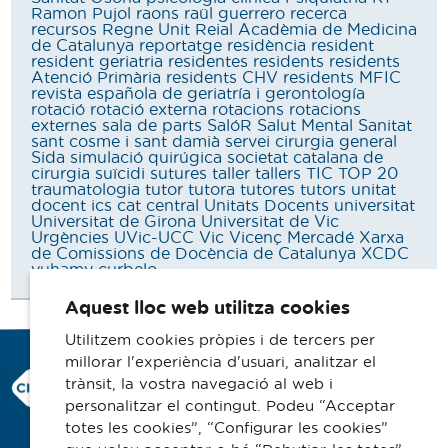
Ramon Pujol
raons
raül guerrero
recerca
recursos
Regne Unit
Reial Acadèmia de Medicina
de Catalunya
reportatge
residència
resident
resident geriatria
residentes
residents
residents
Atenció Primària
residents CHV
residents MFIC
revista española de geriatría i gerontología
rotació
rotació externa
rotacions
rotacions
externes
sala de parts
SalóR
Salut Mental
Sanitat
sant cosme i sant damià
servei cirurgia general
Sida
simulació quirúgica
societat catalana de
cirurgia
suïcidi
sutures
taller
tallers
TIC
TOP 20
traumatologia
tutor
tutora
tutores
tutors
unitat
docent ics cat central
Unitats Docents
universitat
Universitat de Girona
Universitat de Vic
Urgències
UVic-UCC
Vic
Vicenç Mercadé
Xarxa
de Comissions de Docència de Catalunya
XCDC
yuhamy curbelo
Aquest lloc web utilitza cookies
Utilitzem cookies pròpies i de tercers per
millorar l'experiència d'usuari, analitzar el
Consorci Hospitalari de Vic
trànsit, la vostra navegació al web i
Carrer Francesc Pla 'El Vigatà', 1
personalitzar el contingut. Podeu “Acceptar
08500 Vic
totes les cookies”, “Configurar les cookies”