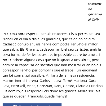
resident
de
geriatria
al CHV
P.D.: Una nota especial per als residents. Els R petits pel seu
treball en el dia a dia a les guàrdies, que és on coincidim.
Cadascú controlant els nervis com podia, fent-ho el millor
que sabia. Els R grans, cadascun amb el seu caràcter, amb la
seva forma de fer les coses... és impossible caure bé a tots, i
tots tindrem alguna cosa que no li agradi a uns altres, però
admiro la capacitat de sacrifici que han mostrat quan no els
correspon fer-ho, per complir i que el treball tiri endavant
tan bé com sigui possible. Al llarg de la meva residència:
Martín, Ingrid, Lorena, Carlos, Laura, Torné, Mariona, Cora,
Javi, Meritxell, Anna, Christian, Dani, Gerard, Claudia i Nadina.
Els admiro, els respecto i els dono les gràcies. Molta sort als
que es queden, tranquils, queda menys!