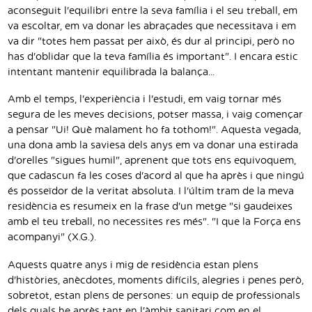
aconseguit l'equilibri entre la seva família i el seu treball, em
va escoltar, em va donar les abraçades que necessitava i em
va dir "totes hem passat per això, és dur al principi, però no
has d'oblidar que la teva família és important". I encara estic
intentant mantenir equilibrada la balança...
Amb el temps, l'experiència i l'estudi, em vaig tornar més
segura de les meves decisions, potser massa, i vaig començar
a pensar "Ui! Què malament ho fa tothom!". Aquesta vegada,
una dona amb la saviesa dels anys em va donar una estirada
d'orelles "sigues humil", aprenent que tots ens equivoquem,
que cadascun fa les coses d'acord al que ha après i que ningú
és posseïdor de la veritat absoluta. I l'últim tram de la meva
residència es resumeix en la frase d'un metge "si gaudeixes
amb el teu treball, no necessites res més". "I que la Força ens
acompanyi" (X.G.).
Aquests quatre anys i mig de residència estan plens
d'històries, anècdotes, moments difícils, alegries i penes però,
sobretot, estan plens de persones: un equip de professionals
dels quals he après tant en l'àmbit sanitari com en el