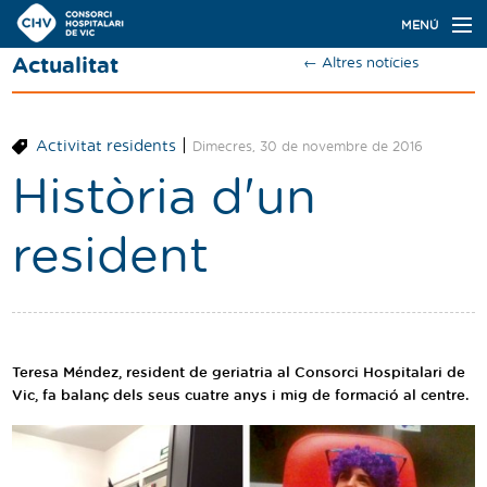
Navegació
MENÚ
principal
Actualitat
← Altres notícies
Actualitat
Coneix el Consorci
|
Activitat residents
Dimecres, 30 de novembre de 2016
Especialitats
Història d'un
Oferta de places
resident
Ser resident
Contacte
Cercador
Teresa Méndez, resident de geriatria al Consorci Hospitalari de
Vic, fa balanç dels seus cuatre anys i mig de formació al centre.
Català
Castellano