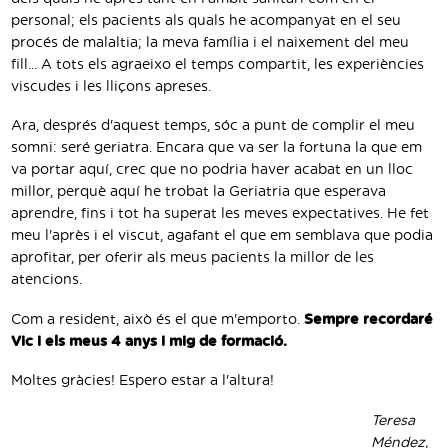
personal; els pacients als quals he acompanyat en el seu
procés de malaltia; la meva família i el naixement del meu
fill... A tots els agraeixo el temps compartit, les experiències
viscudes i les lliçons apreses.
Ara, després d'aquest temps, sóc a punt de complir el meu
somni: seré geriatra. Encara que va ser la fortuna la que em
va portar aquí, crec que no podria haver acabat en un lloc
millor, perquè aquí he trobat la Geriatria que esperava
aprendre, fins i tot ha superat les meves expectatives. He fet
meu l'après i el viscut, agafant el que em semblava que podia
aprofitar, per oferir als meus pacients la millor de les
atencions.
Com a resident, això és el que m'emporto.
Sempre recordaré
Vic i els meus 4 anys i mig de formació.
Moltes gràcies! Espero estar a l'altura!
Teresa
Méndez,