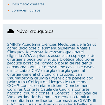
Informació d'interès
Jornades i cursos
Núvol d'etiquetes
2MIR19
Acadèmia Ciències Mèdiques de la Salut
acreditació
acte
alletament
alzheimer
Anàlisis
Clíniques
Anestèsia
Anestesiologia
aparell
digestiu
ARA
aspirants
associació espanyola de
cirurgians
beca
benvinguda
bioètica
bloc
bona
pràctica
borsa de formació
borsa de residents
carcinoma lobulillar metastàstic
cas clínic
casos
clínics
català
CHV
cirurgia
cirurgia general
cirurgia general chv
cirurgia ortopèdica i
traumatologia
cirurgia urgent
clara pañella
codi
politrauma
Col·legi de Metges de Barcelona
COMB
comiat
comiat residents
Coneixement
Congrés
Congrés Català de Cirurgia
congrés
nacional cirurgia
consells
Consorci Hospitalari de
Vic
coordinador hospitalari medicina familiar i
comunitària
coordinadors
coronavirus
COVID-19
CTO
curs
curs acadèmic
cursos
degà
Delírium