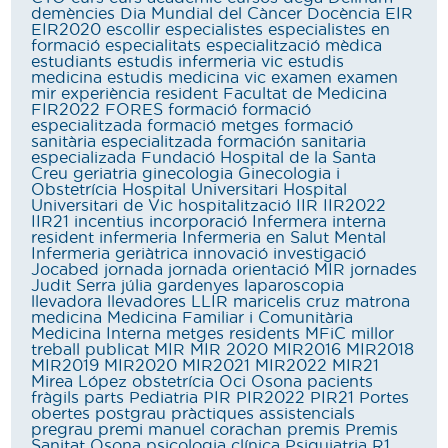
demències
Dia Mundial del Càncer
Docència
EIR
EIR2020
escollir
especialistes
especialistes en
formació
especialitats
especialització mèdica
estudiants
estudis infermeria vic
estudis
medicina
estudis medicina vic
examen
examen
mir
experiència resident
Facultat de Medicina
FIR2022
FORES
formació
formació
especialitzada
formació metges
formació
sanitària especialitzada
formación sanitaria
especializada
Fundació Hospital de la Santa
Creu
geriatria
ginecologia
Ginecologia i
Obstetrícia
Hospital Universitari
Hospital
Universitari de Vic
hospitalització
IIR
IIR2022
IIR21
incentius
incorporació
Infermera interna
resident
infermeria
Infermeria en Salut Mental
Infermeria geriàtrica
innovació
investigació
Jocabed
jornada
jornada orientació MIR
jornades
Judit Serra
júlia gardenyes
laparoscopia
llevadora
llevadores
LLIR
maricelis cruz
matrona
medicina
Medicina Familiar i Comunitària
Medicina Interna
metges residents
MFiC
millor
treball publicat
MIR
MIR 2020
MIR2016
MIR2018
MIR2019
MIR2020
MIR2021
MIR2022
MIR21
Mirea López
obstetrícia
Oci
Osona
pacients
fràgils
parts
Pediatria
PIR
PIR2022
PIR21
Portes
obertes
postgrau
pràctiques assistencials
pregrau
premi manuel corachan
premis
Premis
Sanitat Osona
psicologia clínica
Psiquiatria
R1