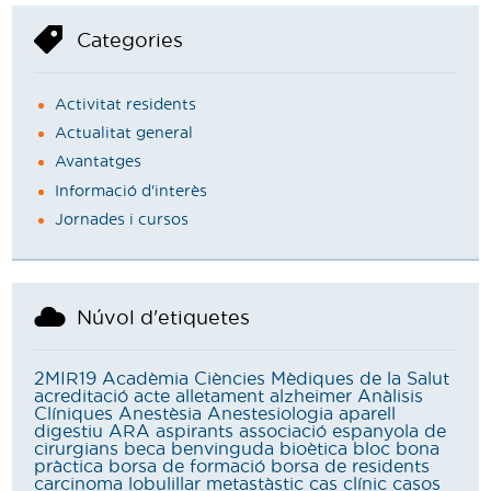
Categories
Activitat residents
Actualitat general
Avantatges
Informació d'interès
Jornades i cursos
Núvol d'etiquetes
2MIR19
Acadèmia Ciències Mèdiques de la Salut
acreditació
acte
alletament
alzheimer
Anàlisis
Clíniques
Anestèsia
Anestesiologia
aparell
digestiu
ARA
aspirants
associació espanyola de
cirurgians
beca
benvinguda
bioètica
bloc
bona
pràctica
borsa de formació
borsa de residents
carcinoma lobulillar metastàstic
cas clínic
casos