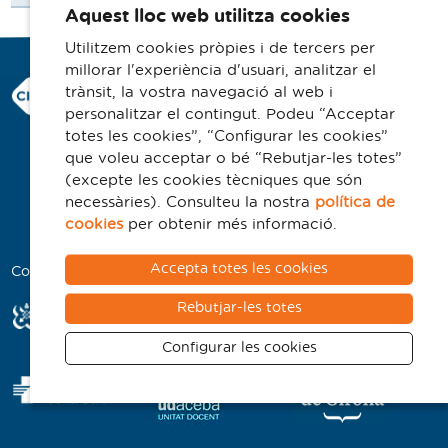
Aquest lloc web utilitza cookies
Utilitzem cookies pròpies i de tercers per
millorar l'experiència d'usuari, analitzar el
Consorci Hospitalari de Vic
trànsit, la vostra navegació al web i
Carrer Francesc Pla 'El Vigatà', 1
personalitzar el contingut. Podeu “Acceptar
08500 Vic
totes les cookies”, “Configurar les cookies”
que voleu acceptar o bé “Rebutjar-les totes”
Telèfon 93 702 77 16
(excepte les cookies tècniques que són
Contacte
necessàries). Consulteu la nostra
política de
Avís legal
cookies
per obtenir més informació.
Politica de cookies
Accepta totes les cookies
Col·laboradors
Rebutjar-les totes
Configurar les cookies