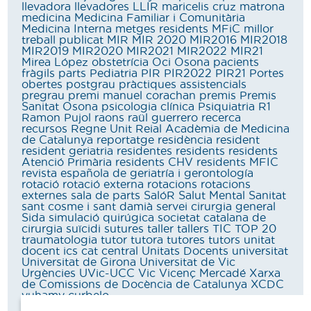
llevadora
llevadores
LLIR
maricelis cruz
matrona
medicina
Medicina Familiar i Comunitària
Medicina Interna
metges residents
MFiC
millor
treball publicat
MIR
MIR 2020
MIR2016
MIR2018
MIR2019
MIR2020
MIR2021
MIR2022
MIR21
Mirea López
obstetrícia
Oci
Osona
pacients
fràgils
parts
Pediatria
PIR
PIR2022
PIR21
Portes
obertes
postgrau
pràctiques assistencials
pregrau
premi manuel corachan
premis
Premis
Sanitat Osona
psicologia clínica
Psiquiatria
R1
Ramon Pujol
raons
raül guerrero
recerca
recursos
Regne Unit
Reial Acadèmia de Medicina
de Catalunya
reportatge
residència
resident
resident geriatria
residentes
residents
residents
Atenció Primària
residents CHV
residents MFIC
revista española de geriatría i gerontología
rotació
rotació externa
rotacions
rotacions
externes
sala de parts
SalóR
Salut Mental
Sanitat
sant cosme i sant damià
servei cirurgia general
Sida
simulació quirúgica
societat catalana de
cirurgia
suïcidi
sutures
taller
tallers
TIC
TOP 20
traumatologia
tutor
tutora
tutores
tutors
unitat
docent ics cat central
Unitats Docents
universitat
Universitat de Girona
Universitat de Vic
Urgències
UVic-UCC
Vic
Vicenç Mercadé
Xarxa
de Comissions de Docència de Catalunya
XCDC
yuhamy curbelo