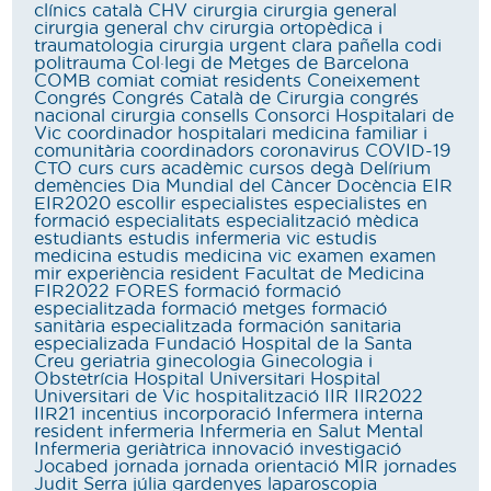
clínics
català
CHV
cirurgia
cirurgia general
cirurgia general chv
cirurgia ortopèdica i
traumatologia
cirurgia urgent
clara pañella
codi
politrauma
Col·legi de Metges de Barcelona
COMB
comiat
comiat residents
Coneixement
Congrés
Congrés Català de Cirurgia
congrés
nacional cirurgia
consells
Consorci Hospitalari de
Vic
coordinador hospitalari medicina familiar i
comunitària
coordinadors
coronavirus
COVID-19
CTO
curs
curs acadèmic
cursos
degà
Delírium
demències
Dia Mundial del Càncer
Docència
EIR
EIR2020
escollir
especialistes
especialistes en
formació
especialitats
especialització mèdica
estudiants
estudis infermeria vic
estudis
medicina
estudis medicina vic
examen
examen
mir
experiència resident
Facultat de Medicina
FIR2022
FORES
formació
formació
especialitzada
formació metges
formació
sanitària especialitzada
formación sanitaria
especializada
Fundació Hospital de la Santa
Creu
geriatria
ginecologia
Ginecologia i
Obstetrícia
Hospital Universitari
Hospital
Universitari de Vic
hospitalització
IIR
IIR2022
IIR21
incentius
incorporació
Infermera interna
resident
infermeria
Infermeria en Salut Mental
Infermeria geriàtrica
innovació
investigació
Jocabed
jornada
jornada orientació MIR
jornades
Judit Serra
júlia gardenyes
laparoscopia