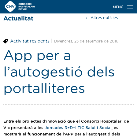
Navegació
MENÚ
principal
Actualitat
← Altres notícies
Actualitat
Coneix el Consorci
|
Activitat residents
Divendres, 23 de setembre de 2016
Especialitats
App per a
Oferta de places
l’autogestió dels
Ser resident
portalliteres
Contacte
Cercador
Entre els projectes d'innovació que el Consorci Hospitalari de
Català
Castellano
Vic presentarà a les
Jornades R+D+I TIC Salut i Social
, es
mostrarà el funcionament de l'APP per a l'autogestió dels