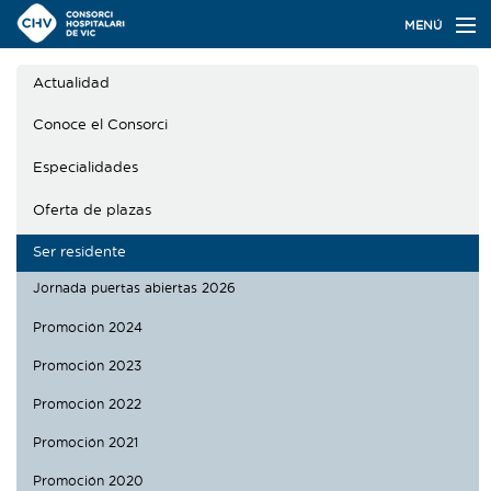
Navegación
MENÚ
principal
Actualidad
Actualidad
Conoce el Consorci
Conoce el Consorci
Especialidades
Especialidades
Oferta de plazas
Oferta de plazas
Ser residente
Ser residente
Jornada puertas abiertas 2026
Contacto
Promoción 2024
Promoción 2023
Buscador
Promoción 2022
Promoción 2021
Català
Castellano
Promoción 2020