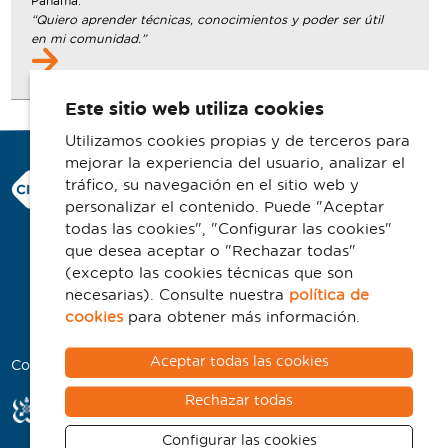
Panamá.
“Quiero aprender técnicas, conocimientos y poder ser útil
en mi comunidad.”
Este sitio web utiliza cookies
Utilizamos cookies propias y de terceros para
mejorar la experiencia del usuario, analizar el
Consorci Hospitalari de Vic
tráfico, su navegación en el sitio web y
Carrer Francesc Pla 'El Vigatà', 1
personalizar el contenido. Puede "Aceptar
08500 Vic
todas las cookies", "Configurar las cookies"
que desea aceptar o "Rechazar todas"
Telefono 93 702 77 16
(excepto las cookies técnicas que son
Contacto
necesarias). Consulte nuestra
política de
Aviso legal
cookies
para obtener más información.
Política de cookies
Aceptar todas las cookies
Colaboradores
Rechazar todas
Configurar las cookies