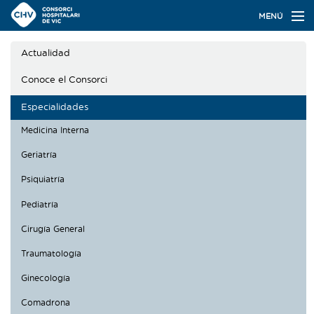
Navegación
MENÚ
principal
Actualidad
Actualidad
Conoce el Consorci
Conoce el Consorci
Especialidades
Especialidades
Medicina Interna
Oferta de plazas
Geriatría
Ser residente
Psiquiatría
Contacto
Pediatría
Cirugía General
Buscador
Traumatología
Ginecología
Català
Castellano
Comadrona