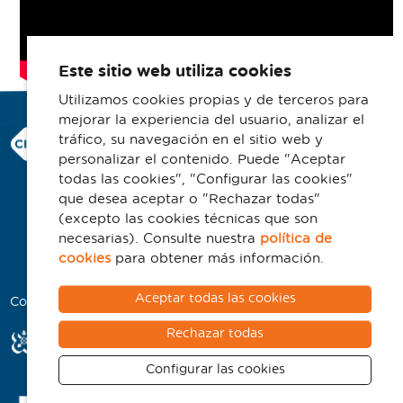
Este sitio web utiliza cookies
Utilizamos cookies propias y de terceros para
mejorar la experiencia del usuario, analizar el
Consorci Hospitalari de Vic
tráfico, su navegación en el sitio web y
Carrer Francesc Pla 'El Vigatà', 1
personalizar el contenido. Puede "Aceptar
08500 Vic
todas las cookies", "Configurar las cookies"
que desea aceptar o "Rechazar todas"
Telefono 93 702 77 16
(excepto las cookies técnicas que son
Contacto
necesarias). Consulte nuestra
política de
Aviso legal
cookies
para obtener más información.
Política de cookies
Aceptar todas las cookies
Colaboradores
Rechazar todas
Configurar las cookies