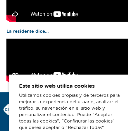
La residente dice…
Este sitio web utiliza cookies
Utilizamos cookies propias y de terceros para
mejorar la experiencia del usuario, analizar el
Consorci Hospitalari de Vic
tráfico, su navegación en el sitio web y
Carrer Francesc Pla 'El Vigatà', 1
personalizar el contenido. Puede "Aceptar
08500 Vic
todas las cookies", "Configurar las cookies"
que desea aceptar o "Rechazar todas"
Telefono 93 702 77 16