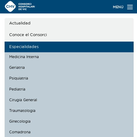
Navegación
MENÚ
principal
Actualidad
Actualidad
Conoce el Consorci
Conoce el Consorci
Especialidades
Especialidades
Medicina Interna
Oferta de plazas
Geriatría
Ser residente
Psiquiatría
Contacto
Pediatría
Cirugía General
Buscador
Traumatología
Ginecología
Català
Castellano
Comadrona