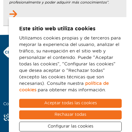
profesionalmente y poder adquirir más conocimientos”.
Este sitio web utiliza cookies
Utilizamos cookies propias y de terceros para
mejorar la experiencia del usuario, analizar el
Consorci Hospitalari de Vic
tráfico, su navegación en el sitio web y
Carrer Francesc Pla 'El Vigatà', 1
personalizar el contenido. Puede "Aceptar
08500 Vic
todas las cookies", "Configurar las cookies"
que desea aceptar o "Rechazar todas"
Telefono 93 702 77 16
(excepto las cookies técnicas que son
Contacto
necesarias). Consulte nuestra
política de
Aviso legal
cookies
para obtener más información.
Política de cookies
Aceptar todas las cookies
Colaboradores
Rechazar todas
Configurar las cookies