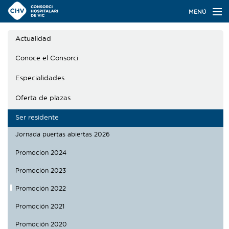
Navegación
MENÚ
principal
Actualidad
Actualidad
Conoce el Consorci
Conoce el Consorci
Especialidades
Especialidades
Oferta de plazas
Oferta de plazas
Ser residente
Ser residente
Jornada puertas abiertas 2026
Contacto
Promoción 2024
Promoción 2023
Buscador
Promoción 2022
Promoción 2021
Català
Castellano
Promoción 2020