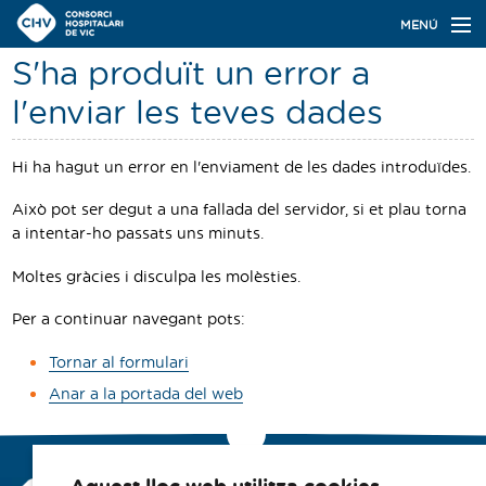
Navegació
MENÚ
principal
S'ha produït un error a
Actualitat
l'enviar les teves dades
Coneix el Consorci
Hi ha hagut un error en l'enviament de les dades introduïdes.
Especialitats
Això pot ser degut a una fallada del servidor, si et plau torna
Oferta de places
a intentar-ho passats uns minuts.
Ser resident
Moltes gràcies i disculpa les molèsties.
Contacte
Per a continuar navegant pots:
Tornar al formulari
Cercador
Anar a la portada del web
Navegació
Català
Castellano
secundària