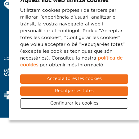
Aquest lloc web utilitza cookies
Consorci Hospitalari de Vic
Traductor
Carrer Francesc Pla 'El Vigatà', 1
Utilitzem cookies pròpies i de tercers per
08500 Vic
Segueix-nos:
millorar l'experiència d'usuari, analitzar el
Telèfon 93 702 77 16
trànsit, la vostra navegació al web i
personalitzar el contingut. Podeu “Acceptar
Contacte
totes les cookies”, “Configurar les cookies”
Avís legal
que voleu acceptar o bé “Rebutjar-les totes”
Politica de cookies
(excepte les cookies tècniques que són
necessàries). Consulteu la nostra
política de
Col·laboradors
cookies
per obtenir més informació.
Accepta totes les cookies
Rebutjar-les totes
Configurar les cookies