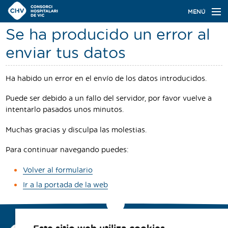
Navegación
MENÚ
principal
Se ha producido un error al
Actualidad
enviar tus datos
Conoce el Consorci
Ha habido un error en el envío de los datos introducidos.
Especialidades
Puede ser debido a un fallo del servidor, por favor vuelve a
Oferta de plazas
intentarlo pasados unos minutos.
Ser residente
Muchas gracias y disculpa las molestias.
Contacto
Para continuar navegando puedes:
Volver al formulario
Buscador
Ir a la portada de la web
Navegación
Català
Castellano
secundaria