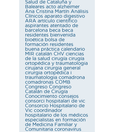
Salud de Cataluña y
Baleares
acto
alzheimer
Ana Cristina Martín
Análisis
Clínicos
aparato digestivo
ARA
artículo científico
aspirantes
atentado de
barcelona
beca
beca
residentes
bienvenida
bioética
bolsa de
formación residentes
buena práctica
calendario
MIR
catalán
CHV
ciencias
de la salud
cirugía
cirugía
ortopédica y traumatologia
cirujana
cirurgia general
cirurgia ortopédica i
traumatologia
comadrona
comadronas
COMB
Congreso
Congreso
Catalán de Cirugía
Conocimiento
consejos
consorci hospitalari de vic
Consorcio Hospitalario de
Vic
coordinador
hospitalario de los médicos
especialistas en formación
de Medicina Familiar y
Comunitaria
coronavirus