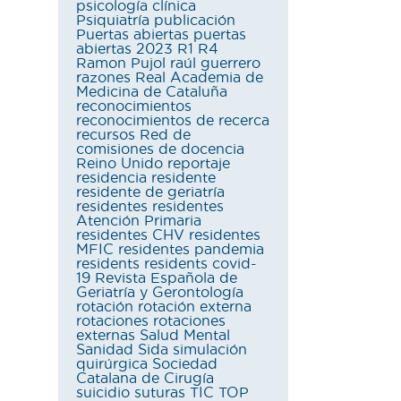
psicología clínica
Psiquiatría
publicación
Puertas abiertas
puertas
abiertas 2023
R1
R4
Ramon Pujol
raúl guerrero
razones
Real Academia de
Medicina de Cataluña
reconocimientos
reconocimientos de recerca
recursos
Red de
comisiones de docencia
Reino Unido
reportaje
residencia
residente
residente de geriatría
residentes
residentes
Atención Primaria
residentes CHV
residentes
MFIC
residentes pandemia
residents
residents covid-
19
Revista Española de
Geriatría y Gerontología
rotación
rotación externa
rotaciones
rotaciones
externas
Salud Mental
Sanidad
Sida
simulación
quirúrgica
Sociedad
Catalana de Cirugía
suicidio
suturas
TIC
TOP