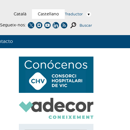
Català
Castellano
Traductor
Segueix-nos:
Buscar
tacto