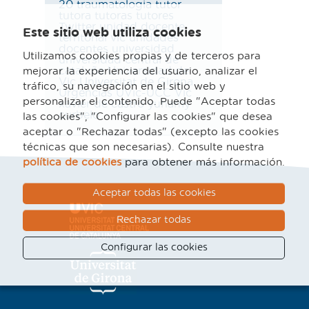
20
traumatologia
tutor
tutora
tutoras
tutores
Twitter
unidad docente
Este sitio web utiliza cookies
territorial vic
unidades
docentes
universidad
Utilizamos cookies propias y de terceros para
universidad central de
cataluña
Universidad de
mejorar la experiencia del usuario, analizar el
Vic
Universitat de Girona
tráfico, su navegación en el sitio web y
Urgencias
UVic-UCC
Vic
personalizar el contenido. Puede "Aceptar todas
xavier de castro
yuhamy
curbelo
las cookies", "Configurar las cookies" que desea
aceptar o "Rechazar todas" (excepto las cookies
técnicas que son necesarias). Consulte nuestra
política de cookies
para obtener más información.
Aceptar todas las cookies
Rechazar todas
Configurar las cookies