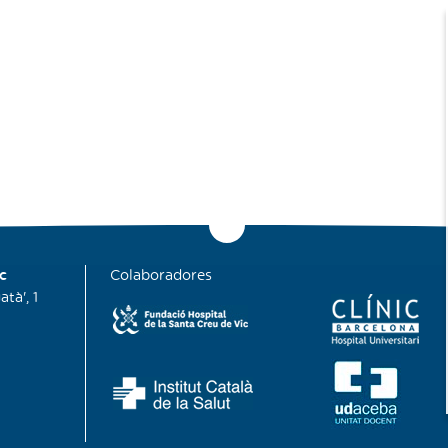
c
Colaboradores
tà', 1