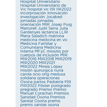
Hospital Universitario
Hospital Universitario de
Vic
hospital vic
IIR
IIR2022
incorproación
innovación
investigación
Jocabed
jornadas
jornadas
orientación MIR
Josep Puig
Martorell
Judit Serra
Julia
Gardenyes
lactancia
LLIR
Maria Saladich
matrona
medicina
medicina en vic
Medicina Familiar y
Comunitaria
Medicina
Interna
MFyC
miositis por
cuerpos de inclusión
MIR
MIR2016
MIR2018
MIR2019
MIR2020
MIR2021
MIR2022
Mireia López
misión quirurgica
nuria
carola
ocio
ong medusa
solidaria
operaciones
Osona
partos
Pediatría
PIR
PIR2022
Póster
postgrado
pregrado
Premio
Premio
Manuel Corachan
Premios
Sanidad Osona
Premios
Sanitat Osona
premis
premis sanitat osona