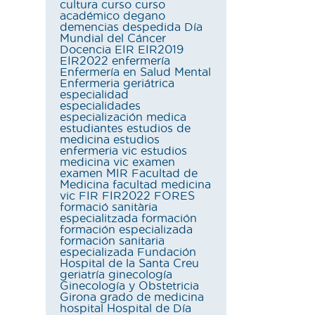
cultura
curso
curso
académico
degano
demencias
despedida
Día
Mundial del Cáncer
Docencia
EIR
EIR2019
EIR2022
enfermería
Enfermería en Salud Mental
Enfermeria geriátrica
especialidad
especialidades
especialización medica
estudiantes
estudios de
medicina
estudios
enfermeria vic
estudios
medicina vic
examen
examen MIR
Facultad de
Medicina
facultad medicina
vic
FIR
FIR2022
FORES
formació sanitària
especialitzada
formación
formación especializada
formación sanitaria
especializada
Fundación
Hospital de la Santa Creu
geriatría
ginecología
Ginecología y Obstetricia
Girona
grado de medicina
hospital
Hospital de Día