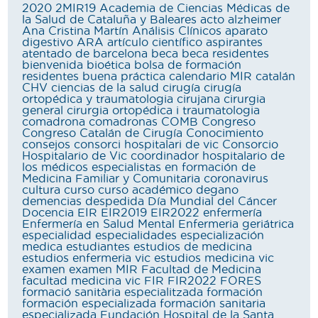
2020
2MIR19
Academia de Ciencias Médicas de
la Salud de Cataluña y Baleares
acto
alzheimer
Ana Cristina Martín
Análisis Clínicos
aparato
digestivo
ARA
artículo científico
aspirantes
atentado de barcelona
beca
beca residentes
bienvenida
bioética
bolsa de formación
residentes
buena práctica
calendario MIR
catalán
CHV
ciencias de la salud
cirugía
cirugía
ortopédica y traumatologia
cirujana
cirurgia
general
cirurgia ortopédica i traumatologia
comadrona
comadronas
COMB
Congreso
Congreso Catalán de Cirugía
Conocimiento
consejos
consorci hospitalari de vic
Consorcio
Hospitalario de Vic
coordinador hospitalario de
los médicos especialistas en formación de
Medicina Familiar y Comunitaria
coronavirus
cultura
curso
curso académico
degano
demencias
despedida
Día Mundial del Cáncer
Docencia
EIR
EIR2019
EIR2022
enfermería
Enfermería en Salud Mental
Enfermeria geriátrica
especialidad
especialidades
especialización
medica
estudiantes
estudios de medicina
estudios enfermeria vic
estudios medicina vic
examen
examen MIR
Facultad de Medicina
facultad medicina vic
FIR
FIR2022
FORES
formació sanitària especialitzada
formación
formación especializada
formación sanitaria
especializada
Fundación Hospital de la Santa