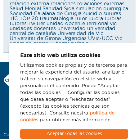
rotación externa
rotaciones
rotaciones externas
Salud Mental
Sanidad
Sida
simulación quirúrgica
Sociedad Catalana de Cirugía
suicidio
suturas
TIC
TOP 20
traumatologia
tutor
tutora
tutoras
tutores
Twitter
unidad docente territorial vic
unidades docentes
universidad
universidad
central de cataluña
Universidad de Vic
Universitat de Girona
Urgencias
UVic-UCC
Vic
xavier de castro
yuhamy curbelo
Este sitio web utiliza cookies
Utilizamos cookies propias y de terceros para
mejorar la experiencia del usuario, analizar el
Consorci Hospitalari de Vic
tráfico, su navegación en el sitio web y
Carrer Francesc Pla 'El Vigatà', 1
personalizar el contenido. Puede "Aceptar
08500 Vic
todas las cookies", "Configurar las cookies"
que desea aceptar o "Rechazar todas"
Telefono 93 702 77 16
(excepto las cookies técnicas que son
Contacto
necesarias). Consulte nuestra
política de
Aviso legal
cookies
para obtener más información.
Política de cookies
Aceptar todas las cookies
Colaboradores