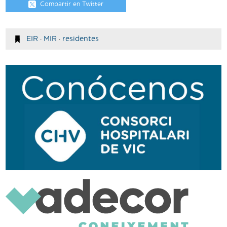
Compartir en Twitter
EIR
·
MIR
·
residentes