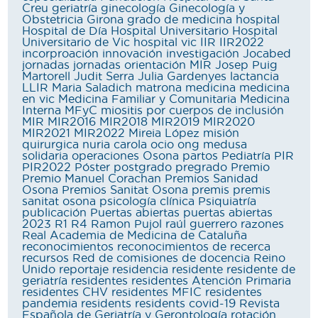
Creu
geriatría
ginecología
Ginecología y
Obstetricia
Girona
grado de medicina
hospital
Hospital de Día
Hospital Universitario
Hospital
Universitario de Vic
hospital vic
IIR
IIR2022
incorproación
innovación
investigación
Jocabed
jornadas
jornadas orientación MIR
Josep Puig
Martorell
Judit Serra
Julia Gardenyes
lactancia
LLIR
Maria Saladich
matrona
medicina
medicina
en vic
Medicina Familiar y Comunitaria
Medicina
Interna
MFyC
miositis por cuerpos de inclusión
MIR
MIR2016
MIR2018
MIR2019
MIR2020
MIR2021
MIR2022
Mireia López
misión
quirurgica
nuria carola
ocio
ong medusa
solidaria
operaciones
Osona
partos
Pediatría
PIR
PIR2022
Póster
postgrado
pregrado
Premio
Premio Manuel Corachan
Premios Sanidad
Osona
Premios Sanitat Osona
premis
premis
sanitat osona
psicología clínica
Psiquiatría
publicación
Puertas abiertas
puertas abiertas
2023
R1
R4
Ramon Pujol
raúl guerrero
razones
Real Academia de Medicina de Cataluña
reconocimientos
reconocimientos de recerca
recursos
Red de comisiones de docencia
Reino
Unido
reportaje
residencia
residente
residente de
geriatría
residentes
residentes Atención Primaria
residentes CHV
residentes MFIC
residentes
pandemia
residents
residents covid-19
Revista
Española de Geriatría y Gerontología
rotación