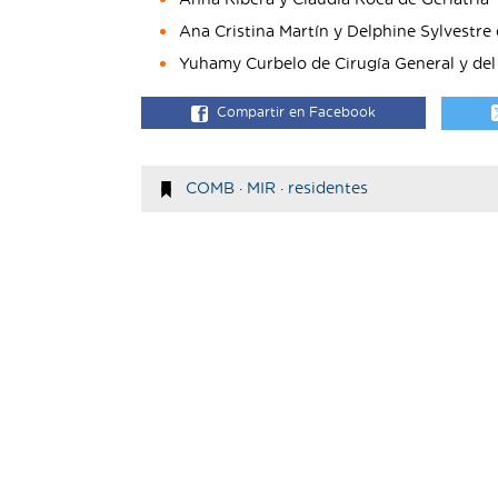
Anna Ribera y Clàudia Roca de Geriatría
Ana Cristina Martín y Delphine Sylvestre 
Yuhamy Curbelo de Cirugía General y del
Compartir en Facebook
COMB
·
MIR
·
residentes