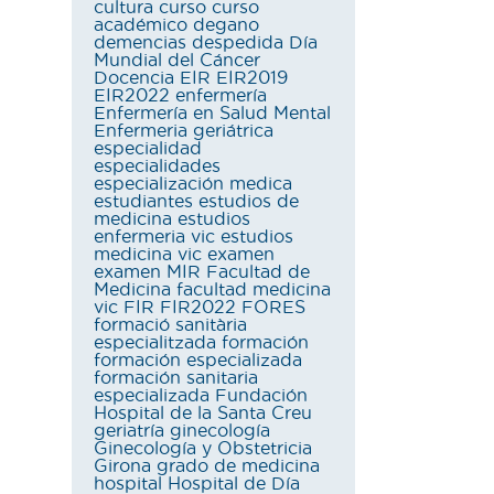
cultura
curso
curso
académico
degano
demencias
despedida
Día
Mundial del Cáncer
Docencia
EIR
EIR2019
EIR2022
enfermería
Enfermería en Salud Mental
Enfermeria geriátrica
especialidad
especialidades
especialización medica
estudiantes
estudios de
medicina
estudios
enfermeria vic
estudios
medicina vic
examen
examen MIR
Facultad de
Medicina
facultad medicina
vic
FIR
FIR2022
FORES
formació sanitària
especialitzada
formación
formación especializada
formación sanitaria
especializada
Fundación
Hospital de la Santa Creu
geriatría
ginecología
Ginecología y Obstetricia
Girona
grado de medicina
hospital
Hospital de Día