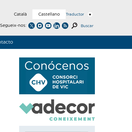
Català
Castellano
Traductor
Segueix-nos:
Buscar
tacto