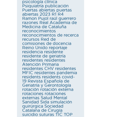
psicología clínica
Psiquiatría
publicación
Puertas abiertas
puertas
abiertas 2023
R1
R4
Ramon Pujol
raúl guerrero
razones
Real Academia de
Medicina de Cataluña
reconocimientos
reconocimientos de recerca
recursos
Red de
comisiones de docencia
Reino Unido
reportaje
residencia
residente
residente de geriatría
residentes
residentes
Atención Primaria
residentes CHV
residentes
MFIC
residentes pandemia
residents
residents covid-
19
Revista Española de
Geriatría y Gerontología
rotación
rotación externa
rotaciones
rotaciones
externas
Salud Mental
Sanidad
Sida
simulación
quirúrgica
Sociedad
Catalana de Cirugía
suicidio
suturas
TIC
TOP