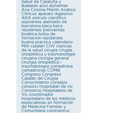
Salud de Cataluña y
Baleares
acto
alzheimer
Ana Cristina Martín
Análisis
Clínicos
aparato digestivo
ARA
artículo científico
aspirantes
atentado de
barcelona
beca
beca
residentes
bienvenida
bioética
bolsa de
formación residentes
buena práctica
calendario
MIR
catalán
CHV
ciencias
de la salud
cirugía
cirugía
ortopédica y traumatologia
cirujana
cirurgia general
cirurgia ortopédica i
traumatologia
comadrona
comadronas
COMB
Congreso
Congreso
Catalán de Cirugía
Conocimiento
consejos
consorci hospitalari de vic
Consorcio Hospitalario de
Vic
coordinador
hospitalario de los médicos
especialistas en formación
de Medicina Familiar y
Comunitaria
coronavirus