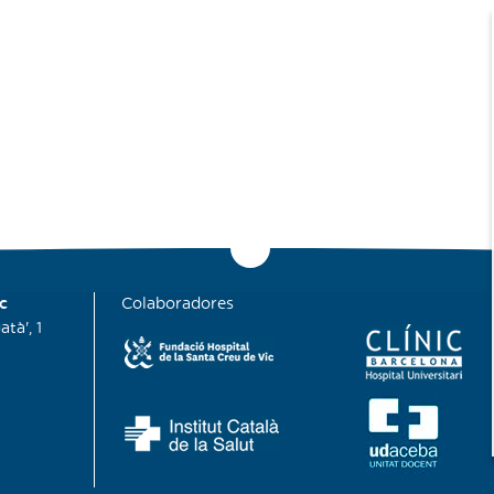
c
Colaboradores
tà', 1