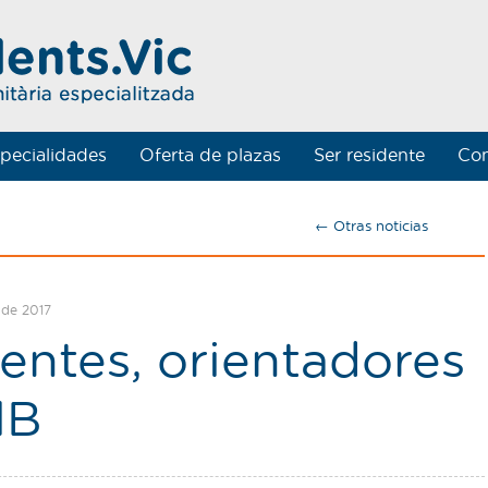
pecialidades
Oferta de plazas
Ser residente
Con
← Otras noticias
 de 2017
entes, orientadores
MB