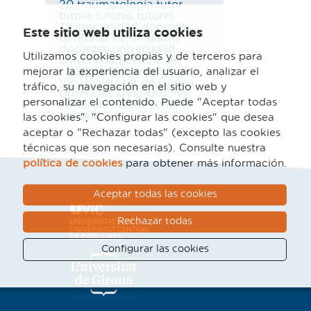
20
traumatologia
tutor
tutora
tutoras
tutores
Twitter
unidad docente
Este sitio web utiliza cookies
territorial vic
unidades
docentes
universidad
Utilizamos cookies propias y de terceros para
universidad central de
cataluña
Universidad de
mejorar la experiencia del usuario, analizar el
Vic
Universitat de Girona
tráfico, su navegación en el sitio web y
Urgencias
UVic-UCC
Vic
personalizar el contenido. Puede "Aceptar todas
xavier de castro
yuhamy
curbelo
las cookies", "Configurar las cookies" que desea
aceptar o "Rechazar todas" (excepto las cookies
técnicas que son necesarias). Consulte nuestra
política de cookies
para obtener más información.
Aceptar todas las cookies
Rechazar todas
Configurar las cookies