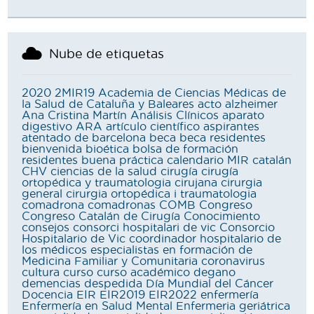
Nube de etiquetas
2020
2MIR19
Academia de Ciencias Médicas de
la Salud de Cataluña y Baleares
acto
alzheimer
Ana Cristina Martín
Análisis Clínicos
aparato
digestivo
ARA
artículo científico
aspirantes
atentado de barcelona
beca
beca residentes
bienvenida
bioética
bolsa de formación
residentes
buena práctica
calendario MIR
catalán
CHV
ciencias de la salud
cirugía
cirugía
ortopédica y traumatologia
cirujana
cirurgia
general
cirurgia ortopédica i traumatologia
comadrona
comadronas
COMB
Congreso
Congreso Catalán de Cirugía
Conocimiento
consejos
consorci hospitalari de vic
Consorcio
Hospitalario de Vic
coordinador hospitalario de
los médicos especialistas en formación de
Medicina Familiar y Comunitaria
coronavirus
cultura
curso
curso académico
degano
demencias
despedida
Día Mundial del Cáncer
Docencia
EIR
EIR2019
EIR2022
enfermería
Enfermería en Salud Mental
Enfermeria geriátrica