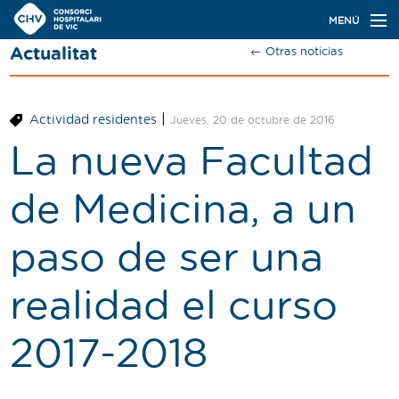
Navegación
MENÚ
principal
Actualitat
← Otras noticias
Actualidad
Conoce el Consorci
|
Actividad residentes
Jueves, 20 de octubre de 2016
Especialidades
La nueva Facultad
Oferta de plazas
de Medicina, a un
Ser residente
paso de ser una
Contacto
realidad el curso
Buscador
2017-2018
Català
Castellano