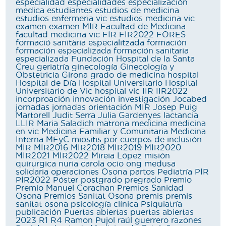
especialidad
especialidades
especialización
medica
estudiantes
estudios de medicina
estudios enfermeria vic
estudios medicina vic
examen
examen MIR
Facultad de Medicina
facultad medicina vic
FIR
FIR2022
FORES
formació sanitària especialitzada
formación
formación especializada
formación sanitaria
especializada
Fundación Hospital de la Santa
Creu
geriatría
ginecología
Ginecología y
Obstetricia
Girona
grado de medicina
hospital
Hospital de Día
Hospital Universitario
Hospital
Universitario de Vic
hospital vic
IIR
IIR2022
incorproación
innovación
investigación
Jocabed
jornadas
jornadas orientación MIR
Josep Puig
Martorell
Judit Serra
Julia Gardenyes
lactancia
LLIR
Maria Saladich
matrona
medicina
medicina
en vic
Medicina Familiar y Comunitaria
Medicina
Interna
MFyC
miositis por cuerpos de inclusión
MIR
MIR2016
MIR2018
MIR2019
MIR2020
MIR2021
MIR2022
Mireia López
misión
quirurgica
nuria carola
ocio
ong medusa
solidaria
operaciones
Osona
partos
Pediatría
PIR
PIR2022
Póster
postgrado
pregrado
Premio
Premio Manuel Corachan
Premios Sanidad
Osona
Premios Sanitat Osona
premis
premis
sanitat osona
psicología clínica
Psiquiatría
publicación
Puertas abiertas
puertas abiertas
2023
R1
R4
Ramon Pujol
raúl guerrero
razones