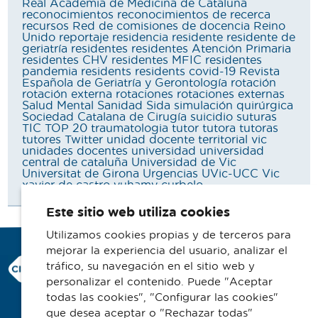
Real Academia de Medicina de Cataluña
reconocimientos
reconocimientos de recerca
recursos
Red de comisiones de docencia
Reino
Unido
reportaje
residencia
residente
residente de
geriatría
residentes
residentes Atención Primaria
residentes CHV
residentes MFIC
residentes
pandemia
residents
residents covid-19
Revista
Española de Geriatría y Gerontología
rotación
rotación externa
rotaciones
rotaciones externas
Salud Mental
Sanidad
Sida
simulación quirúrgica
Sociedad Catalana de Cirugía
suicidio
suturas
TIC
TOP 20
traumatologia
tutor
tutora
tutoras
tutores
Twitter
unidad docente territorial vic
unidades docentes
universidad
universidad
central de cataluña
Universidad de Vic
Universitat de Girona
Urgencias
UVic-UCC
Vic
xavier de castro
yuhamy curbelo
Este sitio web utiliza cookies
Utilizamos cookies propias y de terceros para
mejorar la experiencia del usuario, analizar el
Consorci Hospitalari de Vic
tráfico, su navegación en el sitio web y
Carrer Francesc Pla 'El Vigatà', 1
personalizar el contenido. Puede "Aceptar
08500 Vic
todas las cookies", "Configurar las cookies"
que desea aceptar o "Rechazar todas"
Telefono 93 702 77 16