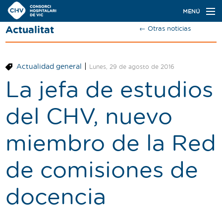
Navegación
MENÚ
principal
Actualitat
← Otras noticias
Actualidad
Conoce el Consorci
|
Actualidad general
Lunes, 29 de agosto de 2016
Especialidades
La jefa de estudios
Oferta de plazas
del CHV, nuevo
Ser residente
miembro de la Red
Contacto
de comisiones de
Buscador
docencia
Català
Castellano