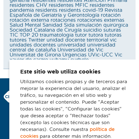
geriatría
residentes
residentes Atención Primaria
residentes CHV
residentes MFIC
residentes
pandemia
residents
residents covid-19
Revista
Española de Geriatría y Gerontología
rotación
rotación externa
rotaciones
rotaciones externas
Salud Mental
Sanidad
Sida
simulación quirúrgica
Sociedad Catalana de Cirugía
suicidio
suturas
TIC
TOP 20
traumatologia
tutor
tutora
tutoras
tutores
Twitter
unidad docente territorial vic
unidades docentes
universidad
universidad
central de cataluña
Universidad de Vic
Universitat de Girona
Urgencias
UVic-UCC
Vic
xavier de castro
yuhamy curbelo
Este sitio web utiliza cookies
Utilizamos cookies propias y de terceros para
mejorar la experiencia del usuario, analizar el
Consorci Hospitalari de Vic
tráfico, su navegación en el sitio web y
Carrer Francesc Pla 'El Vigatà', 1
personalizar el contenido. Puede "Aceptar
08500 Vic
todas las cookies", "Configurar las cookies"
que desea aceptar o "Rechazar todas"
Telefono 93 702 77 16
(excepto las cookies técnicas que son
Contacto
necesarias). Consulte nuestra
política de
Aviso legal
cookies
para obtener más información.