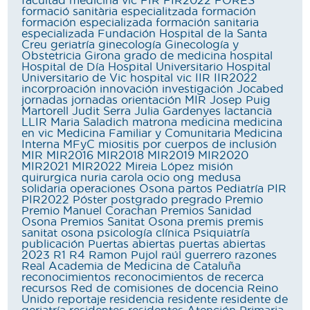
facultad medicina vic
FIR
FIR2022
FORES
formació sanitària especialitzada
formación
formación especializada
formación sanitaria
especializada
Fundación Hospital de la Santa
Creu
geriatría
ginecología
Ginecología y
Obstetricia
Girona
grado de medicina
hospital
Hospital de Día
Hospital Universitario
Hospital
Universitario de Vic
hospital vic
IIR
IIR2022
incorproación
innovación
investigación
Jocabed
jornadas
jornadas orientación MIR
Josep Puig
Martorell
Judit Serra
Julia Gardenyes
lactancia
LLIR
Maria Saladich
matrona
medicina
medicina
en vic
Medicina Familiar y Comunitaria
Medicina
Interna
MFyC
miositis por cuerpos de inclusión
MIR
MIR2016
MIR2018
MIR2019
MIR2020
MIR2021
MIR2022
Mireia López
misión
quirurgica
nuria carola
ocio
ong medusa
solidaria
operaciones
Osona
partos
Pediatría
PIR
PIR2022
Póster
postgrado
pregrado
Premio
Premio Manuel Corachan
Premios Sanidad
Osona
Premios Sanitat Osona
premis
premis
sanitat osona
psicología clínica
Psiquiatría
publicación
Puertas abiertas
puertas abiertas
2023
R1
R4
Ramon Pujol
raúl guerrero
razones
Real Academia de Medicina de Cataluña
reconocimientos
reconocimientos de recerca
recursos
Red de comisiones de docencia
Reino
Unido
reportaje
residencia
residente
residente de