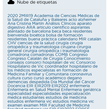
Nube de etiquetas
2020
2MIR19
Academia de Ciencias Médicas de
la Salud de Cataluña y Baleares
acto
alzheimer
Ana Cristina Martín
Análisis Clínicos
aparato
digestivo
ARA
artículo científico
aspirantes
atentado de barcelona
beca
beca residentes
bienvenida
bioética
bolsa de formación
residentes
buena práctica
calendario MIR
catalán
CHV
ciencias de la salud
cirugía
cirugía
ortopédica y traumatologia
cirujana
cirurgia
general
cirurgia ortopédica i traumatologia
comadrona
comadronas
COMB
Congreso
Congreso Catalán de Cirugía
Conocimiento
consejos
consorci hospitalari de vic
Consorcio
Hospitalario de Vic
coordinador hospitalario de
los médicos especialistas en formación de
Medicina Familiar y Comunitaria
coronavirus
cultura
curso
curso académico
degano
demencias
despedida
Día Mundial del Cáncer
Docencia
EIR
EIR2019
EIR2022
enfermería
Enfermería en Salud Mental
Enfermeria geriátrica
especialidad
especialidades
especialización
medica
estudiantes
estudios de medicina
estudios enfermeria vic
estudios medicina vic
examen
examen MIR
Facultad de Medicina