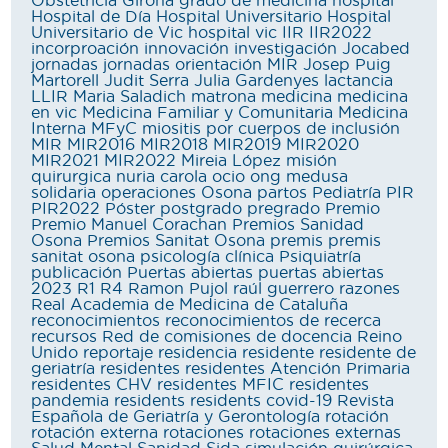
Obstetricia
Girona
grado de medicina
hospital
Hospital de Día
Hospital Universitario
Hospital
Universitario de Vic
hospital vic
IIR
IIR2022
incorproación
innovación
investigación
Jocabed
jornadas
jornadas orientación MIR
Josep Puig
Martorell
Judit Serra
Julia Gardenyes
lactancia
LLIR
Maria Saladich
matrona
medicina
medicina
en vic
Medicina Familiar y Comunitaria
Medicina
Interna
MFyC
miositis por cuerpos de inclusión
MIR
MIR2016
MIR2018
MIR2019
MIR2020
MIR2021
MIR2022
Mireia López
misión
quirurgica
nuria carola
ocio
ong medusa
solidaria
operaciones
Osona
partos
Pediatría
PIR
PIR2022
Póster
postgrado
pregrado
Premio
Premio Manuel Corachan
Premios Sanidad
Osona
Premios Sanitat Osona
premis
premis
sanitat osona
psicología clínica
Psiquiatría
publicación
Puertas abiertas
puertas abiertas
2023
R1
R4
Ramon Pujol
raúl guerrero
razones
Real Academia de Medicina de Cataluña
reconocimientos
reconocimientos de recerca
recursos
Red de comisiones de docencia
Reino
Unido
reportaje
residencia
residente
residente de
geriatría
residentes
residentes Atención Primaria
residentes CHV
residentes MFIC
residentes
pandemia
residents
residents covid-19
Revista
Española de Geriatría y Gerontología
rotación
rotación externa
rotaciones
rotaciones externas