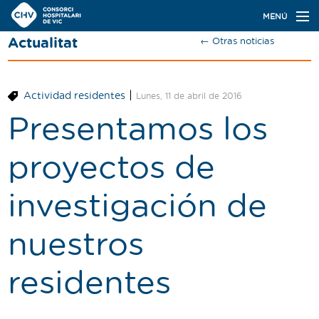
Navegación
MENÚ
principal
Actualitat
← Otras noticias
Actualidad
Conoce el Consorci
|
Actividad residentes
Lunes, 11 de abril de 2016
Especialidades
Presentamos los
Oferta de plazas
proyectos de
Ser residente
investigación de
Contacto
nuestros
Buscador
residentes
Català
Castellano