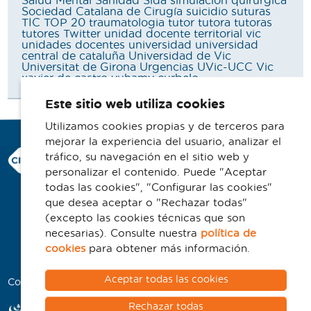
Salud Mental
Sanidad
Sida
simulación quirúrgica
Sociedad Catalana de Cirugía
suicidio
suturas
TIC
TOP 20
traumatologia
tutor
tutora
tutoras
tutores
Twitter
unidad docente territorial vic
unidades docentes
universidad
universidad
central de cataluña
Universidad de Vic
Universitat de Girona
Urgencias
UVic-UCC
Vic
xavier de castro
yuhamy curbelo
Este sitio web utiliza cookies
Utilizamos cookies propias y de terceros para
mejorar la experiencia del usuario, analizar el
Consorci Hospitalari de Vic
tráfico, su navegación en el sitio web y
Carrer Francesc Pla 'El Vigatà', 1
personalizar el contenido. Puede "Aceptar
08500 Vic
todas las cookies", "Configurar las cookies"
que desea aceptar o "Rechazar todas"
Telefono 93 702 77 16
(excepto las cookies técnicas que son
Contacto
necesarias). Consulte nuestra
política de
Aviso legal
cookies
para obtener más información.
Política de cookies
Aceptar todas las cookies
Colaboradores
Rechazar todas