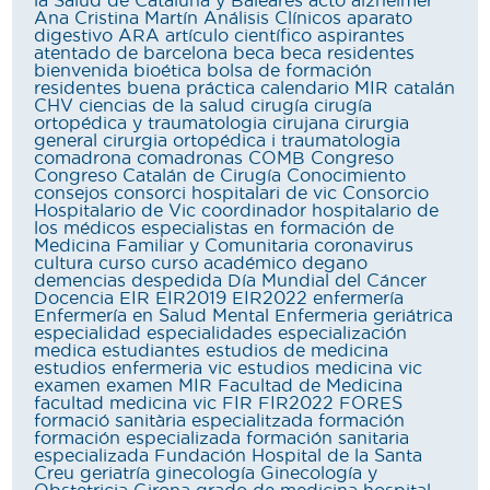
la Salud de Cataluña y Baleares
acto
alzheimer
Ana Cristina Martín
Análisis Clínicos
aparato
digestivo
ARA
artículo científico
aspirantes
atentado de barcelona
beca
beca residentes
bienvenida
bioética
bolsa de formación
residentes
buena práctica
calendario MIR
catalán
CHV
ciencias de la salud
cirugía
cirugía
ortopédica y traumatologia
cirujana
cirurgia
general
cirurgia ortopédica i traumatologia
comadrona
comadronas
COMB
Congreso
Congreso Catalán de Cirugía
Conocimiento
consejos
consorci hospitalari de vic
Consorcio
Hospitalario de Vic
coordinador hospitalario de
los médicos especialistas en formación de
Medicina Familiar y Comunitaria
coronavirus
cultura
curso
curso académico
degano
demencias
despedida
Día Mundial del Cáncer
Docencia
EIR
EIR2019
EIR2022
enfermería
Enfermería en Salud Mental
Enfermeria geriátrica
especialidad
especialidades
especialización
medica
estudiantes
estudios de medicina
estudios enfermeria vic
estudios medicina vic
examen
examen MIR
Facultad de Medicina
facultad medicina vic
FIR
FIR2022
FORES
formació sanitària especialitzada
formación
formación especializada
formación sanitaria
especializada
Fundación Hospital de la Santa
Creu
geriatría
ginecología
Ginecología y