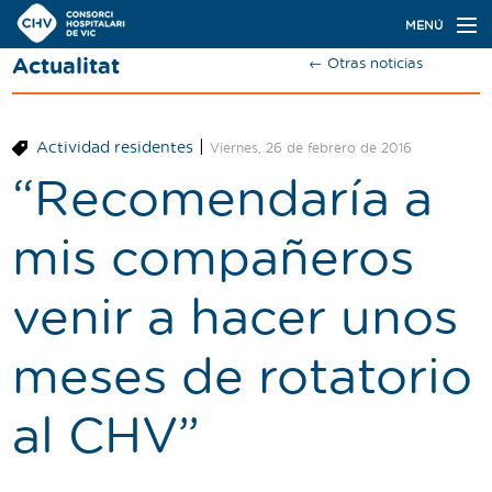
Navegación
MENÚ
principal
Actualitat
← Otras noticias
Actualidad
Conoce el Consorci
|
Actividad residentes
Viernes, 26 de febrero de 2016
Especialidades
“Recomendaría a
Oferta de plazas
mis compañeros
Ser residente
venir a hacer unos
Contacto
meses de rotatorio
Buscador
al CHV”
Català
Castellano