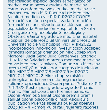
especialidad
especialidades
especialización
medica
estudiantes
estudios de medicina
estudios enfermeria vic
estudios medicina vic
examen
examen MIR
Facultad de Medicina
facultad medicina vic
FIR
FIR2022
FORES
formació sanitària especialitzada
formación
formación especializada
formación sanitaria
especializada
Fundación Hospital de la Santa
Creu
geriatría
ginecología
Ginecología y
Obstetricia
Girona
grado de medicina
hospital
Hospital de Día
Hospital Universitario
Hospital
Universitario de Vic
hospital vic
IIR
IIR2022
incorproación
innovación
investigación
Jocabed
jornadas
jornadas orientación MIR
Josep Puig
Martorell
Judit Serra
Julia Gardenyes
lactancia
LLIR
Maria Saladich
matrona
medicina
medicina
en vic
Medicina Familiar y Comunitaria
Medicina
Interna
MFyC
miositis por cuerpos de inclusión
MIR
MIR2016
MIR2018
MIR2019
MIR2020
MIR2021
MIR2022
Mireia López
misión
quirurgica
nuria carola
ocio
ong medusa
solidaria
operaciones
Osona
partos
Pediatría
PIR
PIR2022
Póster
postgrado
pregrado
Premio
Premio Manuel Corachan
Premios Sanidad
Osona
Premios Sanitat Osona
premis
premis
sanitat osona
psicología clínica
Psiquiatría
publicación
Puertas abiertas
puertas abiertas
2023
R1
R4
Ramon Pujol
raúl guerrero
razones