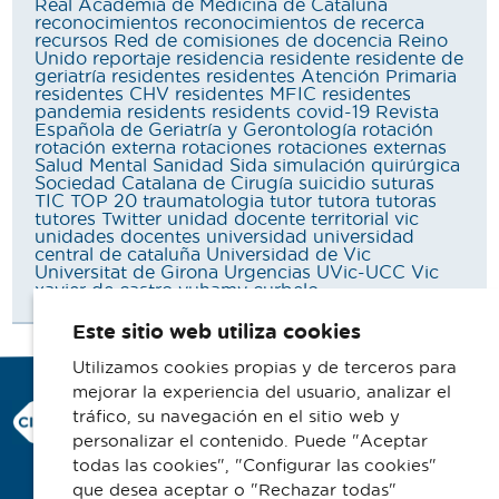
Real Academia de Medicina de Cataluña
reconocimientos
reconocimientos de recerca
recursos
Red de comisiones de docencia
Reino
Unido
reportaje
residencia
residente
residente de
geriatría
residentes
residentes Atención Primaria
residentes CHV
residentes MFIC
residentes
pandemia
residents
residents covid-19
Revista
Española de Geriatría y Gerontología
rotación
rotación externa
rotaciones
rotaciones externas
Salud Mental
Sanidad
Sida
simulación quirúrgica
Sociedad Catalana de Cirugía
suicidio
suturas
TIC
TOP 20
traumatologia
tutor
tutora
tutoras
tutores
Twitter
unidad docente territorial vic
unidades docentes
universidad
universidad
central de cataluña
Universidad de Vic
Universitat de Girona
Urgencias
UVic-UCC
Vic
xavier de castro
yuhamy curbelo
Este sitio web utiliza cookies
Utilizamos cookies propias y de terceros para
mejorar la experiencia del usuario, analizar el
Consorci Hospitalari de Vic
tráfico, su navegación en el sitio web y
Carrer Francesc Pla 'El Vigatà', 1
personalizar el contenido. Puede "Aceptar
08500 Vic
todas las cookies", "Configurar las cookies"
que desea aceptar o "Rechazar todas"
Telefono 93 702 77 16