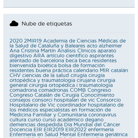
Nube de etiquetas
2020
2MIR19
Academia de Ciencias Médicas de
la Salud de Cataluña y Baleares
acto
alzheimer
Ana Cristina Martín
Análisis Clínicos
aparato
digestivo
ARA
artículo científico
aspirantes
atentado de barcelona
beca
beca residentes
bienvenida
bioética
bolsa de formación
residentes
buena práctica
calendario MIR
catalán
CHV
ciencias de la salud
cirugía
cirugía
ortopédica y traumatologia
cirujana
cirurgia
general
cirurgia ortopédica i traumatologia
comadrona
comadronas
COMB
Congreso
Congreso Catalán de Cirugía
Conocimiento
consejos
consorci hospitalari de vic
Consorcio
Hospitalario de Vic
coordinador hospitalario de
los médicos especialistas en formación de
Medicina Familiar y Comunitaria
coronavirus
cultura
curso
curso académico
degano
demencias
despedida
Día Mundial del Cáncer
Docencia
EIR
EIR2019
EIR2022
enfermería
Enfermería en Salud Mental
Enfermeria geriátrica