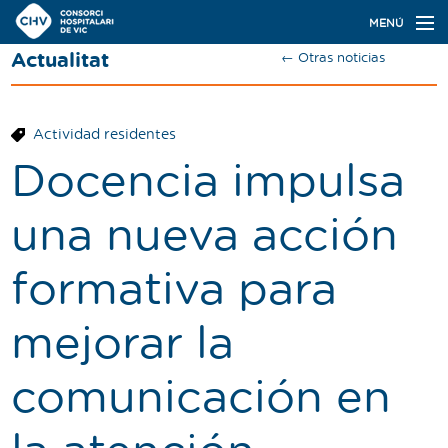
Navegación
MENÚ
principal
Actualitat
← Otras noticias
Actualidad
Conoce el Consorci
Actividad residentes
Especialidades
Docencia impulsa
Oferta de plazas
una nueva acción
Ser residente
formativa para
Contacto
mejorar la
Buscador
comunicación en
Català
Castellano