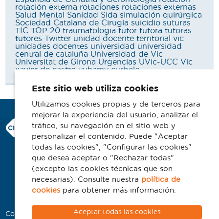
rotación externa
rotaciones
rotaciones externas
Salud Mental
Sanidad
Sida
simulación quirúrgica
Sociedad Catalana de Cirugía
suicidio
suturas
TIC
TOP 20
traumatologia
tutor
tutora
tutoras
tutores
Twitter
unidad docente territorial vic
unidades docentes
universidad
universidad
central de cataluña
Universidad de Vic
Universitat de Girona
Urgencias
UVic-UCC
Vic
xavier de castro
yuhamy curbelo
Este sitio web utiliza cookies
Utilizamos cookies propias y de terceros para
mejorar la experiencia del usuario, analizar el
Consorci Hospitalari de Vic
tráfico, su navegación en el sitio web y
Carrer Francesc Pla 'El Vigatà', 1
personalizar el contenido. Puede "Aceptar
08500 Vic
todas las cookies", "Configurar las cookies"
que desea aceptar o "Rechazar todas"
Telefono 93 702 77 16
(excepto las cookies técnicas que son
Contacto
necesarias). Consulte nuestra
política de
Aviso legal
cookies
para obtener más información.
Política de cookies
Aceptar todas las cookies
Colaboradores