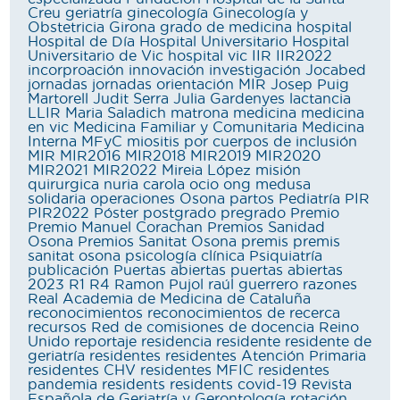
Creu
geriatría
ginecología
Ginecología y
Obstetricia
Girona
grado de medicina
hospital
Hospital de Día
Hospital Universitario
Hospital
Universitario de Vic
hospital vic
IIR
IIR2022
incorproación
innovación
investigación
Jocabed
jornadas
jornadas orientación MIR
Josep Puig
Martorell
Judit Serra
Julia Gardenyes
lactancia
LLIR
Maria Saladich
matrona
medicina
medicina
en vic
Medicina Familiar y Comunitaria
Medicina
Interna
MFyC
miositis por cuerpos de inclusión
MIR
MIR2016
MIR2018
MIR2019
MIR2020
MIR2021
MIR2022
Mireia López
misión
quirurgica
nuria carola
ocio
ong medusa
solidaria
operaciones
Osona
partos
Pediatría
PIR
PIR2022
Póster
postgrado
pregrado
Premio
Premio Manuel Corachan
Premios Sanidad
Osona
Premios Sanitat Osona
premis
premis
sanitat osona
psicología clínica
Psiquiatría
publicación
Puertas abiertas
puertas abiertas
2023
R1
R4
Ramon Pujol
raúl guerrero
razones
Real Academia de Medicina de Cataluña
reconocimientos
reconocimientos de recerca
recursos
Red de comisiones de docencia
Reino
Unido
reportaje
residencia
residente
residente de
geriatría
residentes
residentes Atención Primaria
residentes CHV
residentes MFIC
residentes
pandemia
residents
residents covid-19
Revista
Española de Geriatría y Gerontología
rotación