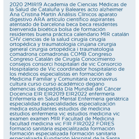
2020
2MIR19
Academia de Ciencias Médicas de
la Salud de Cataluña y Baleares
acto
alzheimer
Ana Cristina Martín
Análisis Clínicos
aparato
digestivo
ARA
artículo científico
aspirantes
atentado de barcelona
beca
beca residentes
bienvenida
bioética
bolsa de formación
residentes
buena práctica
calendario MIR
catalán
CHV
ciencias de la salud
cirugía
cirugía
ortopédica y traumatologia
cirujana
cirurgia
general
cirurgia ortopédica i traumatologia
comadrona
comadronas
COMB
Congreso
Congreso Catalán de Cirugía
Conocimiento
consejos
consorci hospitalari de vic
Consorcio
Hospitalario de Vic
coordinador hospitalario de
los médicos especialistas en formación de
Medicina Familiar y Comunitaria
coronavirus
cultura
curso
curso académico
degano
demencias
despedida
Día Mundial del Cáncer
Docencia
EIR
EIR2019
EIR2022
enfermería
Enfermería en Salud Mental
Enfermeria geriátrica
especialidad
especialidades
especialización
medica
estudiantes
estudios de medicina
estudios enfermeria vic
estudios medicina vic
examen
examen MIR
Facultad de Medicina
facultad medicina vic
FIR
FIR2022
FORES
formació sanitària especialitzada
formación
formación especializada
formación sanitaria
especializada
Fundación Hospital de la Santa