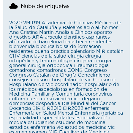
Nube de etiquetas
2020
2MIR19
Academia de Ciencias Médicas de
la Salud de Cataluña y Baleares
acto
alzheimer
Ana Cristina Martín
Análisis Clínicos
aparato
digestivo
ARA
artículo científico
aspirantes
atentado de barcelona
beca
beca residentes
bienvenida
bioética
bolsa de formación
residentes
buena práctica
calendario MIR
catalán
CHV
ciencias de la salud
cirugía
cirugía
ortopédica y traumatologia
cirujana
cirurgia
general
cirurgia ortopédica i traumatologia
comadrona
comadronas
COMB
Congreso
Congreso Catalán de Cirugía
Conocimiento
consejos
consorci hospitalari de vic
Consorcio
Hospitalario de Vic
coordinador hospitalario de
los médicos especialistas en formación de
Medicina Familiar y Comunitaria
coronavirus
cultura
curso
curso académico
degano
demencias
despedida
Día Mundial del Cáncer
Docencia
EIR
EIR2019
EIR2022
enfermería
Enfermería en Salud Mental
Enfermeria geriátrica
especialidad
especialidades
especialización
medica
estudiantes
estudios de medicina
estudios enfermeria vic
estudios medicina vic
examen
examen MIR
Facultad de Medicina