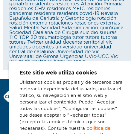
geriatría
residentes
residentes Atención Primaria
residentes CHV
residentes MFIC
residentes
pandemia
residents
residents covid-19
Revista
Española de Geriatría y Gerontología
rotación
rotación externa
rotaciones
rotaciones externas
Salud Mental
Sanidad
Sida
simulación quirúrgica
Sociedad Catalana de Cirugía
suicidio
suturas
TIC
TOP 20
traumatologia
tutor
tutora
tutoras
tutores
Twitter
unidad docente territorial vic
unidades docentes
universidad
universidad
central de cataluña
Universidad de Vic
Universitat de Girona
Urgencias
UVic-UCC
Vic
xavier de castro
yuhamy curbelo
Este sitio web utiliza cookies
Utilizamos cookies propias y de terceros para
mejorar la experiencia del usuario, analizar el
Consorci Hospitalari de Vic
tráfico, su navegación en el sitio web y
Carrer Francesc Pla 'El Vigatà', 1
personalizar el contenido. Puede "Aceptar
08500 Vic
todas las cookies", "Configurar las cookies"
que desea aceptar o "Rechazar todas"
Telefono 93 702 77 16
(excepto las cookies técnicas que son
Contacto
necesarias). Consulte nuestra
política de
Aviso legal