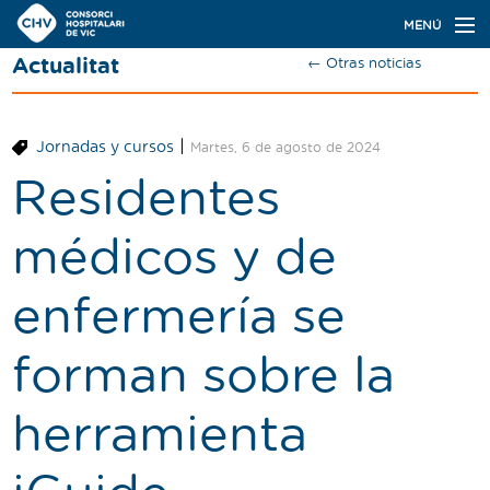
Navegación
MENÚ
principal
Actualitat
← Otras noticias
Actualidad
Conoce el Consorci
|
Jornadas y cursos
Martes, 6 de agosto de 2024
Especialidades
Residentes
Oferta de plazas
médicos y de
Ser residente
enfermería se
Contacto
forman sobre la
Buscador
herramienta
Català
Castellano