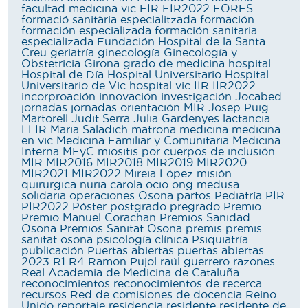
facultad medicina vic
FIR
FIR2022
FORES
formació sanitària especialitzada
formación
formación especializada
formación sanitaria
especializada
Fundación Hospital de la Santa
Creu
geriatría
ginecología
Ginecología y
Obstetricia
Girona
grado de medicina
hospital
Hospital de Día
Hospital Universitario
Hospital
Universitario de Vic
hospital vic
IIR
IIR2022
incorproación
innovación
investigación
Jocabed
jornadas
jornadas orientación MIR
Josep Puig
Martorell
Judit Serra
Julia Gardenyes
lactancia
LLIR
Maria Saladich
matrona
medicina
medicina
en vic
Medicina Familiar y Comunitaria
Medicina
Interna
MFyC
miositis por cuerpos de inclusión
MIR
MIR2016
MIR2018
MIR2019
MIR2020
MIR2021
MIR2022
Mireia López
misión
quirurgica
nuria carola
ocio
ong medusa
solidaria
operaciones
Osona
partos
Pediatría
PIR
PIR2022
Póster
postgrado
pregrado
Premio
Premio Manuel Corachan
Premios Sanidad
Osona
Premios Sanitat Osona
premis
premis
sanitat osona
psicología clínica
Psiquiatría
publicación
Puertas abiertas
puertas abiertas
2023
R1
R4
Ramon Pujol
raúl guerrero
razones
Real Academia de Medicina de Cataluña
reconocimientos
reconocimientos de recerca
recursos
Red de comisiones de docencia
Reino
Unido
reportaje
residencia
residente
residente de