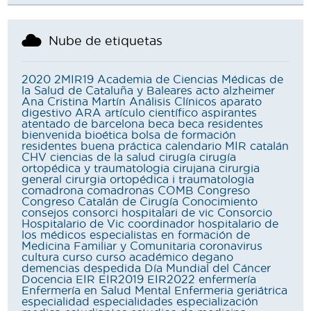
Nube de etiquetas
2020
2MIR19
Academia de Ciencias Médicas de
la Salud de Cataluña y Baleares
acto
alzheimer
Ana Cristina Martín
Análisis Clínicos
aparato
digestivo
ARA
artículo científico
aspirantes
atentado de barcelona
beca
beca residentes
bienvenida
bioética
bolsa de formación
residentes
buena práctica
calendario MIR
catalán
CHV
ciencias de la salud
cirugía
cirugía
ortopédica y traumatologia
cirujana
cirurgia
general
cirurgia ortopédica i traumatologia
comadrona
comadronas
COMB
Congreso
Congreso Catalán de Cirugía
Conocimiento
consejos
consorci hospitalari de vic
Consorcio
Hospitalario de Vic
coordinador hospitalario de
los médicos especialistas en formación de
Medicina Familiar y Comunitaria
coronavirus
cultura
curso
curso académico
degano
demencias
despedida
Día Mundial del Cáncer
Docencia
EIR
EIR2019
EIR2022
enfermería
Enfermería en Salud Mental
Enfermeria geriátrica
especialidad
especialidades
especialización