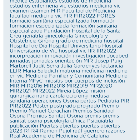
medica
estudiantes
estudios de medicina
estudios enfermeria vic
estudios medicina vic
examen
examen MIR
Facultad de Medicina
facultad medicina vic
FIR
FIR2022
FORES
formació sanitària especialitzada
formación
formación especializada
formación sanitaria
especializada
Fundación Hospital de la Santa
Creu
geriatría
ginecología
Ginecología y
Obstetricia
Girona
grado de medicina
hospital
Hospital de Día
Hospital Universitario
Hospital
Universitario de Vic
hospital vic
IIR
IIR2022
incorproación
innovación
investigación
Jocabed
jornadas
jornadas orientación MIR
Josep Puig
Martorell
Judit Serra
Julia Gardenyes
lactancia
LLIR
Maria Saladich
matrona
medicina
medicina
en vic
Medicina Familiar y Comunitaria
Medicina
Interna
MFyC
miositis por cuerpos de inclusión
MIR
MIR2016
MIR2018
MIR2019
MIR2020
MIR2021
MIR2022
Mireia López
misión
quirurgica
nuria carola
ocio
ong medusa
solidaria
operaciones
Osona
partos
Pediatría
PIR
PIR2022
Póster
postgrado
pregrado
Premio
Premio Manuel Corachan
Premios Sanidad
Osona
Premios Sanitat Osona
premis
premis
sanitat osona
psicología clínica
Psiquiatría
publicación
Puertas abiertas
puertas abiertas
2023
R1
R4
Ramon Pujol
raúl guerrero
razones
Real Academia de Medicina de Cataluña