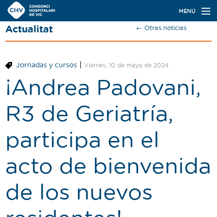
Navegación
MENÚ
principal
Actualitat
← Otras noticias
Actualidad
Conoce el Consorci
|
Jornadas y cursos
Viernes, 10 de mayo de 2024
Especialidades
¡Andrea Padovani,
Oferta de plazas
R3 de Geriatría,
Ser residente
participa en el
Contacto
acto de bienvenida
Buscador
de los nuevos
Català
Castellano