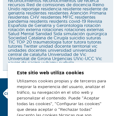
reconocimientos
reconocimientos de recerca
recursos
Red de comisiones de docencia
Reino
Unido
reportaje
residencia
residente
residente de
geriatría
residentes
residentes Atención Primaria
residentes CHV
residentes MFIC
residentes
pandemia
residents
residents covid-19
Revista
Española de Geriatría y Gerontología
rotación
rotación externa
rotaciones
rotaciones externas
Salud Mental
Sanidad
Sida
simulación quirúrgica
Sociedad Catalana de Cirugía
suicidio
suturas
TIC
TOP 20
traumatologia
tutor
tutora
tutoras
tutores
Twitter
unidad docente territorial vic
unidades docentes
universidad
universidad
central de cataluña
Universidad de Vic
Universitat de Girona
Urgencias
UVic-UCC
Vic
xavier de castro
yuhamy curbelo
Este sitio web utiliza cookies
Utilizamos cookies propias y de terceros para
mejorar la experiencia del usuario, analizar el
Consorci Hospitalari de Vic
tráfico, su navegación en el sitio web y
Carrer Francesc Pla 'El Vigatà', 1
personalizar el contenido. Puede "Aceptar
08500 Vic
todas las cookies", "Configurar las cookies"
que desea aceptar o "Rechazar todas"
Telefono 93 702 77 16
(excepto las cookies técnicas que son