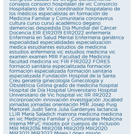
consejos
consorci hospitalari de vic
Consorcio
Hospitalario de Vic
coordinador hospitalario de
los médicos especialistas en formación de
Medicina Familiar y Comunitaria
coronavirus
cultura
curso
curso académico
degano
demencias
despedida
Día Mundial del Cáncer
Docencia
EIR
EIR2019
EIR2022
enfermería
Enfermería en Salud Mental
Enfermeria geriátrica
especialidad
especialidades
especialización
medica
estudiantes
estudios de medicina
estudios enfermeria vic
estudios medicina vic
examen
examen MIR
Facultad de Medicina
facultad medicina vic
FIR
FIR2022
FORES
formació sanitària especialitzada
formación
formación especializada
formación sanitaria
especializada
Fundación Hospital de la Santa
Creu
geriatría
ginecología
Ginecología y
Obstetricia
Girona
grado de medicina
hospital
Hospital de Día
Hospital Universitario
Hospital
Universitario de Vic
hospital vic
IIR
IIR2022
incorproación
innovación
investigación
Jocabed
jornadas
jornadas orientación MIR
Josep Puig
Martorell
Judit Serra
Julia Gardenyes
lactancia
LLIR
Maria Saladich
matrona
medicina
medicina
en vic
Medicina Familiar y Comunitaria
Medicina
Interna
MFyC
miositis por cuerpos de inclusión
MIR
MIR2016
MIR2018
MIR2019
MIR2020
MIR2021
MIR2022
Mireia López
misión