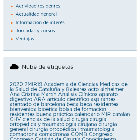
Actividad residentes
Actualidad general
Información de interés
Jornadas y cursos
Ventajas
Nube de etiquetas
2020
2MIR19
Academia de Ciencias Médicas de
la Salud de Cataluña y Baleares
acto
alzheimer
Ana Cristina Martín
Análisis Clínicos
aparato
digestivo
ARA
artículo científico
aspirantes
atentado de barcelona
beca
beca residentes
bienvenida
bioética
bolsa de formación
residentes
buena práctica
calendario MIR
catalán
CHV
ciencias de la salud
cirugía
cirugía
ortopédica y traumatologia
cirujana
cirurgia
general
cirurgia ortopédica i traumatologia
comadrona
comadronas
COMB
Congreso
Congreso Catalán de Cirugía
Conocimiento