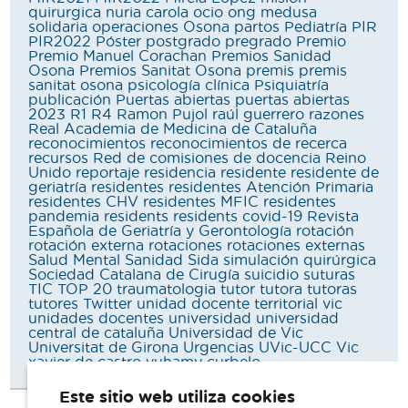
quirurgica
nuria carola
ocio
ong medusa
solidaria
operaciones
Osona
partos
Pediatría
PIR
PIR2022
Póster
postgrado
pregrado
Premio
Premio Manuel Corachan
Premios Sanidad
Osona
Premios Sanitat Osona
premis
premis
sanitat osona
psicología clínica
Psiquiatría
publicación
Puertas abiertas
puertas abiertas
2023
R1
R4
Ramon Pujol
raúl guerrero
razones
Real Academia de Medicina de Cataluña
reconocimientos
reconocimientos de recerca
recursos
Red de comisiones de docencia
Reino
Unido
reportaje
residencia
residente
residente de
geriatría
residentes
residentes Atención Primaria
residentes CHV
residentes MFIC
residentes
pandemia
residents
residents covid-19
Revista
Española de Geriatría y Gerontología
rotación
rotación externa
rotaciones
rotaciones externas
Salud Mental
Sanidad
Sida
simulación quirúrgica
Sociedad Catalana de Cirugía
suicidio
suturas
TIC
TOP 20
traumatologia
tutor
tutora
tutoras
tutores
Twitter
unidad docente territorial vic
unidades docentes
universidad
universidad
central de cataluña
Universidad de Vic
Universitat de Girona
Urgencias
UVic-UCC
Vic
xavier de castro
yuhamy curbelo
Este sitio web utiliza cookies