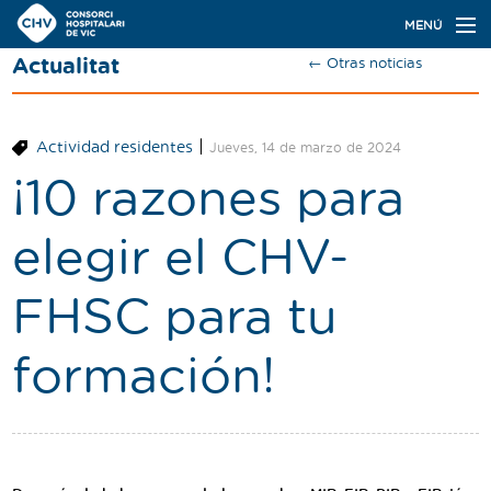
Navegación
MENÚ
principal
Actualitat
← Otras noticias
Actualidad
Conoce el Consorci
|
Actividad residentes
Jueves, 14 de marzo de 2024
Especialidades
¡10 razones para
Oferta de plazas
elegir el CHV-
Ser residente
FHSC para tu
Contacto
formación!
Buscador
Català
Castellano