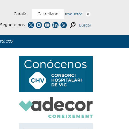
Català
Castellano
Traductor
Segueix-nos:
Buscar
tacto