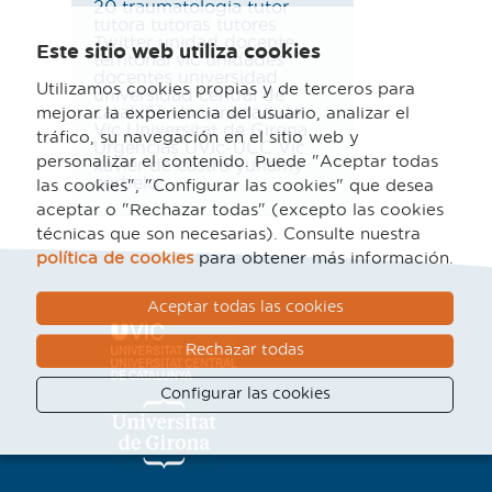
20
traumatologia
tutor
tutora
tutoras
tutores
Twitter
unidad docente
Este sitio web utiliza cookies
territorial vic
unidades
docentes
universidad
Utilizamos cookies propias y de terceros para
universidad central de
cataluña
Universidad de
mejorar la experiencia del usuario, analizar el
Vic
Universitat de Girona
tráfico, su navegación en el sitio web y
Urgencias
UVic-UCC
Vic
personalizar el contenido. Puede "Aceptar todas
xavier de castro
yuhamy
curbelo
las cookies", "Configurar las cookies" que desea
aceptar o "Rechazar todas" (excepto las cookies
técnicas que son necesarias). Consulte nuestra
política de cookies
para obtener más información.
Aceptar todas las cookies
Rechazar todas
Configurar las cookies