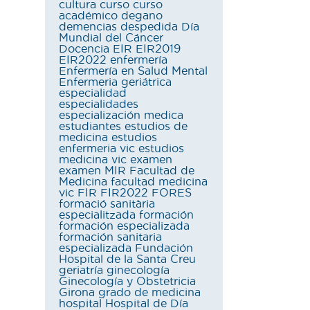
cultura
curso
curso
académico
degano
demencias
despedida
Día
Mundial del Cáncer
Docencia
EIR
EIR2019
EIR2022
enfermería
Enfermería en Salud Mental
Enfermeria geriátrica
especialidad
especialidades
especialización medica
estudiantes
estudios de
medicina
estudios
enfermeria vic
estudios
medicina vic
examen
examen MIR
Facultad de
Medicina
facultad medicina
vic
FIR
FIR2022
FORES
formació sanitària
especialitzada
formación
formación especializada
formación sanitaria
especializada
Fundación
Hospital de la Santa Creu
geriatría
ginecología
Ginecología y Obstetricia
Girona
grado de medicina
hospital
Hospital de Día