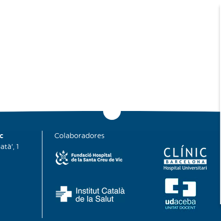
c
Colaboradores
tà', 1