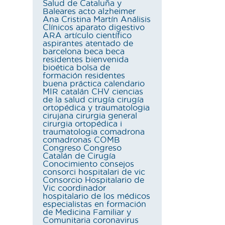
Salud de Cataluña y
Baleares
acto
alzheimer
Ana Cristina Martín
Análisis
Clínicos
aparato digestivo
ARA
artículo científico
aspirantes
atentado de
barcelona
beca
beca
residentes
bienvenida
bioética
bolsa de
formación residentes
buena práctica
calendario
MIR
catalán
CHV
ciencias
de la salud
cirugía
cirugía
ortopédica y traumatologia
cirujana
cirurgia general
cirurgia ortopédica i
traumatologia
comadrona
comadronas
COMB
Congreso
Congreso
Catalán de Cirugía
Conocimiento
consejos
consorci hospitalari de vic
Consorcio Hospitalario de
Vic
coordinador
hospitalario de los médicos
especialistas en formación
de Medicina Familiar y
Comunitaria
coronavirus