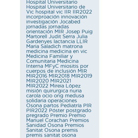
Hospital Universitario
Hospital Universitario de
Vic
hospital vic
IIR
IIR2022
incorproación
innovación
investigación
Jocabed
jornadas
jornadas
orientación MIR
Josep Puig
Martorell
Judit Serra
Julia
Gardenyes
lactancia
LLIR
Maria Saladich
matrona
medicina
medicina en vic
Medicina Familiar y
Comunitaria
Medicina
Interna
MFyC
miositis por
cuerpos de inclusión
MIR
MIR2016
MIR2018
MIR2019
MIR2020
MIR2021
MIR2022
Mireia López
misión quirurgica
nuria
carola
ocio
ong medusa
solidaria
operaciones
Osona
partos
Pediatría
PIR
PIR2022
Póster
postgrado
pregrado
Premio
Premio
Manuel Corachan
Premios
Sanidad Osona
Premios
Sanitat Osona
premis
premis sanitat osona