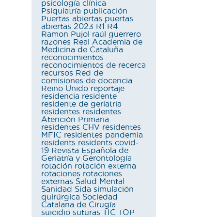
psicología clínica
Psiquiatría
publicación
Puertas abiertas
puertas
abiertas 2023
R1
R4
Ramon Pujol
raúl guerrero
razones
Real Academia de
Medicina de Cataluña
reconocimientos
reconocimientos de recerca
recursos
Red de
comisiones de docencia
Reino Unido
reportaje
residencia
residente
residente de geriatría
residentes
residentes
Atención Primaria
residentes CHV
residentes
MFIC
residentes pandemia
residents
residents covid-
19
Revista Española de
Geriatría y Gerontología
rotación
rotación externa
rotaciones
rotaciones
externas
Salud Mental
Sanidad
Sida
simulación
quirúrgica
Sociedad
Catalana de Cirugía
suicidio
suturas
TIC
TOP