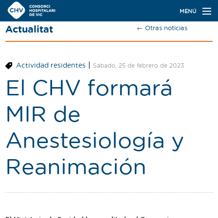
Navegación
MENÚ
principal
Actualitat
← Otras noticias
Actualidad
Conoce el Consorci
|
Actividad residentes
Sábado, 25 de febrero de 2023
Especialidades
El CHV formará
Oferta de plazas
MIR de
Ser residente
Anestesiología y
Contacto
Reanimación
Buscador
Català
Castellano