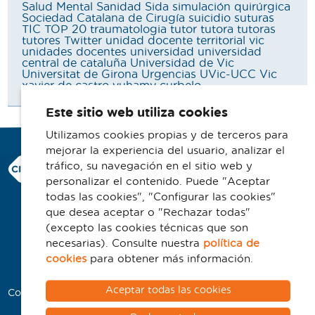
Salud Mental
Sanidad
Sida
simulación quirúrgica
Sociedad Catalana de Cirugía
suicidio
suturas
TIC
TOP 20
traumatologia
tutor
tutora
tutoras
tutores
Twitter
unidad docente territorial vic
unidades docentes
universidad
universidad
central de cataluña
Universidad de Vic
Universitat de Girona
Urgencias
UVic-UCC
Vic
xavier de castro
yuhamy curbelo
Este sitio web utiliza cookies
Utilizamos cookies propias y de terceros para
mejorar la experiencia del usuario, analizar el
Consorci Hospitalari de Vic
tráfico, su navegación en el sitio web y
Carrer Francesc Pla 'El Vigatà', 1
personalizar el contenido. Puede "Aceptar
08500 Vic
todas las cookies", "Configurar las cookies"
que desea aceptar o "Rechazar todas"
Telefono 93 702 77 16
(excepto las cookies técnicas que son
Contacto
necesarias). Consulte nuestra
política de
Aviso legal
cookies
para obtener más información.
Política de cookies
Aceptar todas las cookies
Colaboradores