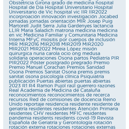
Obstetricia
Girona
grado de medicina
hospital
Hospital de Día
Hospital Universitario
Hospital
Universitario de Vic
hospital vic
IIR
IIR2022
incorproación
innovación
investigación
Jocabed
jornadas
jornadas orientación MIR
Josep Puig
Martorell
Judit Serra
Julia Gardenyes
lactancia
LLIR
Maria Saladich
matrona
medicina
medicina
en vic
Medicina Familiar y Comunitaria
Medicina
Interna
MFyC
miositis por cuerpos de inclusión
MIR
MIR2016
MIR2018
MIR2019
MIR2020
MIR2021
MIR2022
Mireia López
misión
quirurgica
nuria carola
ocio
ong medusa
solidaria
operaciones
Osona
partos
Pediatría
PIR
PIR2022
Póster
postgrado
pregrado
Premio
Premio Manuel Corachan
Premios Sanidad
Osona
Premios Sanitat Osona
premis
premis
sanitat osona
psicología clínica
Psiquiatría
publicación
Puertas abiertas
puertas abiertas
2023
R1
R4
Ramon Pujol
raúl guerrero
razones
Real Academia de Medicina de Cataluña
reconocimientos
reconocimientos de recerca
recursos
Red de comisiones de docencia
Reino
Unido
reportaje
residencia
residente
residente de
geriatría
residentes
residentes Atención Primaria
residentes CHV
residentes MFIC
residentes
pandemia
residents
residents covid-19
Revista
Española de Geriatría y Gerontología
rotación
rotación externa
rotaciones
rotaciones externas