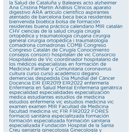
la Salud de Cataluña y Baleares
acto
alzheimer
Ana Cristina Martín
Análisis Clínicos
aparato
digestivo
ARA
artículo científico
aspirantes
atentado de barcelona
beca
beca residentes
bienvenida
bioética
bolsa de formación
residentes
buena práctica
calendario MIR
catalán
CHV
ciencias de la salud
cirugía
cirugía
ortopédica y traumatologia
cirujana
cirurgia
general
cirurgia ortopédica i traumatologia
comadrona
comadronas
COMB
Congreso
Congreso Catalán de Cirugía
Conocimiento
consejos
consorci hospitalari de vic
Consorcio
Hospitalario de Vic
coordinador hospitalario de
los médicos especialistas en formación de
Medicina Familiar y Comunitaria
coronavirus
cultura
curso
curso académico
degano
demencias
despedida
Día Mundial del Cáncer
Docencia
EIR
EIR2019
EIR2022
enfermería
Enfermería en Salud Mental
Enfermeria geriátrica
especialidad
especialidades
especialización
medica
estudiantes
estudios de medicina
estudios enfermeria vic
estudios medicina vic
examen
examen MIR
Facultad de Medicina
facultad medicina vic
FIR
FIR2022
FORES
formació sanitària especialitzada
formación
formación especializada
formación sanitaria
especializada
Fundación Hospital de la Santa
Creu
geriatría
ginecología
Ginecología y