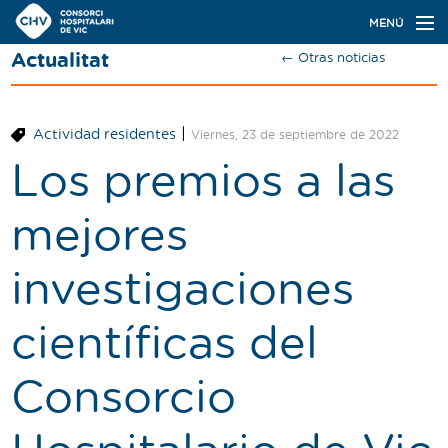
Navegación
MENÚ
principal
Actualitat
← Otras noticias
Actualidad
Conoce el Consorci
|
Actividad residentes
Viernes, 23 de septiembre de 2022
Especialidades
Los premios a las
Oferta de plazas
mejores
Ser residente
investigaciones
Contacto
científicas del
Buscador
Consorcio
Català
Castellano