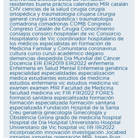
residentes
buena práctica
calendario MIR
catalán
CHV
ciencias de la salud
cirugía
cirugía
ortopédica y traumatologia
cirujana
cirurgia
general
cirurgia ortopédica i traumatologia
comadrona
comadronas
COMB
Congreso
Congreso Catalán de Cirugía
Conocimiento
consejos
consorci hospitalari de vic
Consorcio
Hospitalario de Vic
coordinador hospitalario de
los médicos especialistas en formación de
Medicina Familiar y Comunitaria
coronavirus
cultura
curso
curso académico
degano
demencias
despedida
Día Mundial del Cáncer
Docencia
EIR
EIR2019
EIR2022
enfermería
Enfermería en Salud Mental
Enfermeria geriátrica
especialidad
especialidades
especialización
medica
estudiantes
estudios de medicina
estudios enfermeria vic
estudios medicina vic
examen
examen MIR
Facultad de Medicina
facultad medicina vic
FIR
FIR2022
FORES
formació sanitària especialitzada
formación
formación especializada
formación sanitaria
especializada
Fundación Hospital de la Santa
Creu
geriatría
ginecología
Ginecología y
Obstetricia
Girona
grado de medicina
hospital
Hospital de Día
Hospital Universitario
Hospital
Universitario de Vic
hospital vic
IIR
IIR2022
incorproación
innovación
investigación
Jocabed
jornadas
jornadas orientación MIR
Josep Puig