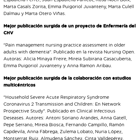
Espaulella Ferrer, Juan Espaulella Panicot, Rosa Noell Boix,
Marta Casals Zorita, Emma Puigoriol Juvanteny, Marta Culell
Dalmau y Marta Otero Viñas.
Mejor publicación surgida de un proyecto de Enfermería del
CHV
"Pain management nursing practice assessment in older
adults with dementia". Publicado en la revista Nursing Open.
Autoras: Alicia Minaya Freire, Mireia Subirana Casacuberta,
Emma Puigoriol Juvanteny y Anna Ramon Aribau.
Mejor publicación surgida de la colaboración con estudios
multicéntricos
"Household Severe Acute Respiratory Syndrome
Coronavirus 2 Transmission and Children: En Network
Prospective Study". Publicado en Clinical Infectious
Deseases. Autores: Antoni Soriano Arandes, Anna Gatell,
Pepe Serrano, Mireia Biosca, Fernando Campillo, Ramón
Capdevila, Anna Fàbrega, Zulema Lobato, Nuria López,
Montserrat Ruiz, Almudena Sánchez, Cinta Valldepérez,