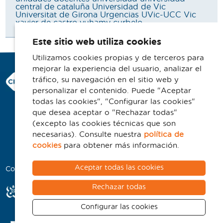
central de cataluña
Universidad de Vic
Universitat de Girona
Urgencias
UVic-UCC
Vic
xavier de castro
yuhamy curbelo
Este sitio web utiliza cookies
Utilizamos cookies propias y de terceros para
mejorar la experiencia del usuario, analizar el
Consorci Hospitalari de Vic
tráfico, su navegación en el sitio web y
Carrer Francesc Pla 'El Vigatà', 1
personalizar el contenido. Puede "Aceptar
08500 Vic
todas las cookies", "Configurar las cookies"
que desea aceptar o "Rechazar todas"
Telefono 93 702 77 16
(excepto las cookies técnicas que son
Contacto
necesarias). Consulte nuestra
política de
Aviso legal
cookies
para obtener más información.
Política de cookies
Aceptar todas las cookies
Colaboradores
Rechazar todas
Configurar las cookies