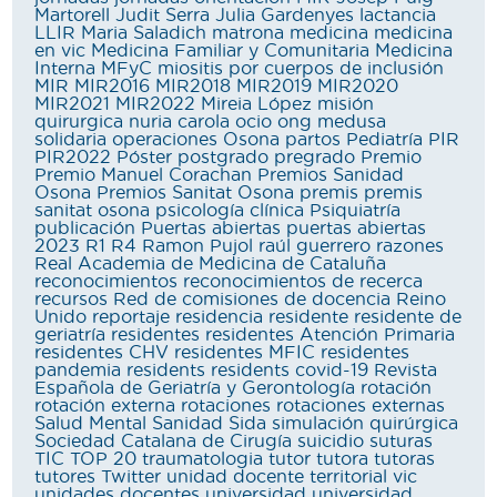
Martorell
Judit Serra
Julia Gardenyes
lactancia
LLIR
Maria Saladich
matrona
medicina
medicina
en vic
Medicina Familiar y Comunitaria
Medicina
Interna
MFyC
miositis por cuerpos de inclusión
MIR
MIR2016
MIR2018
MIR2019
MIR2020
MIR2021
MIR2022
Mireia López
misión
quirurgica
nuria carola
ocio
ong medusa
solidaria
operaciones
Osona
partos
Pediatría
PIR
PIR2022
Póster
postgrado
pregrado
Premio
Premio Manuel Corachan
Premios Sanidad
Osona
Premios Sanitat Osona
premis
premis
sanitat osona
psicología clínica
Psiquiatría
publicación
Puertas abiertas
puertas abiertas
2023
R1
R4
Ramon Pujol
raúl guerrero
razones
Real Academia de Medicina de Cataluña
reconocimientos
reconocimientos de recerca
recursos
Red de comisiones de docencia
Reino
Unido
reportaje
residencia
residente
residente de
geriatría
residentes
residentes Atención Primaria
residentes CHV
residentes MFIC
residentes
pandemia
residents
residents covid-19
Revista
Española de Geriatría y Gerontología
rotación
rotación externa
rotaciones
rotaciones externas
Salud Mental
Sanidad
Sida
simulación quirúrgica
Sociedad Catalana de Cirugía
suicidio
suturas
TIC
TOP 20
traumatologia
tutor
tutora
tutoras
tutores
Twitter
unidad docente territorial vic
unidades docentes
universidad
universidad