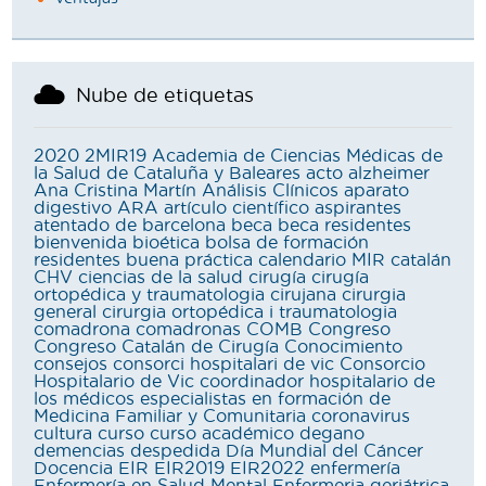
Nube de etiquetas
2020
2MIR19
Academia de Ciencias Médicas de
la Salud de Cataluña y Baleares
acto
alzheimer
Ana Cristina Martín
Análisis Clínicos
aparato
digestivo
ARA
artículo científico
aspirantes
atentado de barcelona
beca
beca residentes
bienvenida
bioética
bolsa de formación
residentes
buena práctica
calendario MIR
catalán
CHV
ciencias de la salud
cirugía
cirugía
ortopédica y traumatologia
cirujana
cirurgia
general
cirurgia ortopédica i traumatologia
comadrona
comadronas
COMB
Congreso
Congreso Catalán de Cirugía
Conocimiento
consejos
consorci hospitalari de vic
Consorcio
Hospitalario de Vic
coordinador hospitalario de
los médicos especialistas en formación de
Medicina Familiar y Comunitaria
coronavirus
cultura
curso
curso académico
degano
demencias
despedida
Día Mundial del Cáncer
Docencia
EIR
EIR2019
EIR2022
enfermería