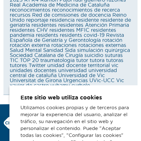
2023
R1
R4
Ramon Pujol
raúl guerrero
razones
Real Academia de Medicina de Cataluña
reconocimientos
reconocimientos de recerca
recursos
Red de comisiones de docencia
Reino
Unido
reportaje
residencia
residente
residente de
geriatría
residentes
residentes Atención Primaria
residentes CHV
residentes MFIC
residentes
pandemia
residents
residents covid-19
Revista
Española de Geriatría y Gerontología
rotación
rotación externa
rotaciones
rotaciones externas
Salud Mental
Sanidad
Sida
simulación quirúrgica
Sociedad Catalana de Cirugía
suicidio
suturas
TIC
TOP 20
traumatologia
tutor
tutora
tutoras
tutores
Twitter
unidad docente territorial vic
unidades docentes
universidad
universidad
central de cataluña
Universidad de Vic
Universitat de Girona
Urgencias
UVic-UCC
Vic
xavier de castro
yuhamy curbelo
Este sitio web utiliza cookies
Utilizamos cookies propias y de terceros para
mejorar la experiencia del usuario, analizar el
Consorci Hospitalari de Vic
tráfico, su navegación en el sitio web y
Carrer Francesc Pla 'El Vigatà', 1
personalizar el contenido. Puede "Aceptar
08500 Vic
todas las cookies", "Configurar las cookies"