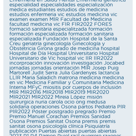
Enfermería en Salud Mental
Enfermeria geriátrica
especialidad
especialidades
especialización
medica
estudiantes
estudios de medicina
estudios enfermeria vic
estudios medicina vic
examen
examen MIR
Facultad de Medicina
facultad medicina vic
FIR
FIR2022
FORES
formació sanitària especialitzada
formación
formación especializada
formación sanitaria
especializada
Fundación Hospital de la Santa
Creu
geriatría
ginecología
Ginecología y
Obstetricia
Girona
grado de medicina
hospital
Hospital de Día
Hospital Universitario
Hospital
Universitario de Vic
hospital vic
IIR
IIR2022
incorproación
innovación
investigación
Jocabed
jornadas
jornadas orientación MIR
Josep Puig
Martorell
Judit Serra
Julia Gardenyes
lactancia
LLIR
Maria Saladich
matrona
medicina
medicina
en vic
Medicina Familiar y Comunitaria
Medicina
Interna
MFyC
miositis por cuerpos de inclusión
MIR
MIR2016
MIR2018
MIR2019
MIR2020
MIR2021
MIR2022
Mireia López
misión
quirurgica
nuria carola
ocio
ong medusa
solidaria
operaciones
Osona
partos
Pediatría
PIR
PIR2022
Póster
postgrado
pregrado
Premio
Premio Manuel Corachan
Premios Sanidad
Osona
Premios Sanitat Osona
premis
premis
sanitat osona
psicología clínica
Psiquiatría
publicación
Puertas abiertas
puertas abiertas