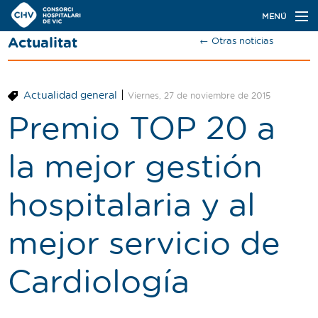
Navegación
MENÚ
principal
Actualitat
← Otras noticias
Actualidad
Conoce el Consorci
|
Actualidad general
Viernes, 27 de noviembre de 2015
Especialidades
Premio TOP 20 a
Oferta de plazas
la mejor gestión
Ser residente
hospitalaria y al
Contacto
mejor servicio de
Buscador
Cardiología
Català
Castellano