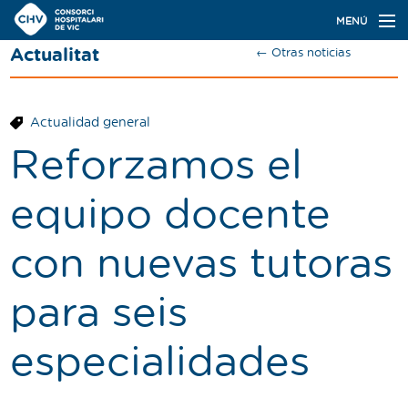
Navegación
MENÚ
principal
Actualitat
← Otras noticias
Actualidad
Conoce el Consorci
Actualidad general
Especialidades
Reforzamos el
Oferta de plazas
equipo docente
Ser residente
con nuevas tutoras
Contacto
para seis
Buscador
especialidades
Català
Castellano