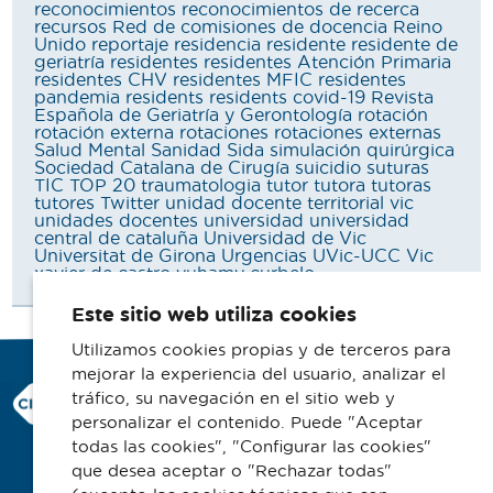
reconocimientos
reconocimientos de recerca
recursos
Red de comisiones de docencia
Reino
Unido
reportaje
residencia
residente
residente de
geriatría
residentes
residentes Atención Primaria
residentes CHV
residentes MFIC
residentes
pandemia
residents
residents covid-19
Revista
Española de Geriatría y Gerontología
rotación
rotación externa
rotaciones
rotaciones externas
Salud Mental
Sanidad
Sida
simulación quirúrgica
Sociedad Catalana de Cirugía
suicidio
suturas
TIC
TOP 20
traumatologia
tutor
tutora
tutoras
tutores
Twitter
unidad docente territorial vic
unidades docentes
universidad
universidad
central de cataluña
Universidad de Vic
Universitat de Girona
Urgencias
UVic-UCC
Vic
xavier de castro
yuhamy curbelo
Este sitio web utiliza cookies
Utilizamos cookies propias y de terceros para
mejorar la experiencia del usuario, analizar el
Consorci Hospitalari de Vic
tráfico, su navegación en el sitio web y
Carrer Francesc Pla 'El Vigatà', 1
personalizar el contenido. Puede "Aceptar
08500 Vic
todas las cookies", "Configurar las cookies"
que desea aceptar o "Rechazar todas"
Telefono 93 702 77 16