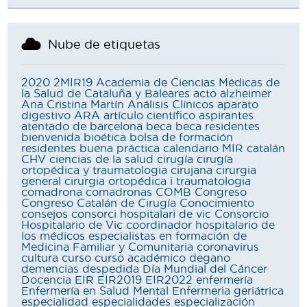
Nube de etiquetas
2020
2MIR19
Academia de Ciencias Médicas de
la Salud de Cataluña y Baleares
acto
alzheimer
Ana Cristina Martín
Análisis Clínicos
aparato
digestivo
ARA
artículo científico
aspirantes
atentado de barcelona
beca
beca residentes
bienvenida
bioética
bolsa de formación
residentes
buena práctica
calendario MIR
catalán
CHV
ciencias de la salud
cirugía
cirugía
ortopédica y traumatologia
cirujana
cirurgia
general
cirurgia ortopédica i traumatologia
comadrona
comadronas
COMB
Congreso
Congreso Catalán de Cirugía
Conocimiento
consejos
consorci hospitalari de vic
Consorcio
Hospitalario de Vic
coordinador hospitalario de
los médicos especialistas en formación de
Medicina Familiar y Comunitaria
coronavirus
cultura
curso
curso académico
degano
demencias
despedida
Día Mundial del Cáncer
Docencia
EIR
EIR2019
EIR2022
enfermería
Enfermería en Salud Mental
Enfermeria geriátrica
especialidad
especialidades
especialización