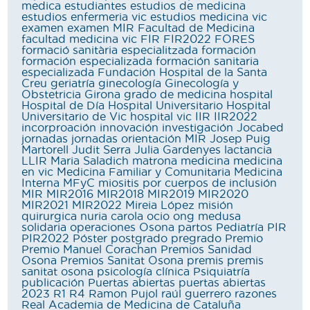
medica
estudiantes
estudios de medicina
estudios enfermeria vic
estudios medicina vic
examen
examen MIR
Facultad de Medicina
facultad medicina vic
FIR
FIR2022
FORES
formació sanitària especialitzada
formación
formación especializada
formación sanitaria
especializada
Fundación Hospital de la Santa
Creu
geriatría
ginecología
Ginecología y
Obstetricia
Girona
grado de medicina
hospital
Hospital de Día
Hospital Universitario
Hospital
Universitario de Vic
hospital vic
IIR
IIR2022
incorproación
innovación
investigación
Jocabed
jornadas
jornadas orientación MIR
Josep Puig
Martorell
Judit Serra
Julia Gardenyes
lactancia
LLIR
Maria Saladich
matrona
medicina
medicina
en vic
Medicina Familiar y Comunitaria
Medicina
Interna
MFyC
miositis por cuerpos de inclusión
MIR
MIR2016
MIR2018
MIR2019
MIR2020
MIR2021
MIR2022
Mireia López
misión
quirurgica
nuria carola
ocio
ong medusa
solidaria
operaciones
Osona
partos
Pediatría
PIR
PIR2022
Póster
postgrado
pregrado
Premio
Premio Manuel Corachan
Premios Sanidad
Osona
Premios Sanitat Osona
premis
premis
sanitat osona
psicología clínica
Psiquiatría
publicación
Puertas abiertas
puertas abiertas
2023
R1
R4
Ramon Pujol
raúl guerrero
razones
Real Academia de Medicina de Cataluña