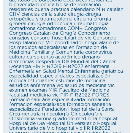
bienvenida
bioética
bolsa de formación
residentes
buena práctica
calendario MIR
catalán
CHV
ciencias de la salud
cirugía
cirugía
ortopédica y traumatologia
cirujana
cirurgia
general
cirurgia ortopédica i traumatologia
comadrona
comadronas
COMB
Congreso
Congreso Catalán de Cirugía
Conocimiento
consejos
consorci hospitalari de vic
Consorcio
Hospitalario de Vic
coordinador hospitalario de
los médicos especialistas en formación de
Medicina Familiar y Comunitaria
coronavirus
cultura
curso
curso académico
degano
demencias
despedida
Día Mundial del Cáncer
Docencia
EIR
EIR2019
EIR2022
enfermería
Enfermería en Salud Mental
Enfermeria geriátrica
especialidad
especialidades
especialización
medica
estudiantes
estudios de medicina
estudios enfermeria vic
estudios medicina vic
examen
examen MIR
Facultad de Medicina
facultad medicina vic
FIR
FIR2022
FORES
formació sanitària especialitzada
formación
formación especializada
formación sanitaria
especializada
Fundación Hospital de la Santa
Creu
geriatría
ginecología
Ginecología y
Obstetricia
Girona
grado de medicina
hospital
Hospital de Día
Hospital Universitario
Hospital
Universitario de Vic
hospital vic
IIR
IIR2022
incorproación
innovación
investigación
Jocabed