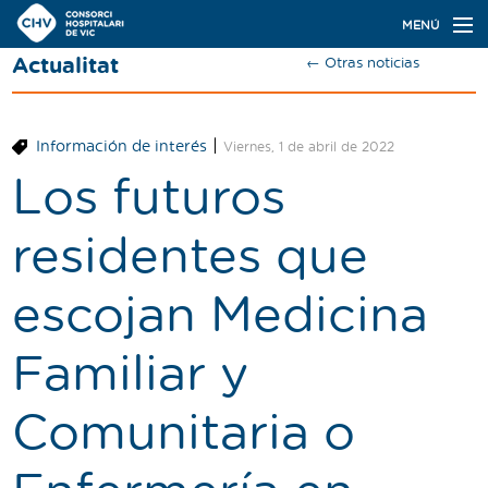
Navegación
MENÚ
principal
Actualitat
← Otras noticias
Actualidad
Conoce el Consorci
|
Información de interés
Viernes, 1 de abril de 2022
Especialidades
Los futuros
Oferta de plazas
residentes que
Ser residente
escojan Medicina
Contacto
Familiar y
Buscador
Comunitaria o
Català
Castellano