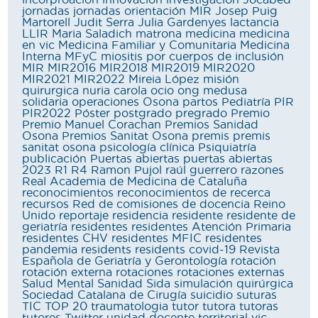
jornadas
jornadas orientación MIR
Josep Puig
Martorell
Judit Serra
Julia Gardenyes
lactancia
LLIR
Maria Saladich
matrona
medicina
medicina
en vic
Medicina Familiar y Comunitaria
Medicina
Interna
MFyC
miositis por cuerpos de inclusión
MIR
MIR2016
MIR2018
MIR2019
MIR2020
MIR2021
MIR2022
Mireia López
misión
quirurgica
nuria carola
ocio
ong medusa
solidaria
operaciones
Osona
partos
Pediatría
PIR
PIR2022
Póster
postgrado
pregrado
Premio
Premio Manuel Corachan
Premios Sanidad
Osona
Premios Sanitat Osona
premis
premis
sanitat osona
psicología clínica
Psiquiatría
publicación
Puertas abiertas
puertas abiertas
2023
R1
R4
Ramon Pujol
raúl guerrero
razones
Real Academia de Medicina de Cataluña
reconocimientos
reconocimientos de recerca
recursos
Red de comisiones de docencia
Reino
Unido
reportaje
residencia
residente
residente de
geriatría
residentes
residentes Atención Primaria
residentes CHV
residentes MFIC
residentes
pandemia
residents
residents covid-19
Revista
Española de Geriatría y Gerontología
rotación
rotación externa
rotaciones
rotaciones externas
Salud Mental
Sanidad
Sida
simulación quirúrgica
Sociedad Catalana de Cirugía
suicidio
suturas
TIC
TOP 20
traumatologia
tutor
tutora
tutoras
tutores
Twitter
unidad docente territorial vic