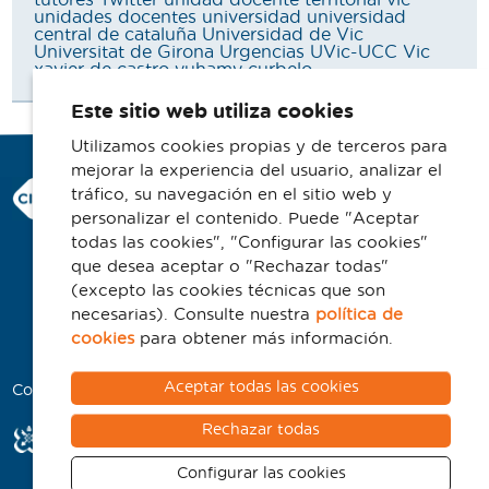
unidades docentes
universidad
universidad
central de cataluña
Universidad de Vic
Universitat de Girona
Urgencias
UVic-UCC
Vic
xavier de castro
yuhamy curbelo
Este sitio web utiliza cookies
Utilizamos cookies propias y de terceros para
mejorar la experiencia del usuario, analizar el
Consorci Hospitalari de Vic
tráfico, su navegación en el sitio web y
Carrer Francesc Pla 'El Vigatà', 1
personalizar el contenido. Puede "Aceptar
08500 Vic
todas las cookies", "Configurar las cookies"
que desea aceptar o "Rechazar todas"
Telefono 93 702 77 16
(excepto las cookies técnicas que son
Contacto
necesarias). Consulte nuestra
política de
Aviso legal
cookies
para obtener más información.
Política de cookies
Aceptar todas las cookies
Colaboradores
Rechazar todas
Configurar las cookies