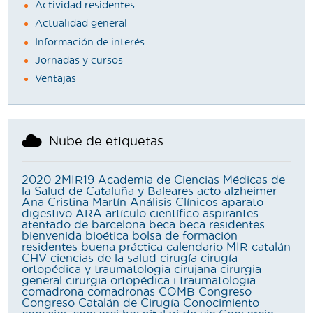
Actividad residentes
Actualidad general
Información de interés
Jornadas y cursos
Ventajas
Nube de etiquetas
2020
2MIR19
Academia de Ciencias Médicas de
la Salud de Cataluña y Baleares
acto
alzheimer
Ana Cristina Martín
Análisis Clínicos
aparato
digestivo
ARA
artículo científico
aspirantes
atentado de barcelona
beca
beca residentes
bienvenida
bioética
bolsa de formación
residentes
buena práctica
calendario MIR
catalán
CHV
ciencias de la salud
cirugía
cirugía
ortopédica y traumatologia
cirujana
cirurgia
general
cirurgia ortopédica i traumatologia
comadrona
comadronas
COMB
Congreso
Congreso Catalán de Cirugía
Conocimiento