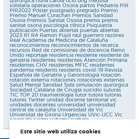
quirurgica
nuria carola
ocio
ong medusa
solidaria
operaciones
Osona
partos
Pediatría
PIR
PIR2022
Póster
postgrado
pregrado
Premio
Premio Manuel Corachan
Premios Sanidad
Osona
Premios Sanitat Osona
premis
premis
sanitat osona
psicología clínica
Psiquiatría
publicación
Puertas abiertas
puertas abiertas
2023
R1
R4
Ramon Pujol
raúl guerrero
razones
Real Academia de Medicina de Cataluña
reconocimientos
reconocimientos de recerca
recursos
Red de comisiones de docencia
Reino
Unido
reportaje
residencia
residente
residente de
geriatría
residentes
residentes Atención Primaria
residentes CHV
residentes MFIC
residentes
pandemia
residents
residents covid-19
Revista
Española de Geriatría y Gerontología
rotación
rotación externa
rotaciones
rotaciones externas
Salud Mental
Sanidad
Sida
simulación quirúrgica
Sociedad Catalana de Cirugía
suicidio
suturas
TIC
TOP 20
traumatologia
tutor
tutora
tutoras
tutores
Twitter
unidad docente territorial vic
unidades docentes
universidad
universidad
central de cataluña
Universidad de Vic
Universitat de Girona
Urgencias
UVic-UCC
Vic
xavier de castro
yuhamy curbelo
Este sitio web utiliza cookies