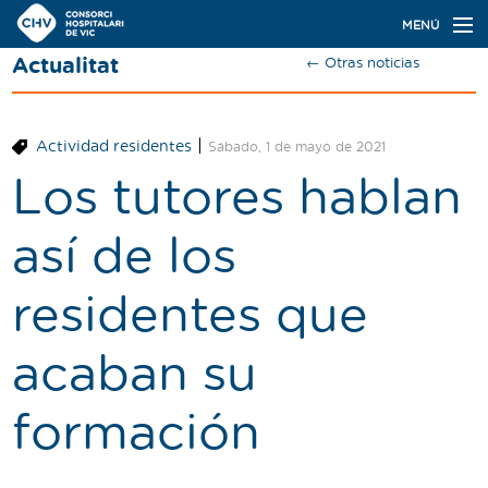
Navegación
MENÚ
principal
Actualitat
← Otras noticias
Actualidad
Conoce el Consorci
|
Actividad residentes
Sábado, 1 de mayo de 2021
Especialidades
Los tutores hablan
Oferta de plazas
así de los
Ser residente
residentes que
Contacto
acaban su
Buscador
formación
Català
Castellano