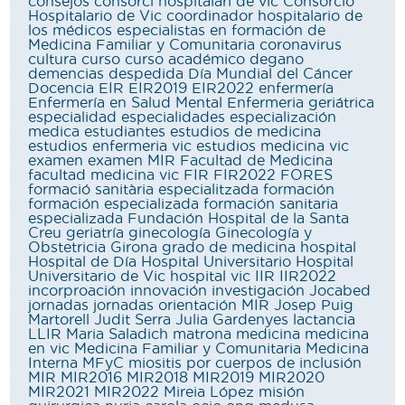
consejos
consorci hospitalari de vic
Consorcio
Hospitalario de Vic
coordinador hospitalario de
los médicos especialistas en formación de
Medicina Familiar y Comunitaria
coronavirus
cultura
curso
curso académico
degano
demencias
despedida
Día Mundial del Cáncer
Docencia
EIR
EIR2019
EIR2022
enfermería
Enfermería en Salud Mental
Enfermeria geriátrica
especialidad
especialidades
especialización
medica
estudiantes
estudios de medicina
estudios enfermeria vic
estudios medicina vic
examen
examen MIR
Facultad de Medicina
facultad medicina vic
FIR
FIR2022
FORES
formació sanitària especialitzada
formación
formación especializada
formación sanitaria
especializada
Fundación Hospital de la Santa
Creu
geriatría
ginecología
Ginecología y
Obstetricia
Girona
grado de medicina
hospital
Hospital de Día
Hospital Universitario
Hospital
Universitario de Vic
hospital vic
IIR
IIR2022
incorproación
innovación
investigación
Jocabed
jornadas
jornadas orientación MIR
Josep Puig
Martorell
Judit Serra
Julia Gardenyes
lactancia
LLIR
Maria Saladich
matrona
medicina
medicina
en vic
Medicina Familiar y Comunitaria
Medicina
Interna
MFyC
miositis por cuerpos de inclusión
MIR
MIR2016
MIR2018
MIR2019
MIR2020
MIR2021
MIR2022
Mireia López
misión