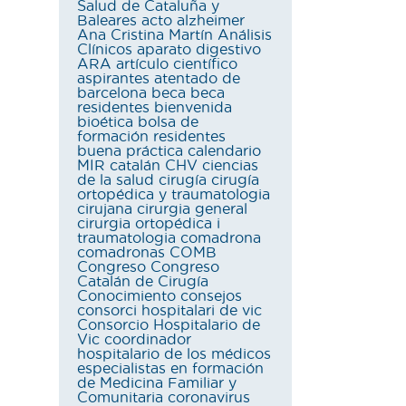
Salud de Cataluña y
Baleares
acto
alzheimer
Ana Cristina Martín
Análisis
Clínicos
aparato digestivo
ARA
artículo científico
aspirantes
atentado de
barcelona
beca
beca
residentes
bienvenida
bioética
bolsa de
formación residentes
buena práctica
calendario
MIR
catalán
CHV
ciencias
de la salud
cirugía
cirugía
ortopédica y traumatologia
cirujana
cirurgia general
cirurgia ortopédica i
traumatologia
comadrona
comadronas
COMB
Congreso
Congreso
Catalán de Cirugía
Conocimiento
consejos
consorci hospitalari de vic
Consorcio Hospitalario de
Vic
coordinador
hospitalario de los médicos
especialistas en formación
de Medicina Familiar y
Comunitaria
coronavirus