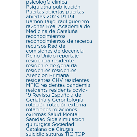
psicología clínica
Psiquiatría
publicación
Puertas abiertas
puertas
abiertas 2023
R1
R4
Ramon Pujol
raúl guerrero
razones
Real Academia de
Medicina de Cataluña
reconocimientos
reconocimientos de recerca
recursos
Red de
comisiones de docencia
Reino Unido
reportaje
residencia
residente
residente de geriatría
residentes
residentes
Atención Primaria
residentes CHV
residentes
MFIC
residentes pandemia
residents
residents covid-
19
Revista Española de
Geriatría y Gerontología
rotación
rotación externa
rotaciones
rotaciones
externas
Salud Mental
Sanidad
Sida
simulación
quirúrgica
Sociedad
Catalana de Cirugía
suicidio
suturas
TIC
TOP