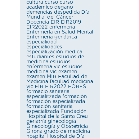
cultura
curso
curso
académico
degano
demencias
despedida
Día
Mundial del Cáncer
Docencia
EIR
EIR2019
EIR2022
enfermería
Enfermería en Salud Mental
Enfermeria geriátrica
especialidad
especialidades
especialización medica
estudiantes
estudios de
medicina
estudios
enfermeria vic
estudios
medicina vic
examen
examen MIR
Facultad de
Medicina
facultad medicina
vic
FIR
FIR2022
FORES
formació sanitària
especialitzada
formación
formación especializada
formación sanitaria
especializada
Fundación
Hospital de la Santa Creu
geriatría
ginecología
Ginecología y Obstetricia
Girona
grado de medicina
hospital
Hospital de Día