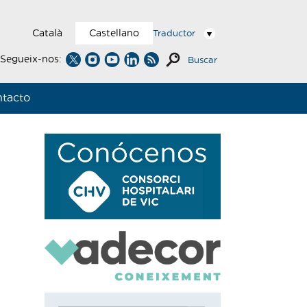
Català
Castellano
Traductor
Segueix-nos:
Buscar
tacto