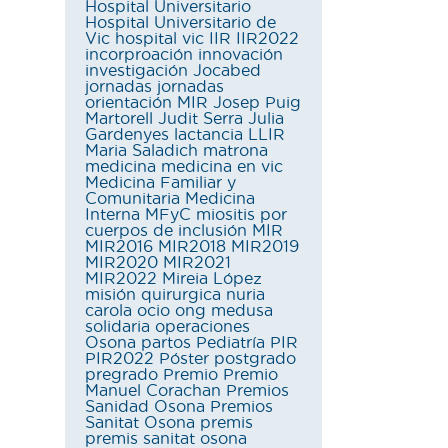
Hospital Universitario
Hospital Universitario de
Vic
hospital vic
IIR
IIR2022
incorproación
innovación
investigación
Jocabed
jornadas
jornadas
orientación MIR
Josep Puig
Martorell
Judit Serra
Julia
Gardenyes
lactancia
LLIR
Maria Saladich
matrona
medicina
medicina en vic
Medicina Familiar y
Comunitaria
Medicina
Interna
MFyC
miositis por
cuerpos de inclusión
MIR
MIR2016
MIR2018
MIR2019
MIR2020
MIR2021
MIR2022
Mireia López
misión quirurgica
nuria
carola
ocio
ong medusa
solidaria
operaciones
Osona
partos
Pediatría
PIR
PIR2022
Póster
postgrado
pregrado
Premio
Premio
Manuel Corachan
Premios
Sanidad Osona
Premios
Sanitat Osona
premis
premis sanitat osona