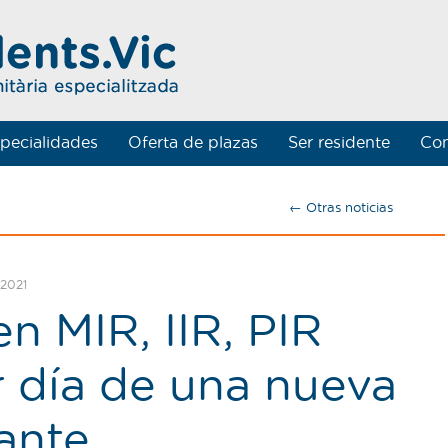
pecialidades
Oferta de plazas
Ser residente
Con
← Otras noticias
 2021
n MIR, IIR, PIR
r día de una nueva
ante