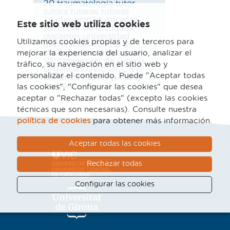
20
traumatologia
tutor
tutora
tutoras
tutores
Twitter
unidad docente
Este sitio web utiliza cookies
territorial vic
unidades
docentes
universidad
Utilizamos cookies propias y de terceros para
universidad central de
cataluña
Universidad de
mejorar la experiencia del usuario, analizar el
Vic
Universitat de Girona
tráfico, su navegación en el sitio web y
Urgencias
UVic-UCC
Vic
personalizar el contenido. Puede "Aceptar todas
xavier de castro
yuhamy
curbelo
las cookies", "Configurar las cookies" que desea
aceptar o "Rechazar todas" (excepto las cookies
técnicas que son necesarias). Consulte nuestra
política de cookies
para obtener más información.
Aceptar todas las cookies
Rechazar todas
Configurar las cookies