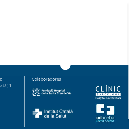
c
Colaboradores
tà', 1