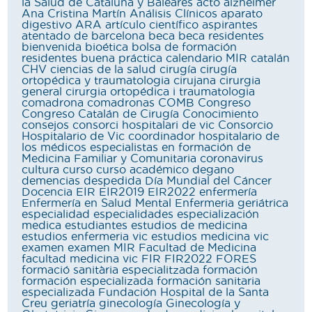
la Salud de Cataluña y Baleares
acto
alzheimer
Ana Cristina Martín
Análisis Clínicos
aparato
digestivo
ARA
artículo científico
aspirantes
atentado de barcelona
beca
beca residentes
bienvenida
bioética
bolsa de formación
residentes
buena práctica
calendario MIR
catalán
CHV
ciencias de la salud
cirugía
cirugía
ortopédica y traumatologia
cirujana
cirurgia
general
cirurgia ortopédica i traumatologia
comadrona
comadronas
COMB
Congreso
Congreso Catalán de Cirugía
Conocimiento
consejos
consorci hospitalari de vic
Consorcio
Hospitalario de Vic
coordinador hospitalario de
los médicos especialistas en formación de
Medicina Familiar y Comunitaria
coronavirus
cultura
curso
curso académico
degano
demencias
despedida
Día Mundial del Cáncer
Docencia
EIR
EIR2019
EIR2022
enfermería
Enfermería en Salud Mental
Enfermeria geriátrica
especialidad
especialidades
especialización
medica
estudiantes
estudios de medicina
estudios enfermeria vic
estudios medicina vic
examen
examen MIR
Facultad de Medicina
facultad medicina vic
FIR
FIR2022
FORES
formació sanitària especialitzada
formación
formación especializada
formación sanitaria
especializada
Fundación Hospital de la Santa
Creu
geriatría
ginecología
Ginecología y