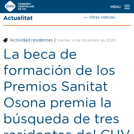
Navegación
MENÚ
principal
Actualitat
← Otras noticias
Actualidad
Conoce el Consorci
|
Actividad residentes
Viernes, 4 de diciembre de 2020
Especialidades
La beca de
Oferta de plazas
formación de los
Ser residente
Premios Sanitat
Contacto
Osona premia la
Buscador
búsqueda de tres
Català
Castellano