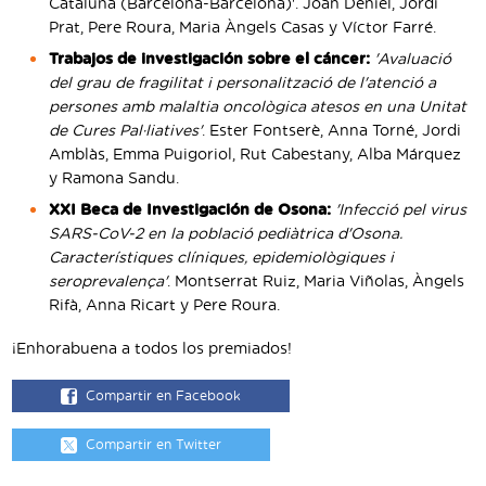
Cataluña (Barcelona-Barcelona)'. Joan Deniel, Jordi
Prat, Pere Roura, Maria Àngels Casas y Víctor Farré.
Trabajos de investigación sobre el cáncer:
'Avaluació
del grau de fragilitat i personalització de l'atenció a
persones amb malaltia oncològica atesos en una Unitat
de Cures Pal·liatives'
. Ester Fontserè, Anna Torné, Jordi
Amblàs, Emma Puigoriol, Rut Cabestany, Alba Márquez
y Ramona Sandu.
XXI Beca de Investigación de Osona:
'Infecció pel virus
SARS-CoV-2 en la població pediàtrica d'Osona.
Característiques clíniques, epidemiològiques i
seroprevalença'
. Montserrat Ruiz, Maria Viñolas, Àngels
Rifà, Anna Ricart y Pere Roura.
¡Enhorabuena a todos los premiados!
Compartir en Facebook
Compartir en Twitter