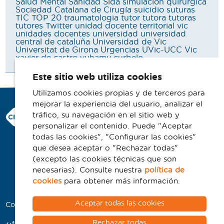
Salud Mental
Sanidad
Sida
simulación quirúrgica
Sociedad Catalana de Cirugía
suicidio
suturas
TIC
TOP 20
traumatologia
tutor
tutora
tutoras
tutores
Twitter
unidad docente territorial vic
unidades docentes
universidad
universidad
central de cataluña
Universidad de Vic
Universitat de Girona
Urgencias
UVic-UCC
Vic
xavier de castro
yuhamy curbelo
Este sitio web utiliza cookies
Utilizamos cookies propias y de terceros para
mejorar la experiencia del usuario, analizar el
Consorci Hospitalari de Vic
tráfico, su navegación en el sitio web y
Carrer Francesc Pla 'El Vigatà', 1
personalizar el contenido. Puede "Aceptar
08500 Vic
todas las cookies", "Configurar las cookies"
que desea aceptar o "Rechazar todas"
Telefono 93 702 77 16
(excepto las cookies técnicas que son
Contacto
necesarias). Consulte nuestra
política de
Aviso legal
cookies
para obtener más información.
Política de cookies
Aceptar todas las cookies
Colaboradores
Rechazar todas