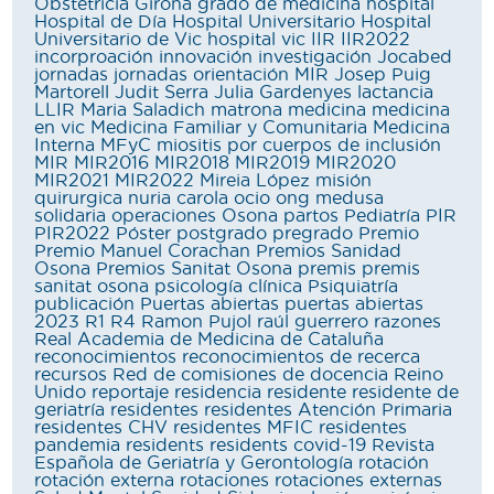
Obstetricia
Girona
grado de medicina
hospital
Hospital de Día
Hospital Universitario
Hospital
Universitario de Vic
hospital vic
IIR
IIR2022
incorproación
innovación
investigación
Jocabed
jornadas
jornadas orientación MIR
Josep Puig
Martorell
Judit Serra
Julia Gardenyes
lactancia
LLIR
Maria Saladich
matrona
medicina
medicina
en vic
Medicina Familiar y Comunitaria
Medicina
Interna
MFyC
miositis por cuerpos de inclusión
MIR
MIR2016
MIR2018
MIR2019
MIR2020
MIR2021
MIR2022
Mireia López
misión
quirurgica
nuria carola
ocio
ong medusa
solidaria
operaciones
Osona
partos
Pediatría
PIR
PIR2022
Póster
postgrado
pregrado
Premio
Premio Manuel Corachan
Premios Sanidad
Osona
Premios Sanitat Osona
premis
premis
sanitat osona
psicología clínica
Psiquiatría
publicación
Puertas abiertas
puertas abiertas
2023
R1
R4
Ramon Pujol
raúl guerrero
razones
Real Academia de Medicina de Cataluña
reconocimientos
reconocimientos de recerca
recursos
Red de comisiones de docencia
Reino
Unido
reportaje
residencia
residente
residente de
geriatría
residentes
residentes Atención Primaria
residentes CHV
residentes MFIC
residentes
pandemia
residents
residents covid-19
Revista
Española de Geriatría y Gerontología
rotación
rotación externa
rotaciones
rotaciones externas