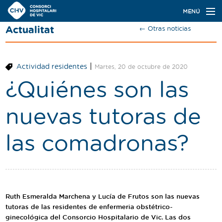
Navegación
MENÚ
principal
Actualitat
← Otras noticias
Actualidad
Conoce el Consorci
|
Actividad residentes
Martes, 20 de octubre de 2020
Especialidades
¿Quiénes son las
Oferta de plazas
nuevas tutoras de
Ser residente
las comadronas?
Contacto
Buscador
Ruth Esmeralda Marchena y Lucía de Frutos son las nuevas
Català
Castellano
tutoras de las residentes de enfermeria obstétrico-
ginecológica del Consorcio Hospitalario de Vic. Las dos