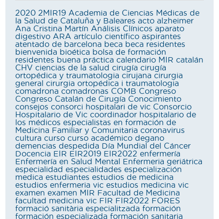
2020
2MIR19
Academia de Ciencias Médicas de
la Salud de Cataluña y Baleares
acto
alzheimer
Ana Cristina Martín
Análisis Clínicos
aparato
digestivo
ARA
artículo científico
aspirantes
atentado de barcelona
beca
beca residentes
bienvenida
bioética
bolsa de formación
residentes
buena práctica
calendario MIR
catalán
CHV
ciencias de la salud
cirugía
cirugía
ortopédica y traumatologia
cirujana
cirurgia
general
cirurgia ortopédica i traumatologia
comadrona
comadronas
COMB
Congreso
Congreso Catalán de Cirugía
Conocimiento
consejos
consorci hospitalari de vic
Consorcio
Hospitalario de Vic
coordinador hospitalario de
los médicos especialistas en formación de
Medicina Familiar y Comunitaria
coronavirus
cultura
curso
curso académico
degano
demencias
despedida
Día Mundial del Cáncer
Docencia
EIR
EIR2019
EIR2022
enfermería
Enfermería en Salud Mental
Enfermeria geriátrica
especialidad
especialidades
especialización
medica
estudiantes
estudios de medicina
estudios enfermeria vic
estudios medicina vic
examen
examen MIR
Facultad de Medicina
facultad medicina vic
FIR
FIR2022
FORES
formació sanitària especialitzada
formación
formación especializada
formación sanitaria