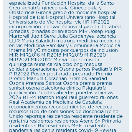
especializada
Fundación Hospital de la Santa
Creu
geriatría
ginecología
Ginecología y
Obstetricia
Girona
grado de medicina
hospital
Hospital de Día
Hospital Universitario
Hospital
Universitario de Vic
hospital vic
IIR
IIR2022
incorproación
innovación
investigación
Jocabed
jornadas
jornadas orientación MIR
Josep Puig
Martorell
Judit Serra
Julia Gardenyes
lactancia
LLIR
Maria Saladich
matrona
medicina
medicina
en vic
Medicina Familiar y Comunitaria
Medicina
Interna
MFyC
miositis por cuerpos de inclusión
MIR
MIR2016
MIR2018
MIR2019
MIR2020
MIR2021
MIR2022
Mireia López
misión
quirurgica
nuria carola
ocio
ong medusa
solidaria
operaciones
Osona
partos
Pediatría
PIR
PIR2022
Póster
postgrado
pregrado
Premio
Premio Manuel Corachan
Premios Sanidad
Osona
Premios Sanitat Osona
premis
premis
sanitat osona
psicología clínica
Psiquiatría
publicación
Puertas abiertas
puertas abiertas
2023
R1
R4
Ramon Pujol
raúl guerrero
razones
Real Academia de Medicina de Cataluña
reconocimientos
reconocimientos de recerca
recursos
Red de comisiones de docencia
Reino
Unido
reportaje
residencia
residente
residente de
geriatría
residentes
residentes Atención Primaria
residentes CHV
residentes MFIC
residentes
pandemia
residents
residents covid-19
Revista