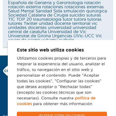
Española de Geriatría y Gerontología
rotación
rotación externa
rotaciones
rotaciones externas
Salud Mental
Sanidad
Sida
simulación quirúrgica
Sociedad Catalana de Cirugía
suicidio
suturas
TIC
TOP 20
traumatologia
tutor
tutora
tutoras
tutores
Twitter
unidad docente territorial vic
unidades docentes
universidad
universidad
central de cataluña
Universidad de Vic
Universitat de Girona
Urgencias
UVic-UCC
Vic
xavier de castro
yuhamy curbelo
Este sitio web utiliza cookies
Utilizamos cookies propias y de terceros para
mejorar la experiencia del usuario, analizar el
Consorci Hospitalari de Vic
tráfico, su navegación en el sitio web y
Carrer Francesc Pla 'El Vigatà', 1
personalizar el contenido. Puede "Aceptar
08500 Vic
todas las cookies", "Configurar las cookies"
que desea aceptar o "Rechazar todas"
Telefono 93 702 77 16
(excepto las cookies técnicas que son
Contacto
necesarias). Consulte nuestra
política de
Aviso legal
cookies
para obtener más información.
Política de cookies
Aceptar todas las cookies