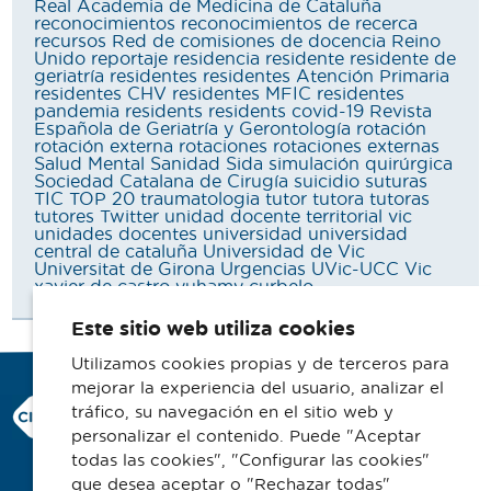
Real Academia de Medicina de Cataluña
reconocimientos
reconocimientos de recerca
recursos
Red de comisiones de docencia
Reino
Unido
reportaje
residencia
residente
residente de
geriatría
residentes
residentes Atención Primaria
residentes CHV
residentes MFIC
residentes
pandemia
residents
residents covid-19
Revista
Española de Geriatría y Gerontología
rotación
rotación externa
rotaciones
rotaciones externas
Salud Mental
Sanidad
Sida
simulación quirúrgica
Sociedad Catalana de Cirugía
suicidio
suturas
TIC
TOP 20
traumatologia
tutor
tutora
tutoras
tutores
Twitter
unidad docente territorial vic
unidades docentes
universidad
universidad
central de cataluña
Universidad de Vic
Universitat de Girona
Urgencias
UVic-UCC
Vic
xavier de castro
yuhamy curbelo
Este sitio web utiliza cookies
Utilizamos cookies propias y de terceros para
mejorar la experiencia del usuario, analizar el
Consorci Hospitalari de Vic
tráfico, su navegación en el sitio web y
Carrer Francesc Pla 'El Vigatà', 1
personalizar el contenido. Puede "Aceptar
08500 Vic
todas las cookies", "Configurar las cookies"
que desea aceptar o "Rechazar todas"
Telefono 93 702 77 16