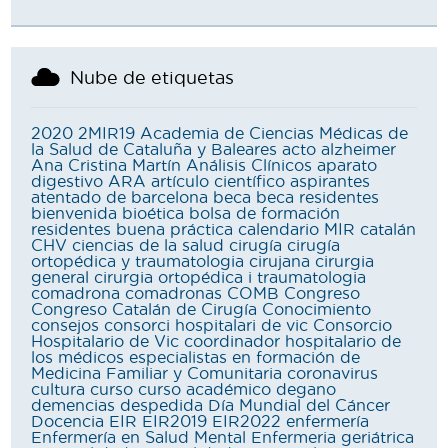
Nube de etiquetas
2020
2MIR19
Academia de Ciencias Médicas de
la Salud de Cataluña y Baleares
acto
alzheimer
Ana Cristina Martín
Análisis Clínicos
aparato
digestivo
ARA
artículo científico
aspirantes
atentado de barcelona
beca
beca residentes
bienvenida
bioética
bolsa de formación
residentes
buena práctica
calendario MIR
catalán
CHV
ciencias de la salud
cirugía
cirugía
ortopédica y traumatologia
cirujana
cirurgia
general
cirurgia ortopédica i traumatologia
comadrona
comadronas
COMB
Congreso
Congreso Catalán de Cirugía
Conocimiento
consejos
consorci hospitalari de vic
Consorcio
Hospitalario de Vic
coordinador hospitalario de
los médicos especialistas en formación de
Medicina Familiar y Comunitaria
coronavirus
cultura
curso
curso académico
degano
demencias
despedida
Día Mundial del Cáncer
Docencia
EIR
EIR2019
EIR2022
enfermería
Enfermería en Salud Mental
Enfermeria geriátrica