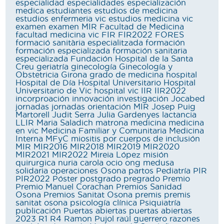
especialidad
especialidades
especialización
medica
estudiantes
estudios de medicina
estudios enfermeria vic
estudios medicina vic
examen
examen MIR
Facultad de Medicina
facultad medicina vic
FIR
FIR2022
FORES
formació sanitària especialitzada
formación
formación especializada
formación sanitaria
especializada
Fundación Hospital de la Santa
Creu
geriatría
ginecología
Ginecología y
Obstetricia
Girona
grado de medicina
hospital
Hospital de Día
Hospital Universitario
Hospital
Universitario de Vic
hospital vic
IIR
IIR2022
incorproación
innovación
investigación
Jocabed
jornadas
jornadas orientación MIR
Josep Puig
Martorell
Judit Serra
Julia Gardenyes
lactancia
LLIR
Maria Saladich
matrona
medicina
medicina
en vic
Medicina Familiar y Comunitaria
Medicina
Interna
MFyC
miositis por cuerpos de inclusión
MIR
MIR2016
MIR2018
MIR2019
MIR2020
MIR2021
MIR2022
Mireia López
misión
quirurgica
nuria carola
ocio
ong medusa
solidaria
operaciones
Osona
partos
Pediatría
PIR
PIR2022
Póster
postgrado
pregrado
Premio
Premio Manuel Corachan
Premios Sanidad
Osona
Premios Sanitat Osona
premis
premis
sanitat osona
psicología clínica
Psiquiatría
publicación
Puertas abiertas
puertas abiertas
2023
R1
R4
Ramon Pujol
raúl guerrero
razones