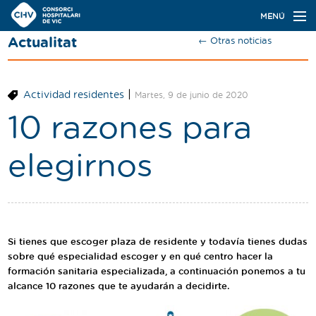
Navegación
MENÚ
principal
Actualitat
← Otras noticias
Actualidad
Conoce el Consorci
|
Actividad residentes
Martes, 9 de junio de 2020
Especialidades
10 razones para
Oferta de plazas
elegirnos
Ser residente
Contacto
Buscador
Si tienes que escoger plaza de residente y todavía tienes dudas
sobre qué especialidad escoger y en qué centro hacer la
formación sanitaria especializada, a continuación ponemos a tu
alcance 10 razones que te ayudarán a decidirte.
Català
Castellano