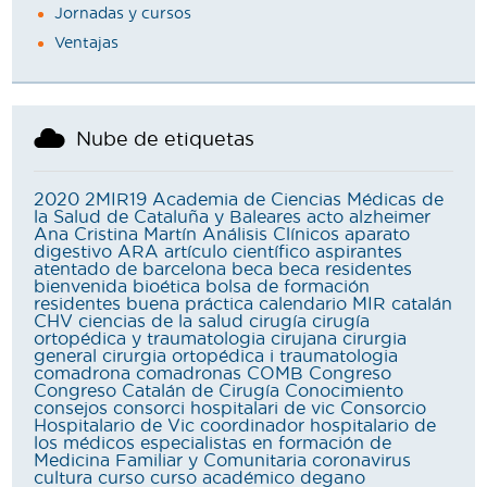
Jornadas y cursos
Ventajas
Nube de etiquetas
2020
2MIR19
Academia de Ciencias Médicas de
la Salud de Cataluña y Baleares
acto
alzheimer
Ana Cristina Martín
Análisis Clínicos
aparato
digestivo
ARA
artículo científico
aspirantes
atentado de barcelona
beca
beca residentes
bienvenida
bioética
bolsa de formación
residentes
buena práctica
calendario MIR
catalán
CHV
ciencias de la salud
cirugía
cirugía
ortopédica y traumatologia
cirujana
cirurgia
general
cirurgia ortopédica i traumatologia
comadrona
comadronas
COMB
Congreso
Congreso Catalán de Cirugía
Conocimiento
consejos
consorci hospitalari de vic
Consorcio
Hospitalario de Vic
coordinador hospitalario de
los médicos especialistas en formación de
Medicina Familiar y Comunitaria
coronavirus
cultura
curso
curso académico
degano