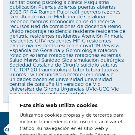
sanitat osona
psicología clínica
Psiquiatría
publicación
Puertas abiertas
puertas abiertas
2023
R1
R4
Ramon Pujol
raúl guerrero
razones
Real Academia de Medicina de Cataluña
reconocimientos
reconocimientos de recerca
recursos
Red de comisiones de docencia
Reino
Unido
reportaje
residencia
residente
residente de
geriatría
residentes
residentes Atención Primaria
residentes CHV
residentes MFIC
residentes
pandemia
residents
residents covid-19
Revista
Española de Geriatría y Gerontología
rotación
rotación externa
rotaciones
rotaciones externas
Salud Mental
Sanidad
Sida
simulación quirúrgica
Sociedad Catalana de Cirugía
suicidio
suturas
TIC
TOP 20
traumatologia
tutor
tutora
tutoras
tutores
Twitter
unidad docente territorial vic
unidades docentes
universidad
universidad
central de cataluña
Universidad de Vic
Universitat de Girona
Urgencias
UVic-UCC
Vic
xavier de castro
yuhamy curbelo
Este sitio web utiliza cookies
Utilizamos cookies propias y de terceros para
mejorar la experiencia del usuario, analizar el
Consorci Hospitalari de Vic
tráfico, su navegación en el sitio web y
Carrer Francesc Pla 'El Vigatà', 1