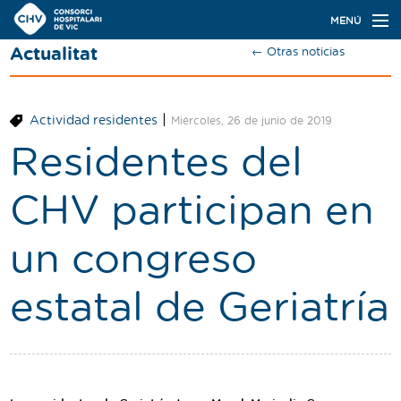
Navegación
MENÚ
principal
Actualitat
← Otras noticias
Actualidad
Conoce el Consorci
|
Actividad residentes
Miércoles, 26 de junio de 2019
Especialidades
Residentes del
Oferta de plazas
CHV participan en
Ser residente
un congreso
Contacto
estatal de Geriatría
Buscador
Català
Castellano