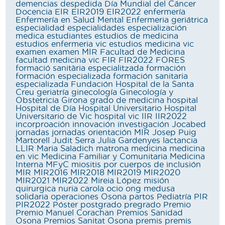
demencias
despedida
Día Mundial del Cáncer
Docencia
EIR
EIR2019
EIR2022
enfermería
Enfermería en Salud Mental
Enfermeria geriátrica
especialidad
especialidades
especialización
medica
estudiantes
estudios de medicina
estudios enfermeria vic
estudios medicina vic
examen
examen MIR
Facultad de Medicina
facultad medicina vic
FIR
FIR2022
FORES
formació sanitària especialitzada
formación
formación especializada
formación sanitaria
especializada
Fundación Hospital de la Santa
Creu
geriatría
ginecología
Ginecología y
Obstetricia
Girona
grado de medicina
hospital
Hospital de Día
Hospital Universitario
Hospital
Universitario de Vic
hospital vic
IIR
IIR2022
incorproación
innovación
investigación
Jocabed
jornadas
jornadas orientación MIR
Josep Puig
Martorell
Judit Serra
Julia Gardenyes
lactancia
LLIR
Maria Saladich
matrona
medicina
medicina
en vic
Medicina Familiar y Comunitaria
Medicina
Interna
MFyC
miositis por cuerpos de inclusión
MIR
MIR2016
MIR2018
MIR2019
MIR2020
MIR2021
MIR2022
Mireia López
misión
quirurgica
nuria carola
ocio
ong medusa
solidaria
operaciones
Osona
partos
Pediatría
PIR
PIR2022
Póster
postgrado
pregrado
Premio
Premio Manuel Corachan
Premios Sanidad
Osona
Premios Sanitat Osona
premis
premis