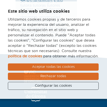
20
traumatologia
tutor
tutora
tutoras
tutores
Twitter
unidad docente
Este sitio web utiliza cookies
territorial vic
unidades
docentes
universidad
Utilizamos cookies propias y de terceros para
universidad central de
cataluña
Universidad de
mejorar la experiencia del usuario, analizar el
Vic
Universitat de Girona
tráfico, su navegación en el sitio web y
Urgencias
UVic-UCC
Vic
personalizar el contenido. Puede "Aceptar todas
xavier de castro
yuhamy
curbelo
las cookies", "Configurar las cookies" que desea
aceptar o "Rechazar todas" (excepto las cookies
técnicas que son necesarias). Consulte nuestra
política de cookies
para obtener más información.
Aceptar todas las cookies
Rechazar todas
Configurar las cookies