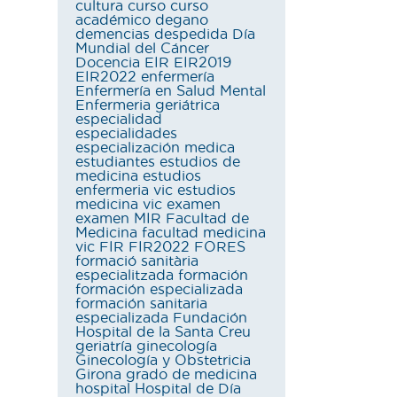
cultura
curso
curso
académico
degano
demencias
despedida
Día
Mundial del Cáncer
Docencia
EIR
EIR2019
EIR2022
enfermería
Enfermería en Salud Mental
Enfermeria geriátrica
especialidad
especialidades
especialización medica
estudiantes
estudios de
medicina
estudios
enfermeria vic
estudios
medicina vic
examen
examen MIR
Facultad de
Medicina
facultad medicina
vic
FIR
FIR2022
FORES
formació sanitària
especialitzada
formación
formación especializada
formación sanitaria
especializada
Fundación
Hospital de la Santa Creu
geriatría
ginecología
Ginecología y Obstetricia
Girona
grado de medicina
hospital
Hospital de Día