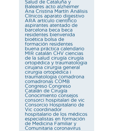
Salud de Cataluña y
Baleares
acto
alzheimer
Ana Cristina Martín
Análisis
Clínicos
aparato digestivo
ARA
artículo científico
aspirantes
atentado de
barcelona
beca
beca
residentes
bienvenida
bioética
bolsa de
formación residentes
buena práctica
calendario
MIR
catalán
CHV
ciencias
de la salud
cirugía
cirugía
ortopédica y traumatologia
cirujana
cirurgia general
cirurgia ortopédica i
traumatologia
comadrona
comadronas
COMB
Congreso
Congreso
Catalán de Cirugía
Conocimiento
consejos
consorci hospitalari de vic
Consorcio Hospitalario de
Vic
coordinador
hospitalario de los médicos
especialistas en formación
de Medicina Familiar y
Comunitaria
coronavirus