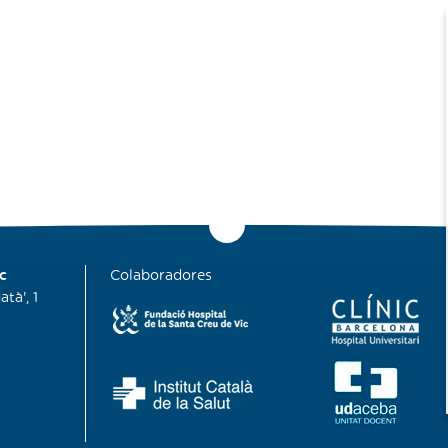
c
Colaboradores
tà', 1