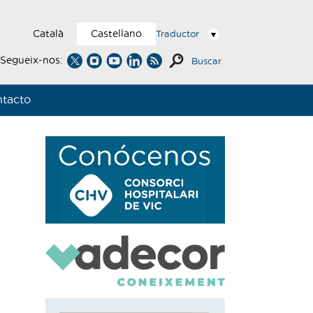
Català
Castellano
Traductor
Segueix-nos:
Buscar
tacto