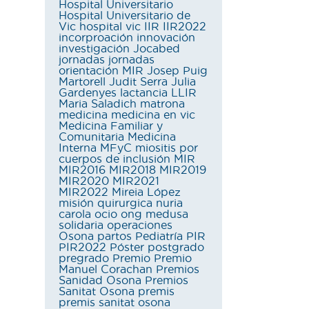
Hospital Universitario
Hospital Universitario de
Vic
hospital vic
IIR
IIR2022
incorproación
innovación
investigación
Jocabed
jornadas
jornadas
orientación MIR
Josep Puig
Martorell
Judit Serra
Julia
Gardenyes
lactancia
LLIR
Maria Saladich
matrona
medicina
medicina en vic
Medicina Familiar y
Comunitaria
Medicina
Interna
MFyC
miositis por
cuerpos de inclusión
MIR
MIR2016
MIR2018
MIR2019
MIR2020
MIR2021
MIR2022
Mireia López
misión quirurgica
nuria
carola
ocio
ong medusa
solidaria
operaciones
Osona
partos
Pediatría
PIR
PIR2022
Póster
postgrado
pregrado
Premio
Premio
Manuel Corachan
Premios
Sanidad Osona
Premios
Sanitat Osona
premis
premis sanitat osona