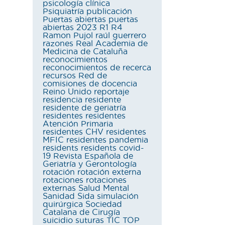
psicología clínica
Psiquiatría
publicación
Puertas abiertas
puertas
abiertas 2023
R1
R4
Ramon Pujol
raúl guerrero
razones
Real Academia de
Medicina de Cataluña
reconocimientos
reconocimientos de recerca
recursos
Red de
comisiones de docencia
Reino Unido
reportaje
residencia
residente
residente de geriatría
residentes
residentes
Atención Primaria
residentes CHV
residentes
MFIC
residentes pandemia
residents
residents covid-
19
Revista Española de
Geriatría y Gerontología
rotación
rotación externa
rotaciones
rotaciones
externas
Salud Mental
Sanidad
Sida
simulación
quirúrgica
Sociedad
Catalana de Cirugía
suicidio
suturas
TIC
TOP