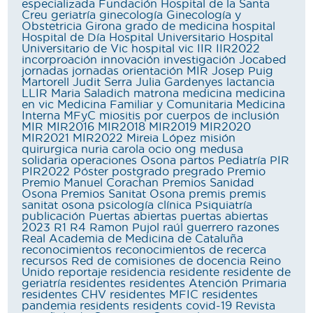
especializada
Fundación Hospital de la Santa
Creu
geriatría
ginecología
Ginecología y
Obstetricia
Girona
grado de medicina
hospital
Hospital de Día
Hospital Universitario
Hospital
Universitario de Vic
hospital vic
IIR
IIR2022
incorproación
innovación
investigación
Jocabed
jornadas
jornadas orientación MIR
Josep Puig
Martorell
Judit Serra
Julia Gardenyes
lactancia
LLIR
Maria Saladich
matrona
medicina
medicina
en vic
Medicina Familiar y Comunitaria
Medicina
Interna
MFyC
miositis por cuerpos de inclusión
MIR
MIR2016
MIR2018
MIR2019
MIR2020
MIR2021
MIR2022
Mireia López
misión
quirurgica
nuria carola
ocio
ong medusa
solidaria
operaciones
Osona
partos
Pediatría
PIR
PIR2022
Póster
postgrado
pregrado
Premio
Premio Manuel Corachan
Premios Sanidad
Osona
Premios Sanitat Osona
premis
premis
sanitat osona
psicología clínica
Psiquiatría
publicación
Puertas abiertas
puertas abiertas
2023
R1
R4
Ramon Pujol
raúl guerrero
razones
Real Academia de Medicina de Cataluña
reconocimientos
reconocimientos de recerca
recursos
Red de comisiones de docencia
Reino
Unido
reportaje
residencia
residente
residente de
geriatría
residentes
residentes Atención Primaria
residentes CHV
residentes MFIC
residentes
pandemia
residents
residents covid-19
Revista