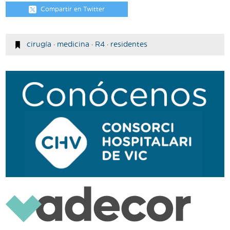
Compartir en Twitter
cirugía
·
medicina
·
R4
·
residentes