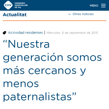
Navegación
MENÚ
principal
Actualitat
← Otras noticias
Actualidad
Conoce el Consorci
|
Actividad residentes
Miércoles, 9 de septiembre de 2015
Especialidades
“Nuestra
Oferta de plazas
generación somos
Ser residente
más cercanos y
Contacto
menos
Buscador
paternalistas”
Català
Castellano