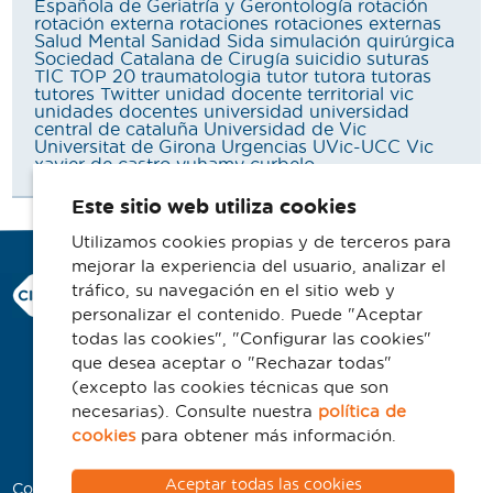
Española de Geriatría y Gerontología
rotación
rotación externa
rotaciones
rotaciones externas
Salud Mental
Sanidad
Sida
simulación quirúrgica
Sociedad Catalana de Cirugía
suicidio
suturas
TIC
TOP 20
traumatologia
tutor
tutora
tutoras
tutores
Twitter
unidad docente territorial vic
unidades docentes
universidad
universidad
central de cataluña
Universidad de Vic
Universitat de Girona
Urgencias
UVic-UCC
Vic
xavier de castro
yuhamy curbelo
Este sitio web utiliza cookies
Utilizamos cookies propias y de terceros para
mejorar la experiencia del usuario, analizar el
Consorci Hospitalari de Vic
tráfico, su navegación en el sitio web y
Carrer Francesc Pla 'El Vigatà', 1
personalizar el contenido. Puede "Aceptar
08500 Vic
todas las cookies", "Configurar las cookies"
que desea aceptar o "Rechazar todas"
Telefono 93 702 77 16
(excepto las cookies técnicas que son
Contacto
necesarias). Consulte nuestra
política de
Aviso legal
cookies
para obtener más información.
Política de cookies
Aceptar todas las cookies
Colaboradores